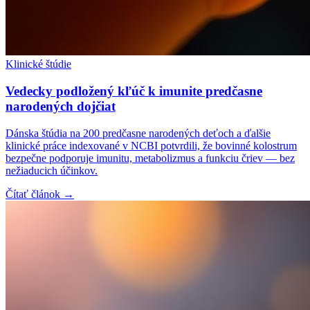
Klinické štúdie
Vedecky podložený kľúč k imunite predčasne
narodených dojčiat
Dánska štúdia na 200 predčasne narodených deťoch a ďalšie
klinické práce indexované v NCBI potvrdili, že bovinné kolostrum
bezpečne podporuje imunitu, metabolizmus a funkciu čriev — bez
nežiaducich účinkov.
Čítať článok →