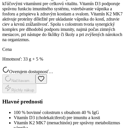
kľúčovými vitamínmi pre celkovú vitalitu. Vitamín D3 podporuje
správnu funkciu imunitného systému, vstrebávanie vápnika a
fosforu a prispieva k zdravým kostiam a svalom. Vitamín K2 MK7
aktivuje proteíny dôležité pre ukladanie vápnika do kostí, zdravie
ciev a krvnú zrážanlivosť. Spolu s colostrom tvoria synergický
komplex pre dlhodobú podporu imunity, najmä počas zimných
mesiacov, pri nástupe do škôlky či školy a pri zvýšených nárokoch
na organizmus.
Cena
Hmotnosť
:
33 g + 5 %
Overujem dostupnosť…
Načítavam…
Rýchly nákup
Hlavné prednosti
100 % bovinné colostrum s obsahom 40 % IgG
Vitamín D3 (cholekalciferol) pre imunitu a kosti
Vitamín K2 MK7 (menachinón) pre správny metabolizmus
vápnika