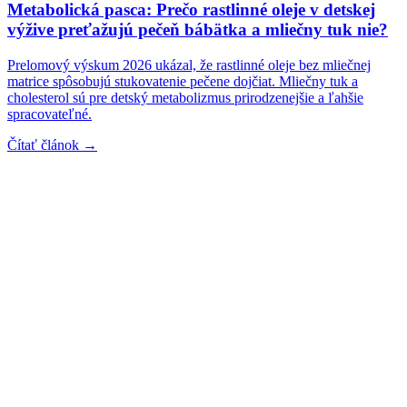
Metabolická pasca: Prečo rastlinné oleje v detskej
výžive preťažujú pečeň bábätka a mliečny tuk nie?
Prelomový výskum 2026 ukázal, že rastlinné oleje bez mliečnej
matrice spôsobujú stukovatenie pečene dojčiat. Mliečny tuk a
cholesterol sú pre detský metabolizmus prirodzenejšie a ľahšie
spracovateľné.
Čítať článok →