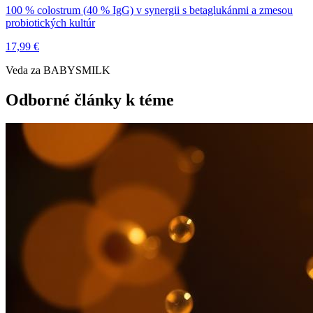
100 % colostrum (40 % IgG) v synergii s betaglukánmi a zmesou
probiotických kultúr
17,99 €
Veda za BABYSMILK
Odborné články k téme