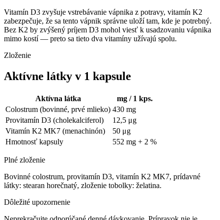
Vitamín D3 zvyšuje vstrebávanie vápnika z potravy, vitamín K2
zabezpečuje, že sa tento vápnik správne uloží tam, kde je potrebný.
Bez K2 by zvýšený príjem D3 mohol viesť k usadzovaniu vápnika
mimo kostí — preto sa tieto dva vitamíny užívajú spolu.
Zloženie
Aktívne látky v 1 kapsule
Aktívna látka
mg / 1 kps.
Colostrum (bovinné, prvé mlieko)
430 mg
Provitamín D3 (cholekalciferol)
12,5 μg
Vitamín K2 MK7 (menachinón)
50 μg
Hmotnosť kapsuly
552 mg + 2 %
Plné zloženie
Bovinné colostrum, provitamín D3, vitamín K2 MK7, prídavné
látky: stearan horečnatý, zloženie tobolky: želatina.
Dôležité upozornenie
Neprekračujte odporúčané denné dávkovanie. Prípravok nie je