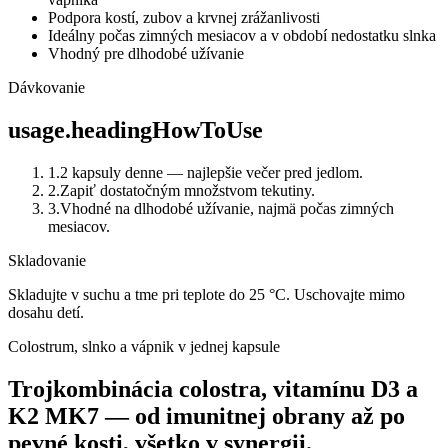
Podpora kostí, zubov a krvnej zrážanlivosti
Ideálny počas zimných mesiacov a v období nedostatku slnka
Vhodný pre dlhodobé užívanie
Dávkovanie
usage.headingHowToUse
1
.
2 kapsuly denne — najlepšie večer pred jedlom.
2
.
Zapiť dostatočným množstvom tekutiny.
3
.
Vhodné na dlhodobé užívanie, najmä počas zimných
mesiacov.
Skladovanie
Skladujte v suchu a tme pri teplote do 25 °C. Uschovajte mimo
dosahu detí.
Colostrum, slnko a vápnik v jednej kapsule
Trojkombinácia colostra, vitamínu D3 a
K2 MK7 — od imunitnej obrany až po
pevné kosti, všetko v synergii.