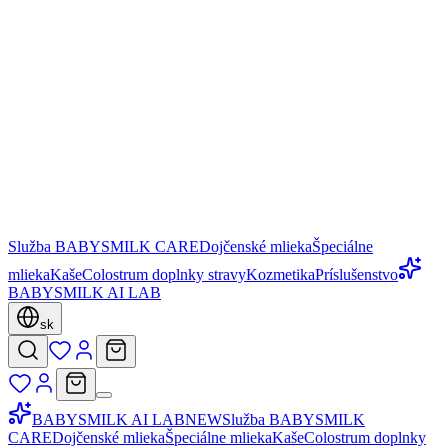
Služba BABYSMILK CARE
Dojčenské mlieka
Špeciálne
mlieka
Kaše
Colostrum doplnky stravy
Kozmetika
Príslušenstvo
BABYSMILK AI LAB
sk
BABYSMILK AI LAB
NEW
Služba BABYSMILK
CARE
Dojčenské mlieka
Špeciálne mlieka
Kaše
Colostrum doplnky