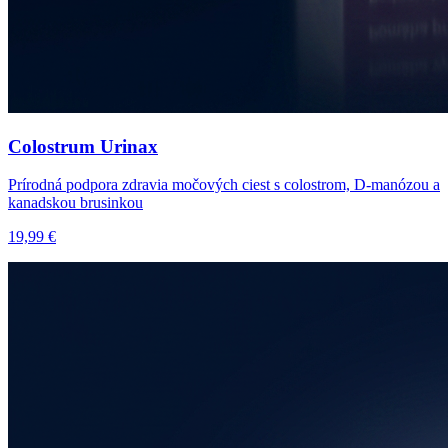
Colostrum Urinax
Prírodná podpora zdravia močových ciest s colostrom, D-manózou a
kanadskou brusinkou
19,99 €