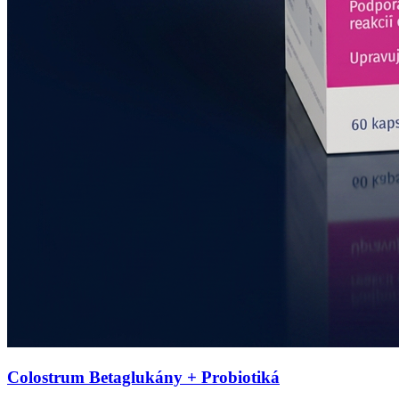
Colostrum Betaglukány + Probiotiká