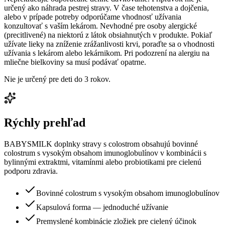
určený ako náhrada pestrej stravy. V čase tehotenstva a dojčenia,
alebo v prípade potreby odporúčame vhodnosť užívania
konzultovať s vaším lekárom. Nevhodné pre osoby alergické
(precitlivené) na niektorú z látok obsiahnutých v produkte. Pokiaľ
užívate lieky na zníženie zrážanlivosti krvi, poraďte sa o vhodnosti
užívania s lekárom alebo lekárnikom. Pri podozrení na alergiu na
mliečne bielkoviny sa musí podávať opatrne.
Nie je určený pre deti do 3 rokov.
Rýchly prehľad
BABYSMILK doplnky stravy s colostrom obsahujú bovinné
colostrum s vysokým obsahom imunoglobulínov v kombinácii s
bylinnými extraktmi, vitamínmi alebo probiotikami pre cielenú
podporu zdravia.
Bovinné colostrum s vysokým obsahom imunoglobulínov
Kapsulová forma — jednoduché užívanie
Premyslené kombinácie zložiek pre cielený účinok