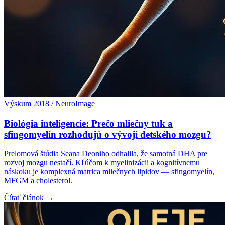
Výskum 2018 / NeuroImage
Biológia inteligencie: Prečo mliečny tuk a
sfingomyelín rozhodujú o vývoji detského mozgu?
Prelomová štúdia Seana Deoniho odhalila, že samotná DHA pre
rozvoj mozgu nestačí. Kľúčom k myelinizácii a kognitívnemu
náskoku je komplexná matrica mliečnych lipidov — sfingomyelín,
MFGM a cholesterol.
Čítať článok →