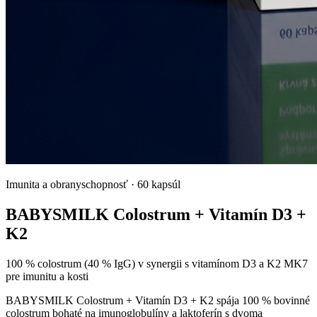
Imunita a obranyschopnosť
·
60 kapsúl
BABYSMILK Colostrum + Vitamín D3 +
K2
100 % colostrum (40 % IgG) v synergii s vitamínom D3 a K2 MK7
pre imunitu a kosti
BABYSMILK Colostrum + Vitamín D3 + K2 spája 100 % bovinné
colostrum bohaté na imunoglobulíny a laktoferín s dvoma