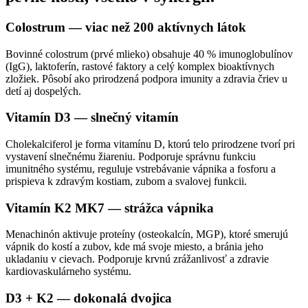
Colostrum — viac než 200 aktívnych látok
Bovinné colostrum (prvé mlieko) obsahuje 40 % imunoglobulínov
(IgG), laktoferín, rastové faktory a celý komplex bioaktívnych
zložiek. Pôsobí ako prirodzená podpora imunity a zdravia čriev u
detí aj dospelých.
Vitamín D3 — slnečný vitamín
Cholekalciferol je forma vitamínu D, ktorú telo prirodzene tvorí pri
vystavení slnečnému žiareniu. Podporuje správnu funkciu
imunitného systému, reguluje vstrebávanie vápnika a fosforu a
prispieva k zdravým kostiam, zubom a svalovej funkcii.
Vitamín K2 MK7 — strážca vápnika
Menachinón aktivuje proteíny (osteokalcín, MGP), ktoré smerujú
vápnik do kostí a zubov, kde má svoje miesto, a bránia jeho
ukladaniu v cievach. Podporuje krvnú zrážanlivosť a zdravie
kardiovaskulárneho systému.
D3 + K2 — dokonalá dvojica