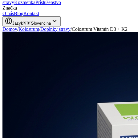
stravy
Kozmetika
Príslušenstvo
Značka
O nás
Blog
Kontakt
Jazyk
🇸🇰
Slovenčina
Domov
/
Kolostrum
/
Doplnky stravy
/
Colostrum Vitamín D3 + K2