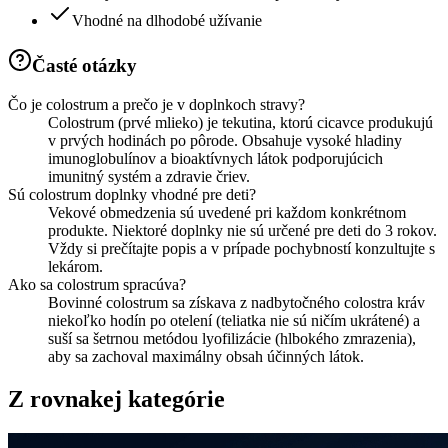
Vhodné na dlhodobé užívanie
Časté otázky
Čo je colostrum a prečo je v doplnkoch stravy?
Colostrum (prvé mlieko) je tekutina, ktorú cicavce produkujú
v prvých hodinách po pôrode. Obsahuje vysoké hladiny
imunoglobulínov a bioaktívnych látok podporujúcich
imunitný systém a zdravie čriev.
Sú colostrum doplnky vhodné pre deti?
Vekové obmedzenia sú uvedené pri každom konkrétnom
produkte. Niektoré doplnky nie sú určené pre deti do 3 rokov.
Vždy si prečítajte popis a v prípade pochybností konzultujte s
lekárom.
Ako sa colostrum spracúva?
Bovinné colostrum sa získava z nadbytočného colostra kráv
niekoľko hodín po otelení (teliatka nie sú ničím ukrátené) a
suší sa šetrnou metódou lyofilizácie (hlbokého zmrazenia),
aby sa zachoval maximálny obsah účinných látok.
Z rovnakej kategórie