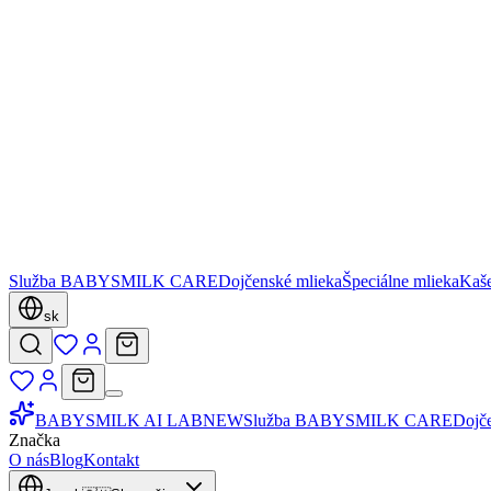
Služba BABYSMILK CARE
Dojčenské mlieka
Špeciálne mlieka
Kaš
sk
BABYSMILK AI LAB
NEW
Služba BABYSMILK CARE
Dojč
Značka
O nás
Blog
Kontakt