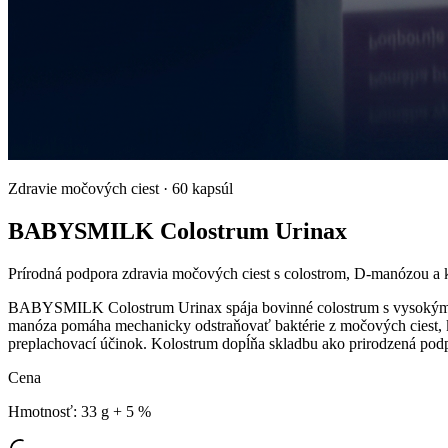
Zdravie močových ciest
·
60 kapsúl
BABYSMILK Colostrum Urinax
Prírodná podpora zdravia močových ciest s colostrom, D-manózou a
BABYSMILK Colostrum Urinax spája bovinné colostrum s vysokým ob
manóza pomáha mechanicky odstraňovať baktérie z močových ciest, kan
preplachovací účinok. Kolostrum dopĺňa skladbu ako prirodzená pod
Cena
Hmotnosť
:
33 g + 5 %