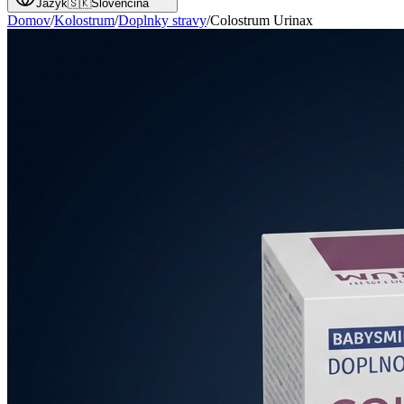
Jazyk
🇸🇰
Slovenčina
Domov
/
Kolostrum
/
Doplnky stravy
/
Colostrum Urinax