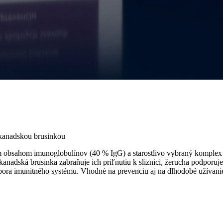
 kanadskou brusinkou
sahom imunoglobulínov (40 % IgG) a starostlivo vybraný komplex by
adská brusinka zabraňuje ich priľnutiu k sliznici, žerucha podporuje
pora imunitného systému. Vhodné na prevenciu aj na dlhodobé užívani