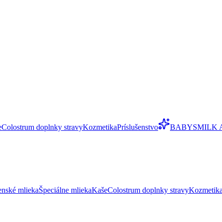
e
Colostrum doplnky stravy
Kozmetika
Príslušenstvo
BABYSMILK 
enské mlieka
Špeciálne mlieka
Kaše
Colostrum doplnky stravy
Kozmetik