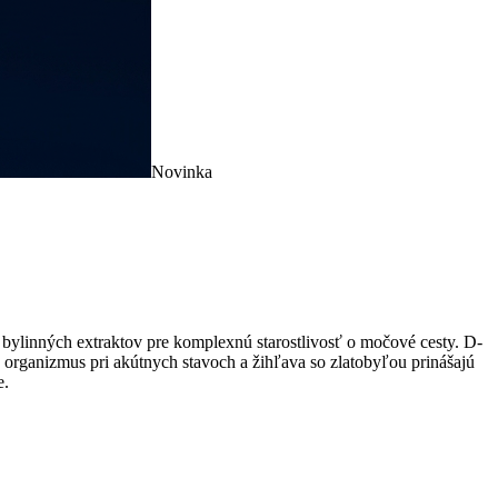
Novinka
linných extraktov pre komplexnú starostlivosť o močové cesty. D-
 organizmus pri akútnych stavoch a žihľava so zlatobyľou prinášajú
e.