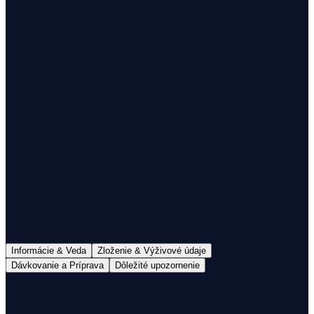
1
Doručenie do 48h
Doprava nad 60€ zdarma
100% mliečny tuk
S Colostrom
Informácie & Veda
Zloženie & Výživové údaje
Dávkovanie a Príprava
Dôležité upozornenie