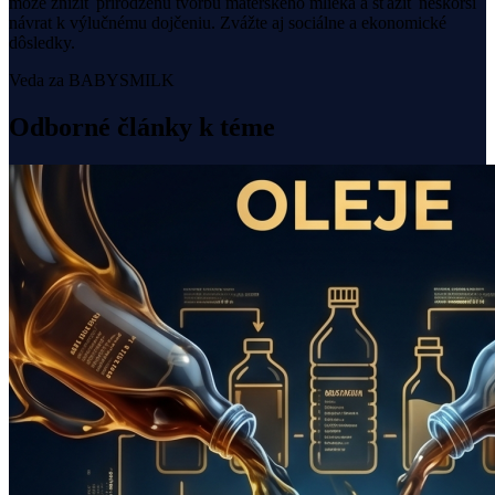
môže znížiť prirodzenú tvorbu materského mlieka a sťažiť neskorší
návrat k výlučnému dojčeniu. Zvážte aj sociálne a ekonomické
dôsledky.
Veda za BABYSMILK
Odborné články k téme