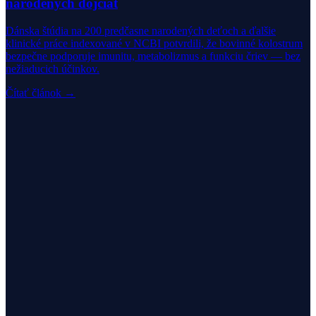
narodených dojčiat
Dánska štúdia na 200 predčasne narodených deťoch a ďalšie
klinické práce indexované v NCBI potvrdili, že bovinné kolostrum
bezpečne podporuje imunitu, metabolizmus a funkciu čriev — bez
nežiaducich účinkov.
Čítať článok →