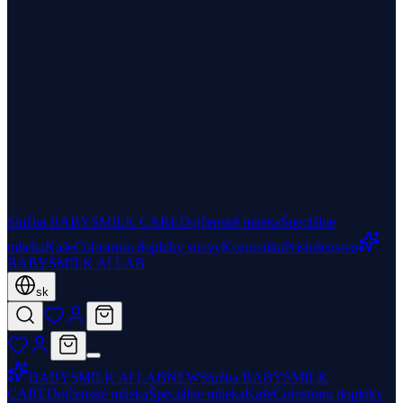
Služba BABYSMILK CARE
Dojčenské mlieka
Špeciálne
mlieka
Kaše
Colostrum doplnky stravy
Kozmetika
Príslušenstvo
BABYSMILK AI LAB
sk
BABYSMILK AI LAB
NEW
Služba BABYSMILK
CARE
Dojčenské mlieka
Špeciálne mlieka
Kaše
Colostrum doplnky