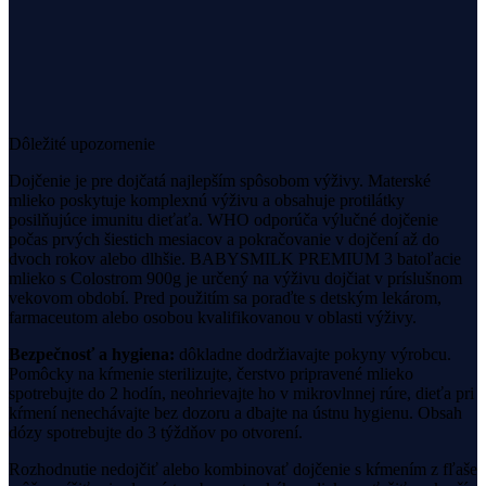
23,49 €
Detail →
Dôležité upozornenie
Dojčenie je pre dojčatá najlepším spôsobom výživy. Materské
mlieko poskytuje komplexnú výživu a obsahuje protilátky
posilňujúce imunitu dieťaťa. WHO odporúča výlučné dojčenie
počas prvých šiestich mesiacov a pokračovanie v dojčení až do
dvoch rokov alebo dlhšie.
BABYSMILK PREMIUM 3 batoľacie
mlieko s Colostrom 900g
je určený na výživu dojčiat v príslušnom
vekovom období.
Pred použitím sa poraďte s detským lekárom,
farmaceutom alebo osobou kvalifikovanou v oblasti výživy.
Bezpečnosť a hygiena:
dôkladne dodržiavajte pokyny výrobcu.
Pomôcky na kŕmenie sterilizujte, čerstvo pripravené mlieko
spotrebujte do 2 hodín, neohrievajte ho v mikrovlnnej rúre, dieťa pri
kŕmení nenechávajte bez dozoru a dbajte na ústnu hygienu. Obsah
dózy spotrebujte do 3 týždňov po otvorení.
Rozhodnutie nedojčiť alebo kombinovať dojčenie s kŕmením z fľaše