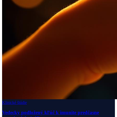
Klinické štúdie
Vedecky podložený kľúč k imunite predčasne