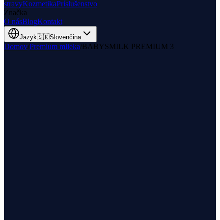
stravy
Kozmetika
Príslušenstvo
Značka
O nás
Blog
Kontakt
Jazyk
🇸🇰
Slovenčina
Domov
/
Premium mlieka
/
BABYSMILK PREMIUM 3