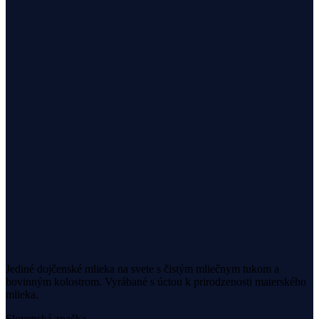
Jediné dojčenské mlieka na svete s čistým mliečnym tukom a
bovinným kolostrom. Vyrábané s úctou k prirodzenosti materského
mlieka.
Slovenská značka