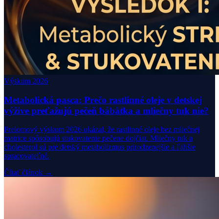
Výskum 2026
Metabolická pasca: Prečo rastlinné oleje v detskej
výžive preťažujú pečeň bábätka a mliečny tuk nie?
Prelomový výskum 2026 ukázal, že rastlinné oleje bez mliečnej
matrice spôsobujú stukovatenie pečene dojčiat. Mliečny tuk a
cholesterol sú pre detský metabolizmus prirodzenejšie a ľahšie
spracovateľné.
Čítať článok →