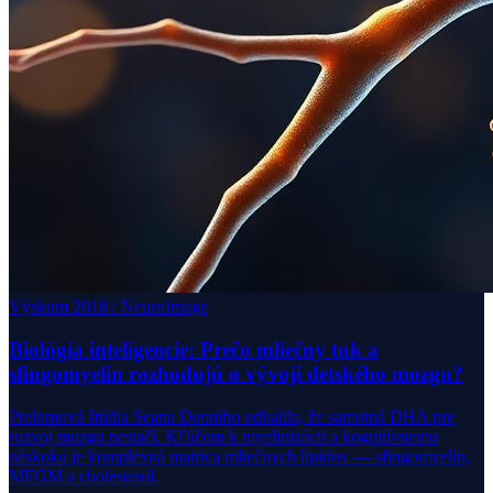
Výskum 2018 / NeuroImage
Biológia inteligencie: Prečo mliečny tuk a
sfingomyelín rozhodujú o vývoji detského mozgu?
Prelomová štúdia Seana Deoniho odhalila, že samotná DHA pre
rozvoj mozgu nestačí. Kľúčom k myelinizácii a kognitívnemu
náskoku je komplexná matrica mliečnych lipidov — sfingomyelín,
MFGM a cholesterol.