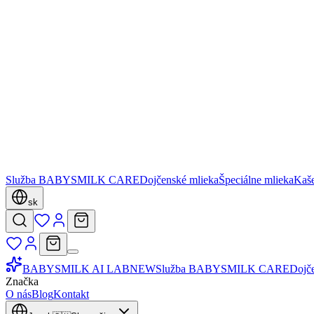
Služba BABYSMILK CARE
Dojčenské mlieka
Špeciálne mlieka
Kaš
sk
BABYSMILK AI LAB
NEW
Služba BABYSMILK CARE
Dojč
Značka
O nás
Blog
Kontakt