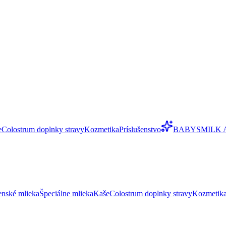
e
Colostrum doplnky stravy
Kozmetika
Príslušenstvo
BABYSMILK 
enské mlieka
Špeciálne mlieka
Kaše
Colostrum doplnky stravy
Kozmetik