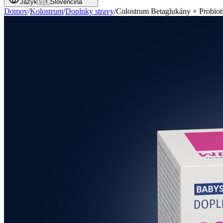
Jazyk
🇸🇰
Slovenčina
Domov
/
Kolostrum
/
Doplnky stravy
/
Colostrum Betaglukány + Probiot