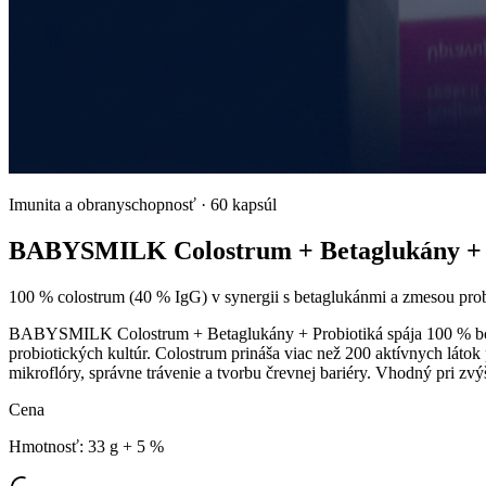
Imunita a obranyschopnosť
·
60 kapsúl
BABYSMILK Colostrum + Betaglukány + 
100 % colostrum (40 % IgG) v synergii s betaglukánmi a zmesou prob
BABYSMILK Colostrum + Betaglukány + Probiotiká spája 100 % bovin
probiotických kultúr. Colostrum prináša viac než 200 aktívnych láto
mikroflóry, správne trávenie a tvorbu črevnej bariéry. Vhodný pri zvý
Cena
Hmotnosť
:
33 g + 5 %