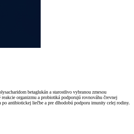
lysacharidom betaglukán a starostlivo vybranou zmesou
é reakcie organizmu a probiotiká podporujú rovnováhu črevnej
 po antibiotickej liečbe a pre dlhodobú podporu imunity celej rodiny.