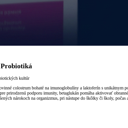
Probiotiká
iotických kultúr
né colostrum bohaté na imunoglobulíny a laktoferín s unikátnym po
k pre prirodzenú podporu imunity, betaglukán pomáha aktivovať obrann
šených nárokoch na organizmus, pri nástupe do škôlky či školy, počas a