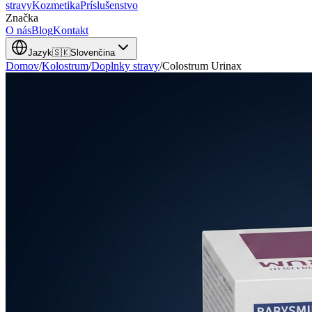
stravy
Kozmetika
Príslušenstvo
Značka
O nás
Blog
Kontakt
Jazyk
🇸🇰
Slovenčina
Domov
/
Kolostrum
/
Doplnky stravy
/
Colostrum Urinax