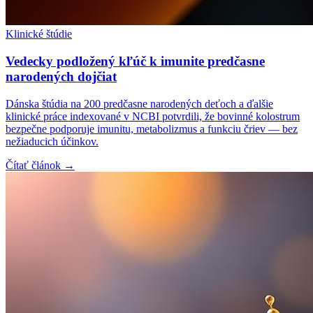
Klinické štúdie
Vedecky podložený kľúč k imunite predčasne
narodených dojčiat
Dánska štúdia na 200 predčasne narodených deťoch a ďalšie
klinické práce indexované v NCBI potvrdili, že bovinné kolostrum
bezpečne podporuje imunitu, metabolizmus a funkciu čriev — bez
nežiaducich účinkov.
Čítať článok →