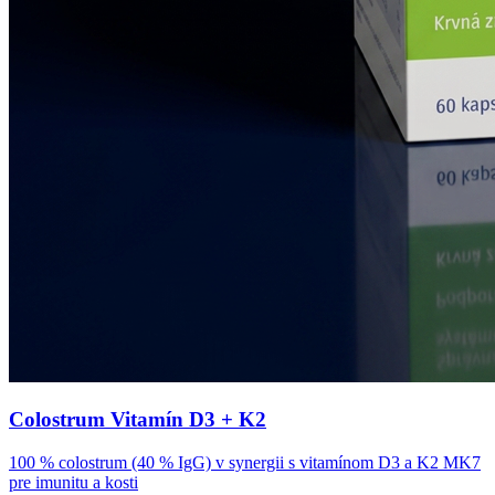
Colostrum Vitamín D3 + K2
100 % colostrum (40 % IgG) v synergii s vitamínom D3 a K2 MK7
pre imunitu a kosti