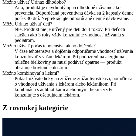
Možno užívať Urinax dlhodobo?
Áno, produkt je navrhnutý aj na dlhodobé užívanie ako
prevencia. Odporúčaná preventívna dávka sú 2 kapsuly denne
počas 30 dní. Neprekračujte odporúčané denné dávkovanie.
Môžu Urinax užívať deti?
Nie. Produkt nie je určený pre deti do 3 rokov. Pri deťoch
starších ako 3 roky vždy konzultujte vhodnosť užívania s
pediatrom.
Možno užívať počas tehotenstva alebo dojčenia?
V čase tehotenstva a dojčenia odporúčame vhodnosť užívania
konzultovať s vaším lekárom. Pri podozrení na alergiu na
mliečne bielkoviny sa musí podávať opatrne — produkt
obsahuje bovinné colostrum.
Možno kombinovať s liekmi?
Pokiaľ užívate lieky na zníženie zrážanlivosti krvi, poraďte sa
o vhodnosti užívania s lekárom alebo lekárnikom. Pri
kombinácii s antibiotikami alebo inými liekmi vždy
konzultujte s ošetrujúcim lekárom.
Z rovnakej kategórie