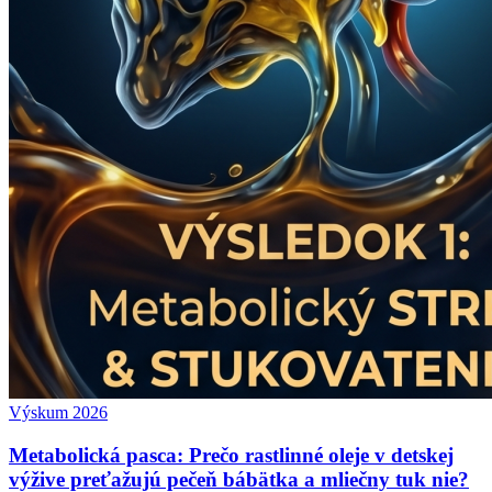
Výskum 2026
Metabolická pasca: Prečo rastlinné oleje v detskej
výžive preťažujú pečeň bábätka a mliečny tuk nie?