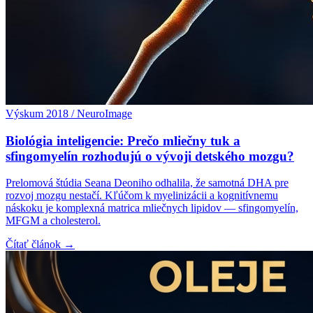
Výskum 2018 / NeuroImage
Biológia inteligencie: Prečo mliečny tuk a
sfingomyelín rozhodujú o vývoji detského mozgu?
Prelomová štúdia Seana Deoniho odhalila, že samotná DHA pre
rozvoj mozgu nestačí. Kľúčom k myelinizácii a kognitívnemu
náskoku je komplexná matrica mliečnych lipidov — sfingomyelín,
MFGM a cholesterol.
Čítať článok →