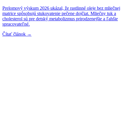
Prelomový výskum 2026 ukázal, že rastlinné oleje bez mliečnej
matrice spôsobujú stukovatenie pečene dojčiat. Mliečny tuk a
cholesterol sú pre detský metabolizmus prirodzenejšie a ľahšie
spracovateľné.
Čítať článok →