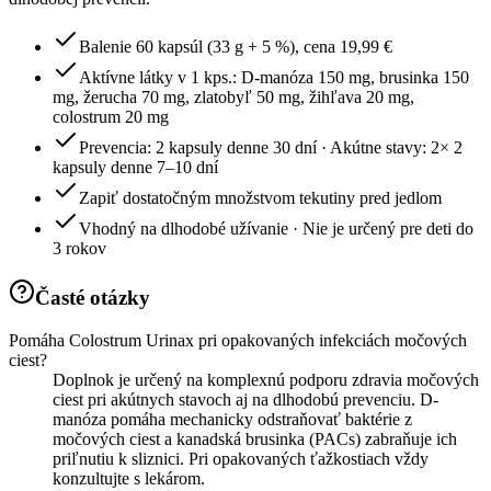
Balenie 60 kapsúl (33 g + 5 %), cena 19,99 €
Aktívne látky v 1 kps.: D-manóza 150 mg, brusinka 150
mg, žerucha 70 mg, zlatobyľ 50 mg, žihľava 20 mg,
colostrum 20 mg
Prevencia: 2 kapsuly denne 30 dní · Akútne stavy: 2× 2
kapsuly denne 7–10 dní
Zapiť dostatočným množstvom tekutiny pred jedlom
Vhodný na dlhodobé užívanie · Nie je určený pre deti do
3 rokov
Časté otázky
Pomáha Colostrum Urinax pri opakovaných infekciách močových
ciest?
Doplnok je určený na komplexnú podporu zdravia močových
ciest pri akútnych stavoch aj na dlhodobú prevenciu. D-
manóza pomáha mechanicky odstraňovať baktérie z
močových ciest a kanadská brusinka (PACs) zabraňuje ich
priľnutiu k sliznici. Pri opakovaných ťažkostiach vždy
konzultujte s lekárom.