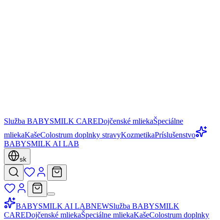
Služba BABYSMILK CARE
Dojčenské mlieka
Špeciálne
mlieka
Kaše
Colostrum doplnky stravy
Kozmetika
Príslušenstvo
BABYSMILK AI LAB
sk
BABYSMILK AI LAB
NEW
Služba BABYSMILK
CARE
Dojčenské mlieka
Špeciálne mlieka
Kaše
Colostrum doplnky