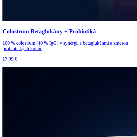
Colostrum Betaglukány + Probiotiká
100 % colostrum (40 % IgG) v synergii s betaglukánmi a zmesou
probiotických kultúr
17,99 €