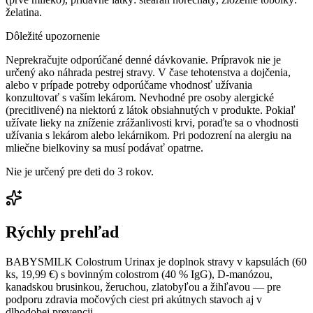
želatina.
Dôležité upozornenie
Neprekračujte odporúčané denné dávkovanie. Prípravok nie je
určený ako náhrada pestrej stravy. V čase tehotenstva a dojčenia,
alebo v prípade potreby odporúčame vhodnosť užívania
konzultovať s vaším lekárom. Nevhodné pre osoby alergické
(precitlivené) na niektorú z látok obsiahnutých v produkte. Pokiaľ
užívate lieky na zníženie zrážanlivosti krvi, poraďte sa o vhodnosti
užívania s lekárom alebo lekárnikom. Pri podozrení na alergiu na
mliečne bielkoviny sa musí podávať opatrne.
Nie je určený pre deti do 3 rokov.
Rýchly prehľad
BABYSMILK Colostrum Urinax je doplnok stravy v kapsulách (60
ks, 19,99 €) s bovinným colostrom (40 % IgG), D-manózou,
kanadskou brusinkou, žeruchou, zlatobyľou a žihľavou — pre
podporu zdravia močových ciest pri akútnych stavoch aj v
dlhodobej prevencii.