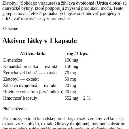
Zlatobyľ (Solidago virgaurea) a žihľava dvojdomá (Urtica dioica) sú
diuretické byliny, ktoré podporujú zvýšenú produkciu moču. Tento
„preplachovací efekt“ pomáha rýchlejšie odstraňovať patogény a
udržiavať močové cesty v rovnováhe.
Zloženie
Aktívne látky v 1 kapsule
Aktívna látka
mg / 1 kps.
D-manóza
150 mg
Kanadská brusinka — extrakt
150 mg
Žerucha veľkolistá — extrakt
70 mg
Zlatobyľ — extrakt
50 mg
Žihľava dvojdomá — extrakt
20 mg
Bovinné colostrum (prvé mlieko)
20 mg
Hmotnosť kapsuly
552 mg + 2 %
Plné zloženie
D-manóza, extrakt kanadskej brusinky, extrakt žeruchy veľkolistej,
extrakt zo zlatobyľu, extrakt žihľavy dvojdomej, bovinné colostrum
(prvé mlieko), prídavné látky: stearan horečnatý, zloženie tobolky: