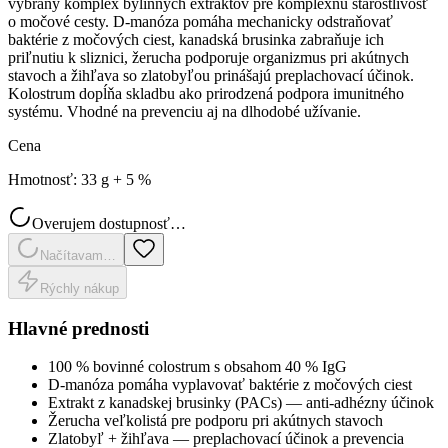
vybraný komplex bylinných extraktov pre komplexnú starostlivosť
o močové cesty. D-manóza pomáha mechanicky odstraňovať
baktérie z močových ciest, kanadská brusinka zabraňuje ich
priľnutiu k sliznici, žerucha podporuje organizmus pri akútnych
stavoch a žihľava so zlatobyľou prinášajú preplachovací účinok.
Kolostrum dopĺňa skladbu ako prirodzená podpora imunitného
systému. Vhodné na prevenciu aj na dlhodobé užívanie.
Cena
Hmotnosť
:
33 g + 5 %
Overujem dostupnosť…
Načítavam…
Rýchly nákup
Hlavné prednosti
100 % bovinné colostrum s obsahom 40 % IgG
D-manóza pomáha vyplavovať baktérie z močových ciest
Extrakt z kanadskej brusinky (PACs) — anti-adhézny účinok
Žerucha veľkolistá pre podporu pri akútnych stavoch
Zlatobyľ + žihľava — preplachovací účinok a prevencia