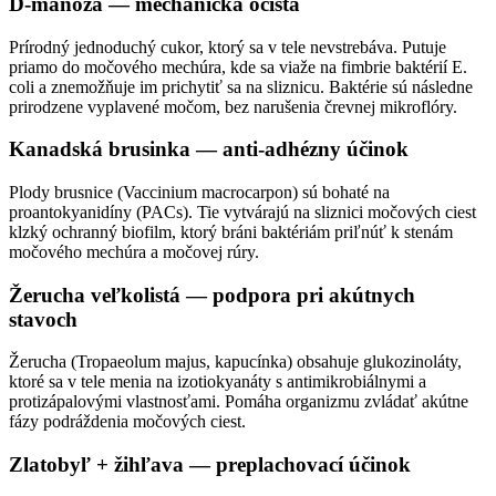
D-manóza — mechanická očista
Prírodný jednoduchý cukor, ktorý sa v tele nevstrebáva. Putuje
priamo do močového mechúra, kde sa viaže na fimbrie baktérií E.
coli a znemožňuje im prichytiť sa na sliznicu. Baktérie sú následne
prirodzene vyplavené močom, bez narušenia črevnej mikroflóry.
Kanadská brusinka — anti-adhézny účinok
Plody brusnice (Vaccinium macrocarpon) sú bohaté na
proantokyanidíny (PACs). Tie vytvárajú na sliznici močových ciest
klzký ochranný biofilm, ktorý bráni baktériám priľnúť k stenám
močového mechúra a močovej rúry.
Žerucha veľkolistá — podpora pri akútnych
stavoch
Žerucha (Tropaeolum majus, kapucínka) obsahuje glukozinoláty,
ktoré sa v tele menia na izotiokyanáty s antimikrobiálnymi a
protizápalovými vlastnosťami. Pomáha organizmu zvládať akútne
fázy podráždenia močových ciest.
Zlatobyľ + žihľava — preplachovací účinok