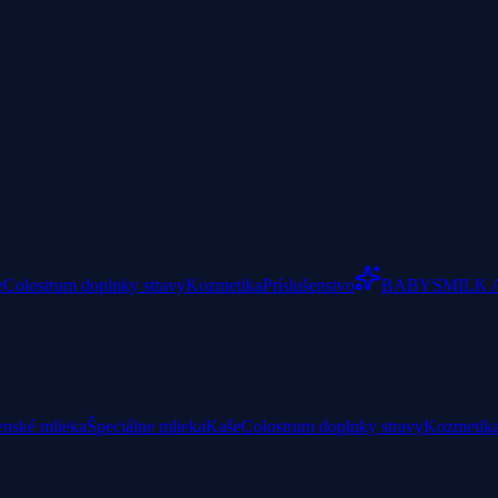
e
Colostrum doplnky stravy
Kozmetika
Príslušenstvo
BABYSMILK 
enské mlieka
Špeciálne mlieka
Kaše
Colostrum doplnky stravy
Kozmetik