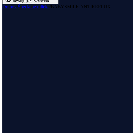
Jazyk
🇸🇰
Slovenčina
Domov
/
Špeciálne mlieka
/
BABYSMILK ANTIREFLUX