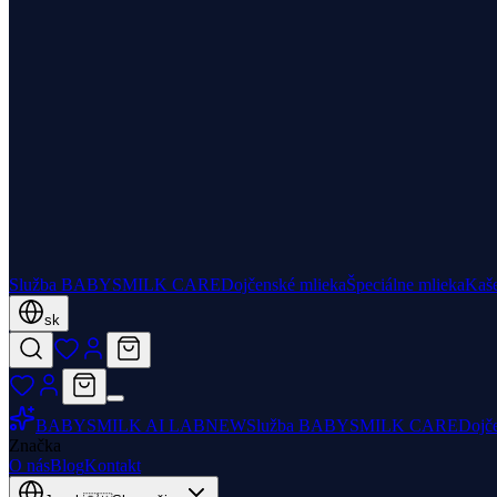
Služba BABYSMILK CARE
Dojčenské mlieka
Špeciálne mlieka
Kaš
sk
BABYSMILK AI LAB
NEW
Služba BABYSMILK CARE
Dojč
Značka
O nás
Blog
Kontakt