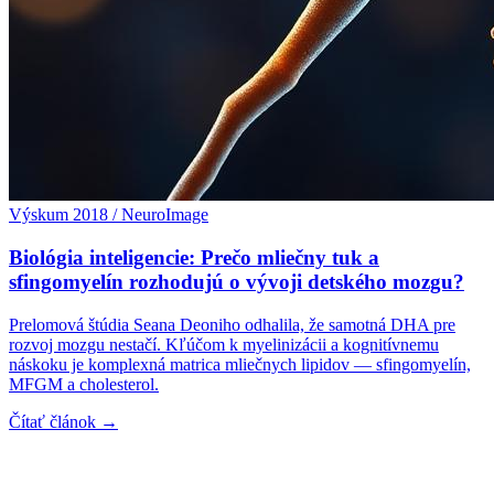
Výskum 2018 / NeuroImage
Biológia inteligencie: Prečo mliečny tuk a
sfingomyelín rozhodujú o vývoji detského mozgu?
Prelomová štúdia Seana Deoniho odhalila, že samotná DHA pre
rozvoj mozgu nestačí. Kľúčom k myelinizácii a kognitívnemu
náskoku je komplexná matrica mliečnych lipidov — sfingomyelín,
MFGM a cholesterol.
Čítať článok →