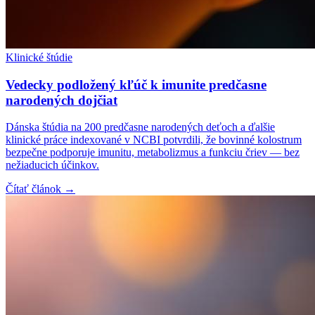
Klinické štúdie
Vedecky podložený kľúč k imunite predčasne
narodených dojčiat
Dánska štúdia na 200 predčasne narodených deťoch a ďalšie
klinické práce indexované v NCBI potvrdili, že bovinné kolostrum
bezpečne podporuje imunitu, metabolizmus a funkciu čriev — bez
nežiaducich účinkov.
Čítať článok →