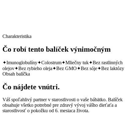
Cena za balíček
Charakteristika
Čo robí tento balíček výnimočným
✦
Imunoglobulíny
✦
Colostrum
✦
Mliečny tuk
✦
Bez rastlinných
olejov
✦
Bez rybieho oleja
✦
Bez GMO
✦
Bez sóje
✦
Bez laktózy
Obsah balíčka
Čo nájdete vnútri.
Váš spoľahlivý partner v starostlivosti o vaše bábätko. Balíček
obsahuje všetko potrebné pre zdravý vývoj vášho dieťaťa a
starostlivosť o pokožku od 6. mesiaca života.