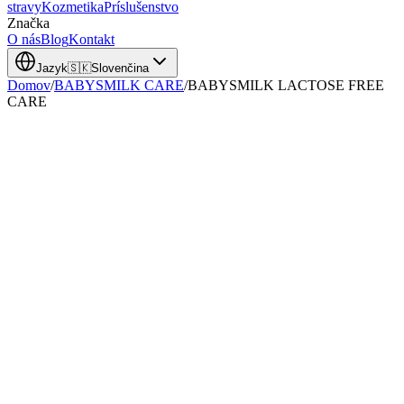
stravy
Kozmetika
Príslušenstvo
Značka
O nás
Blog
Kontakt
Jazyk
🇸🇰
Slovenčina
Domov
/
BABYSMILK CARE
/
BABYSMILK LACTOSE FREE
CARE