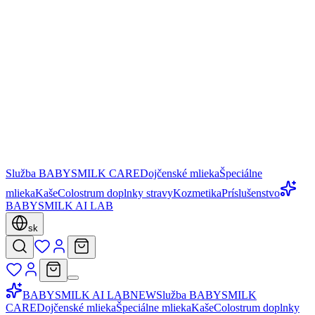
Služba BABYSMILK CARE
Dojčenské mlieka
Špeciálne
mlieka
Kaše
Colostrum doplnky stravy
Kozmetika
Príslušenstvo
BABYSMILK AI LAB
sk
BABYSMILK AI LAB
NEW
Služba BABYSMILK
CARE
Dojčenské mlieka
Špeciálne mlieka
Kaše
Colostrum doplnky