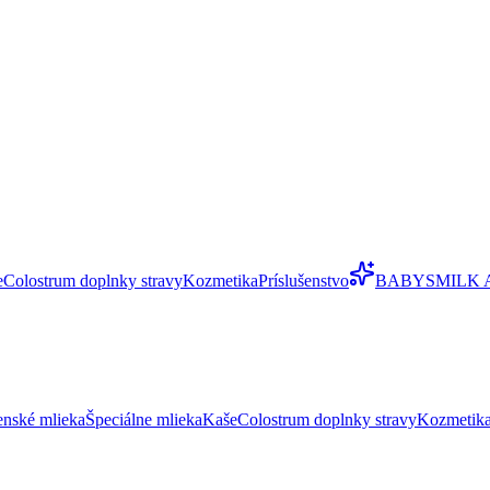
e
Colostrum doplnky stravy
Kozmetika
Príslušenstvo
BABYSMILK 
enské mlieka
Špeciálne mlieka
Kaše
Colostrum doplnky stravy
Kozmetik