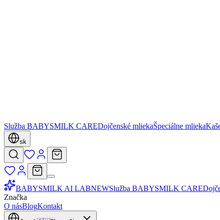
Služba BABYSMILK CARE
Dojčenské mlieka
Špeciálne mlieka
Kaš
sk
BABYSMILK AI LAB
NEW
Služba BABYSMILK CARE
Dojč
Značka
O nás
Blog
Kontakt