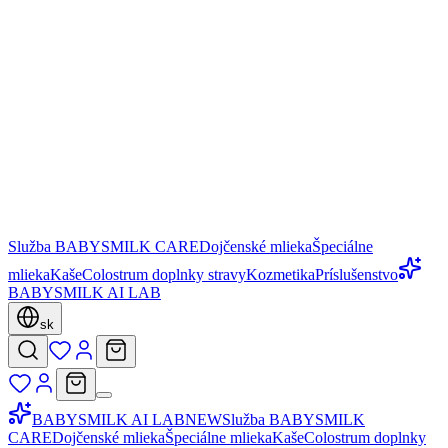
Služba BABYSMILK CARE
Dojčenské mlieka
Špeciálne
mlieka
Kaše
Colostrum doplnky stravy
Kozmetika
Príslušenstvo
BABYSMILK AI LAB
sk
BABYSMILK AI LAB
NEW
Služba BABYSMILK
CARE
Dojčenské mlieka
Špeciálne mlieka
Kaše
Colostrum doplnky