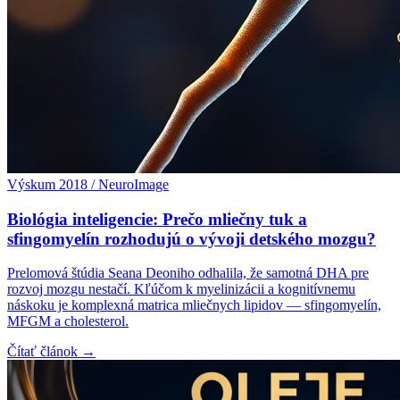
Výskum 2018 / NeuroImage
Biológia inteligencie: Prečo mliečny tuk a
sfingomyelín rozhodujú o vývoji detského mozgu?
Prelomová štúdia Seana Deoniho odhalila, že samotná DHA pre
rozvoj mozgu nestačí. Kľúčom k myelinizácii a kognitívnemu
náskoku je komplexná matrica mliečnych lipidov — sfingomyelín,
MFGM a cholesterol.
Čítať článok →