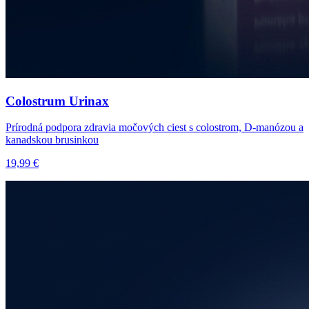
Colostrum Urinax
Prírodná podpora zdravia močových ciest s colostrom, D-manózou a
kanadskou brusinkou
19,99 €