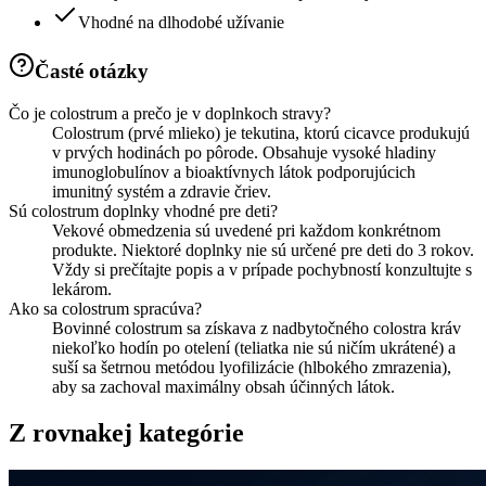
Vhodné na dlhodobé užívanie
Časté otázky
Čo je colostrum a prečo je v doplnkoch stravy?
Colostrum (prvé mlieko) je tekutina, ktorú cicavce produkujú
v prvých hodinách po pôrode. Obsahuje vysoké hladiny
imunoglobulínov a bioaktívnych látok podporujúcich
imunitný systém a zdravie čriev.
Sú colostrum doplnky vhodné pre deti?
Vekové obmedzenia sú uvedené pri každom konkrétnom
produkte. Niektoré doplnky nie sú určené pre deti do 3 rokov.
Vždy si prečítajte popis a v prípade pochybností konzultujte s
lekárom.
Ako sa colostrum spracúva?
Bovinné colostrum sa získava z nadbytočného colostra kráv
niekoľko hodín po otelení (teliatka nie sú ničím ukrátené) a
suší sa šetrnou metódou lyofilizácie (hlbokého zmrazenia),
aby sa zachoval maximálny obsah účinných látok.
Z rovnakej kategórie