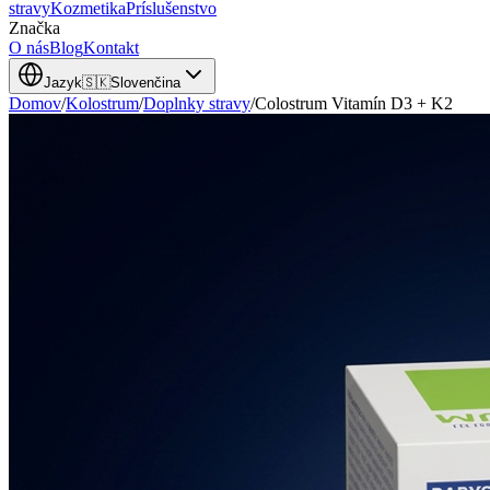
stravy
Kozmetika
Príslušenstvo
Značka
O nás
Blog
Kontakt
Jazyk
🇸🇰
Slovenčina
Domov
/
Kolostrum
/
Doplnky stravy
/
Colostrum Vitamín D3 + K2