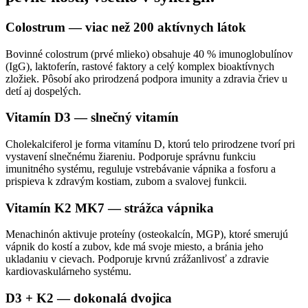
Colostrum — viac než 200 aktívnych látok
Bovinné colostrum (prvé mlieko) obsahuje 40 % imunoglobulínov
(IgG), laktoferín, rastové faktory a celý komplex bioaktívnych
zložiek. Pôsobí ako prirodzená podpora imunity a zdravia čriev u
detí aj dospelých.
Vitamín D3 — slnečný vitamín
Cholekalciferol je forma vitamínu D, ktorú telo prirodzene tvorí pri
vystavení slnečnému žiareniu. Podporuje správnu funkciu
imunitného systému, reguluje vstrebávanie vápnika a fosforu a
prispieva k zdravým kostiam, zubom a svalovej funkcii.
Vitamín K2 MK7 — strážca vápnika
Menachinón aktivuje proteíny (osteokalcín, MGP), ktoré smerujú
vápnik do kostí a zubov, kde má svoje miesto, a bránia jeho
ukladaniu v cievach. Podporuje krvnú zrážanlivosť a zdravie
kardiovaskulárneho systému.
D3 + K2 — dokonalá dvojica