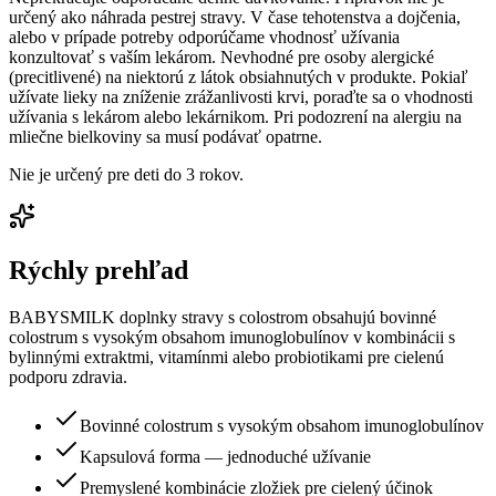
určený ako náhrada pestrej stravy. V čase tehotenstva a dojčenia,
alebo v prípade potreby odporúčame vhodnosť užívania
konzultovať s vaším lekárom. Nevhodné pre osoby alergické
(precitlivené) na niektorú z látok obsiahnutých v produkte. Pokiaľ
užívate lieky na zníženie zrážanlivosti krvi, poraďte sa o vhodnosti
užívania s lekárom alebo lekárnikom. Pri podozrení na alergiu na
mliečne bielkoviny sa musí podávať opatrne.
Nie je určený pre deti do 3 rokov.
Rýchly prehľad
BABYSMILK doplnky stravy s colostrom obsahujú bovinné
colostrum s vysokým obsahom imunoglobulínov v kombinácii s
bylinnými extraktmi, vitamínmi alebo probiotikami pre cielenú
podporu zdravia.
Bovinné colostrum s vysokým obsahom imunoglobulínov
Kapsulová forma — jednoduché užívanie
Premyslené kombinácie zložiek pre cielený účinok