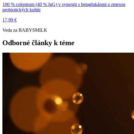
100 % colostrum (40 % IgG) v synergii s betaglukánmi a zmesou
probiotických kultúr
17,99 €
Veda za BABYSMILK
Odborné články k téme