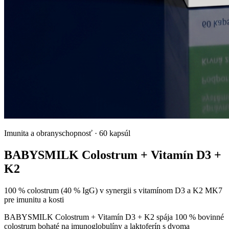
Imunita a obranyschopnosť
·
60 kapsúl
BABYSMILK Colostrum + Vitamín D3 +
K2
100 % colostrum (40 % IgG) v synergii s vitamínom D3 a K2 MK7
pre imunitu a kosti
BABYSMILK Colostrum + Vitamín D3 + K2 spája 100 % bovinné
colostrum bohaté na imunoglobulíny a laktoferín s dvoma