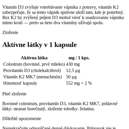
Vitamín D3 zvyšuje vstrebávanie vápnika z potravy, vitamín K2
zabezpečuje, že sa tento vápnik správne uloží tam, kde je potrebný.
Bez K2 by zvýšený príjem D3 mohol viesť k usadzovaniu vápnika
mimo kostí — preto sa tieto dva vitamíny užívajú spolu.
Zloženie
Aktívne látky v 1 kapsule
Aktívna látka
mg / 1 kps.
Colostrum (bovinné, prvé mlieko)
430 mg
Provitamín D3 (cholekalciferol)
12,5 μg
Vitamín K2 MK7 (menachinón)
50 μg
Hmotnosť kapsuly
552 mg + 2 %
Plné zloženie
Bovinné colostrum, provitamín D3, vitamín K2 MK7, prídavné
látky: stearan horečnatý, zloženie tobolky: želatina.
Dôležité upozornenie
Neprekračujte odporúčané denné dávkovanie. Prípravok nie je