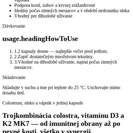
Podpora kostí, zubov a krvnej zrážanlivosti
Ideálny počas zimných mesiacov a v období nedostatku slnka
Vhodný pre dlhodobé užívanie
Dávkovanie
usage.headingHowToUse
1
.
2 kapsuly denne — najlepšie večer pred jedlom.
2
.
Zapiť dostatočným množstvom tekutiny.
3
.
Vhodné na dlhodobé užívanie, najmä počas zimných
mesiacov.
Skladovanie
Skladujte v suchu a tme pri teplote do 25 °C. Uschovajte mimo
dosahu detí.
Colostrum, slnko a vápnik v jednej kapsule
Trojkombinácia colostra, vitamínu D3 a
K2 MK7 — od imunitnej obrany až po
pevné kosti, všetko v synergii.