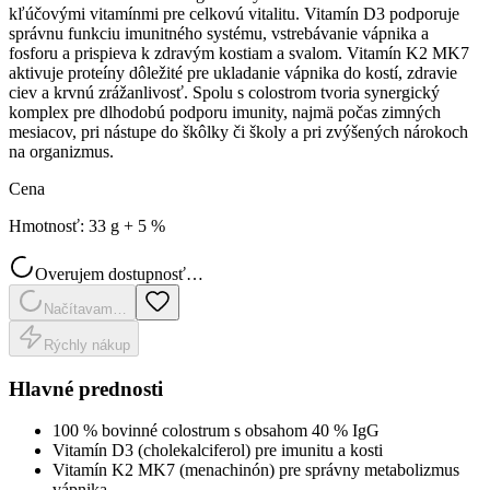
kľúčovými vitamínmi pre celkovú vitalitu. Vitamín D3 podporuje
správnu funkciu imunitného systému, vstrebávanie vápnika a
fosforu a prispieva k zdravým kostiam a svalom. Vitamín K2 MK7
aktivuje proteíny dôležité pre ukladanie vápnika do kostí, zdravie
ciev a krvnú zrážanlivosť. Spolu s colostrom tvoria synergický
komplex pre dlhodobú podporu imunity, najmä počas zimných
mesiacov, pri nástupe do škôlky či školy a pri zvýšených nárokoch
na organizmus.
Cena
Hmotnosť
:
33 g + 5 %
Overujem dostupnosť…
Načítavam…
Rýchly nákup
Hlavné prednosti
100 % bovinné colostrum s obsahom 40 % IgG
Vitamín D3 (cholekalciferol) pre imunitu a kosti
Vitamín K2 MK7 (menachinón) pre správny metabolizmus
vápnika