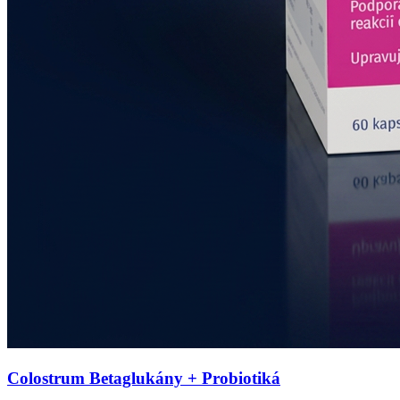
Colostrum Betaglukány + Probiotiká