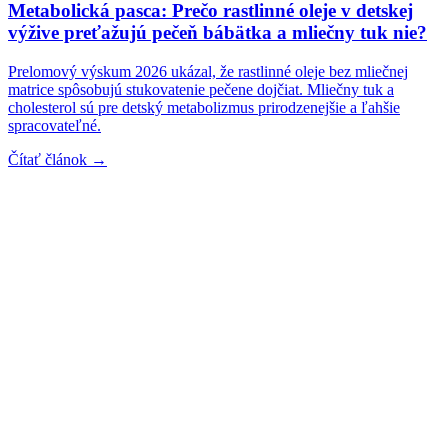
Metabolická pasca: Prečo rastlinné oleje v detskej
výžive preťažujú pečeň bábätka a mliečny tuk nie?
Prelomový výskum 2026 ukázal, že rastlinné oleje bez mliečnej
matrice spôsobujú stukovatenie pečene dojčiat. Mliečny tuk a
cholesterol sú pre detský metabolizmus prirodzenejšie a ľahšie
spracovateľné.
Čítať článok →