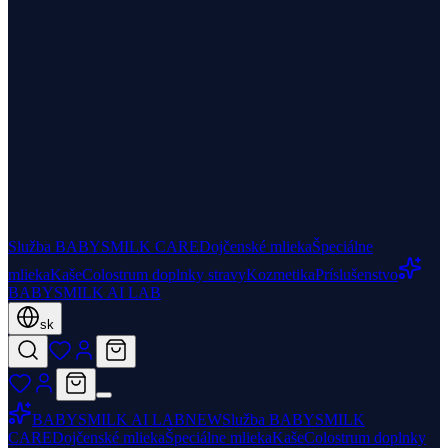
Služba BABYSMILK CARE
Dojčenské mlieka
Špeciálne
mlieka
Kaše
Colostrum doplnky stravy
Kozmetika
Príslušenstvo
BABYSMILK AI LAB
sk
BABYSMILK AI LAB
NEW
Služba BABYSMILK
CARE
Dojčenské mlieka
Špeciálne mlieka
Kaše
Colostrum doplnky