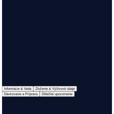
1
Doručenie do 48h
Doprava nad 60€ zdarma
100% mliečny tuk
S Colostrom
Informácie & Veda
Zloženie & Výživové údaje
Dávkovanie a Príprava
Dôležité upozornenie