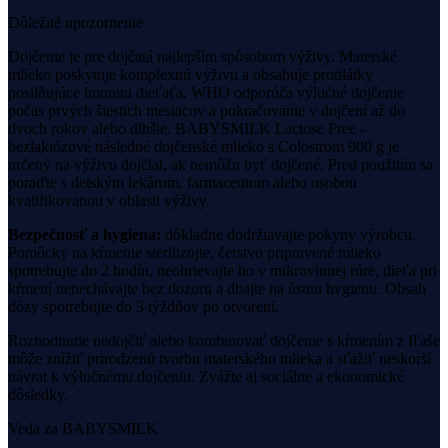
Dôležité upozornenie
Dojčenie je pre dojčatá najlepším spôsobom výživy. Materské
mlieko poskytuje komplexnú výživu a obsahuje protilátky
posilňujúce imunitu dieťaťa. WHO odporúča výlučné dojčenie
počas prvých šiestich mesiacov a pokračovanie v dojčení až do
dvoch rokov alebo dlhšie.
BABYSMILK Lactose Free -
bezlaktózové následné dojčenské mlieko s Colostrom 900 g
je
určený na výživu dojčiat, ak nemôžu byť dojčené.
Pred použitím sa
poraďte s detským lekárom, farmaceutom alebo osobou
kvalifikovanou v oblasti výživy.
Bezpečnosť a hygiena:
dôkladne dodržiavajte pokyny výrobcu.
Pomôcky na kŕmenie sterilizujte, čerstvo pripravené mlieko
spotrebujte do 2 hodín, neohrievajte ho v mikrovlnnej rúre, dieťa pri
kŕmení nenechávajte bez dozoru a dbajte na ústnu hygienu. Obsah
dózy spotrebujte do 3 týždňov po otvorení.
Rozhodnutie nedojčiť alebo kombinovať dojčenie s kŕmením z fľaše
môže znížiť prirodzenú tvorbu materského mlieka a sťažiť neskorší
návrat k výlučnému dojčeniu. Zvážte aj sociálne a ekonomické
dôsledky.
Veda za BABYSMILK