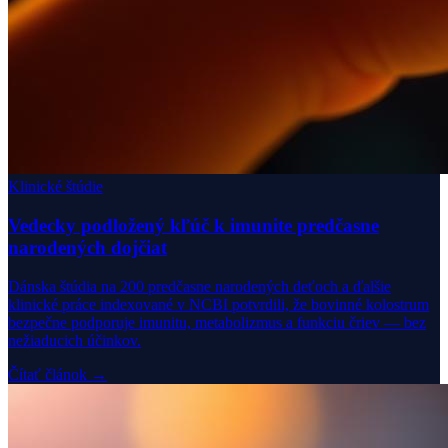
Klinické štúdie
Vedecky podložený kľúč k imunite predčasne
narodených dojčiat
Dánska štúdia na 200 predčasne narodených deťoch a ďalšie
klinické práce indexované v NCBI potvrdili, že bovinné kolostrum
bezpečne podporuje imunitu, metabolizmus a funkciu čriev — bez
nežiaducich účinkov.
Čítať článok →