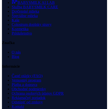
BABYSMILK AI LAB
Služba BABYSMILK CARE
Dojčenské mlieka
Špeciálne mlieka
Kaše
Colostrum doplnky stravy
Kozmetika
Príslušenstvo
Značka
O nás
Blog
Informácie
Časté otázky (FAQ)
Vernostný program
Platba a doprava
Obchodné podmienky
Ochrana osobných údajov GDPR
Reklamačný poriadok
Odstúpiť od zmluvy
Kontakt