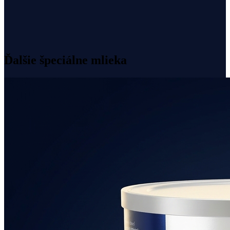
Bez laktózy – nahradená glukózou
Bez sóje, palmového a rybieho oleja
Bez GMO
Imunoglobulíny IgG, IgA, IgM
Ďalšie špeciálne mlieka