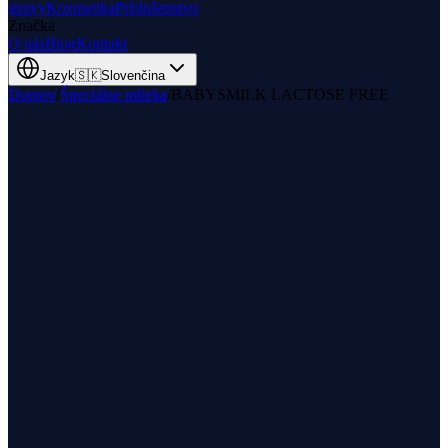
stravy
Kozmetika
Príslušenstvo
Značka
O nás
Blog
Kontakt
Jazyk
🇸🇰
Slovenčina
Domov
/
Špeciálne mlieka
/
BABYSMILK LACTOSE FREE