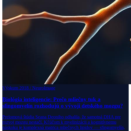
Výskum 2018 / NeuroImage
Biológia inteligencie: Prečo mliečny tuk a
sfingomyelín rozhodujú o vývoji detského mozgu?
Prelomová štúdia Seana Deoniho odhalila, že samotná DHA pre
rozvoj mozgu nestačí. Kľúčom k myelinizácii a kognitívnemu
náskoku je komplexná matrica mliečnych lipidov — sfingomyelín,