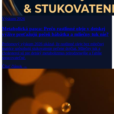
Výskum 2026
Metabolická pasca: Prečo rastlinné oleje v detskej
výžive preťažujú pečeň bábätka a mliečny tuk nie?
Prelomový výskum 2026 ukázal, že rastlinné oleje bez mliečnej
matrice spôsobujú stukovatenie pečene dojčiat. Mliečny tuk a
cholesterol sú pre detský metabolizmus prirodzenejšie a ľahšie
spracovateľné.
Čítať článok →