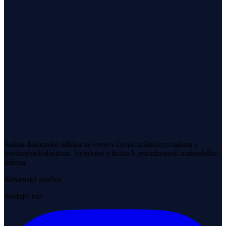
Jediné dojčenské mlieka na svete s čistým mliečnym tukom a
bovinným kolostrom. Vyrábané s úctou k prirodzenosti materského
mlieka.
Slovenská značka
Sledujte nás