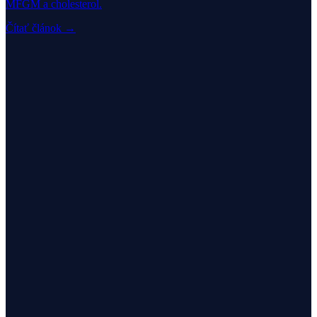
MFGM a cholesterol.
Čítať článok →