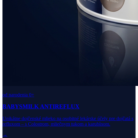
od narodenia 0+
BABYSMILK ANTIREFLUX
Unikátne dojčenské mlieko na osobitné lekárske účely pre dojčatá s
refluxom – s Colostrom, mliečnym tukom a karubínom.
→