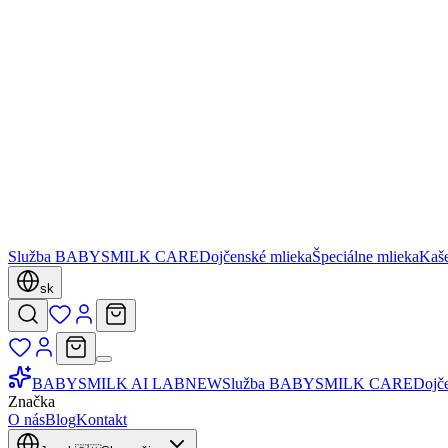
Služba BABYSMILK CARE
Dojčenské mlieka
Špeciálne mlieka
Kaš
sk
BABYSMILK AI LAB
NEW
Služba BABYSMILK CARE
Dojč
Značka
O nás
Blog
Kontakt