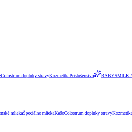
e
Colostrum doplnky stravy
Kozmetika
Príslušenstvo
BABYSMILK 
enské mlieka
Špeciálne mlieka
Kaše
Colostrum doplnky stravy
Kozmetik