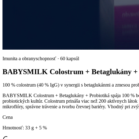
Imunita a obranyschopnosť
·
60 kapsúl
BABYSMILK Colostrum + Betaglukány + 
100 % colostrum (40 % IgG) v synergii s betaglukánmi a zmesou prob
BABYSMILK Colostrum + Betaglukány + Probiotiká spája 100 % bovin
probiotických kultúr. Colostrum prináša viac než 200 aktívnych láto
mikroflóry, správne trávenie a tvorbu črevnej bariéry. Vhodný pri zvý
Cena
Hmotnosť
:
33 g + 5 %