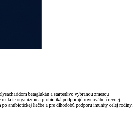
lysacharidom betaglukán a starostlivo vybranou zmesou
é reakcie organizmu a probiotiká podporujú rovnováhu črevnej
 po antibiotickej liečbe a pre dlhodobú podporu imunity celej rodiny.