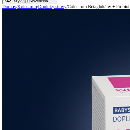
Jazyk
🇸🇰
Slovenčina
Domov
/
Kolostrum
/
Doplnky stravy
/
Colostrum Betaglukány + Probiot