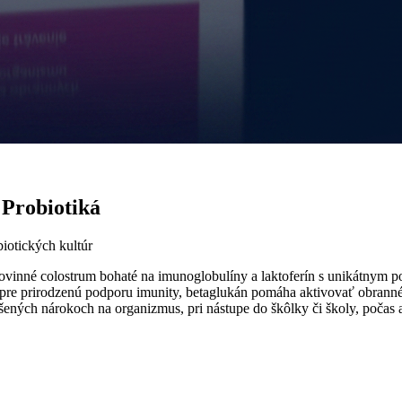
Probiotiká
iotických kultúr
né colostrum bohaté na imunoglobulíny a laktoferín s unikátnym po
k pre prirodzenú podporu imunity, betaglukán pomáha aktivovať obrann
šených nárokoch na organizmus, pri nástupe do škôlky či školy, počas a