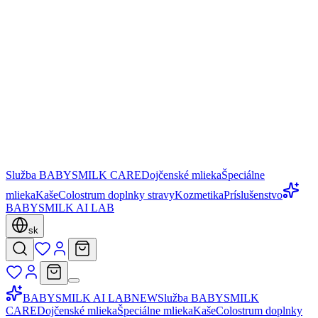
Služba BABYSMILK CARE
Dojčenské mlieka
Špeciálne
mlieka
Kaše
Colostrum doplnky stravy
Kozmetika
Príslušenstvo
BABYSMILK AI LAB
sk
BABYSMILK AI LAB
NEW
Služba BABYSMILK
CARE
Dojčenské mlieka
Špeciálne mlieka
Kaše
Colostrum doplnky