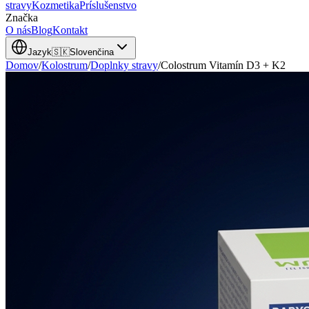
stravy
Kozmetika
Príslušenstvo
Značka
O nás
Blog
Kontakt
Jazyk
🇸🇰
Slovenčina
Domov
/
Kolostrum
/
Doplnky stravy
/
Colostrum Vitamín D3 + K2