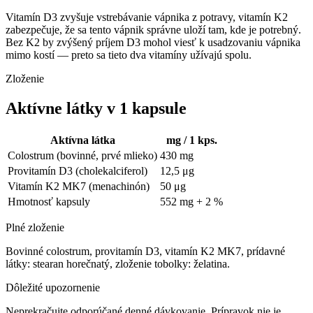
Vitamín D3 zvyšuje vstrebávanie vápnika z potravy, vitamín K2
zabezpečuje, že sa tento vápnik správne uloží tam, kde je potrebný.
Bez K2 by zvýšený príjem D3 mohol viesť k usadzovaniu vápnika
mimo kostí — preto sa tieto dva vitamíny užívajú spolu.
Zloženie
Aktívne látky v 1 kapsule
Aktívna látka
mg / 1 kps.
Colostrum (bovinné, prvé mlieko)
430 mg
Provitamín D3 (cholekalciferol)
12,5 μg
Vitamín K2 MK7 (menachinón)
50 μg
Hmotnosť kapsuly
552 mg + 2 %
Plné zloženie
Bovinné colostrum, provitamín D3, vitamín K2 MK7, prídavné
látky: stearan horečnatý, zloženie tobolky: želatina.
Dôležité upozornenie
Neprekračujte odporúčané denné dávkovanie. Prípravok nie je