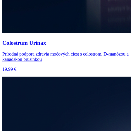
Colostrum Urinax
Prírodná podpora zdravia močových ciest s colostrom, D-manózou a
kanadskou brusinkou
19,99 €