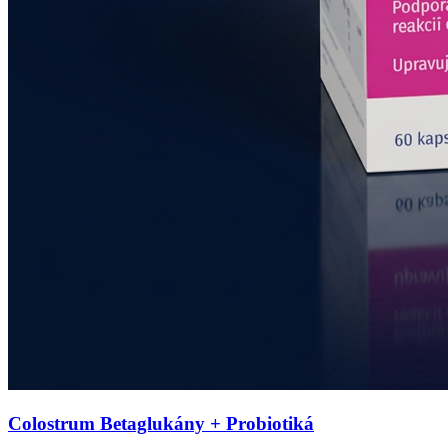
Colostrum Betaglukány + Probiotiká