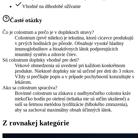
Vhodné na dlhodobé užívanie
Časté otázky
Čo je colostrum a prečo je v doplnkoch stravy?
Colostrum (prvé mlieko) je tekutina, ktorú cicavce produkujú
v prvých hodinách po pôrode. Obsahuje vysoké hladiny
imunoglobulínov a bioaktívnych látok podporujúcich
imunitný systém a zdravie čriev.
Sú colostrum doplnky vhodné pre deti?
Vekové obmedzenia sú uvedené pri každom konkrétnom
produkte. Niektoré doplnky nie sú určené pre deti do 3 rokov.
Vždy si prečítajte popis a v prípade pochybností konzultujte s
lekárom.
Ako sa colostrum spracúva?
Bovinné colostrum sa získava z nadbytočného colostra kráv
niekoľko hodín po otelení (teliatka nie sú ničím ukrátené) a
suší sa šetrnou metódou lyofilizácie (hlbokého zmrazenia),
aby sa zachoval maximálny obsah účinných látok.
Z rovnakej kategórie