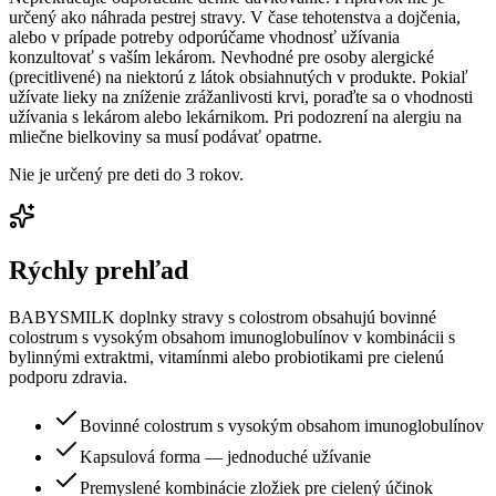
určený ako náhrada pestrej stravy. V čase tehotenstva a dojčenia,
alebo v prípade potreby odporúčame vhodnosť užívania
konzultovať s vaším lekárom. Nevhodné pre osoby alergické
(precitlivené) na niektorú z látok obsiahnutých v produkte. Pokiaľ
užívate lieky na zníženie zrážanlivosti krvi, poraďte sa o vhodnosti
užívania s lekárom alebo lekárnikom. Pri podozrení na alergiu na
mliečne bielkoviny sa musí podávať opatrne.
Nie je určený pre deti do 3 rokov.
Rýchly prehľad
BABYSMILK doplnky stravy s colostrom obsahujú bovinné
colostrum s vysokým obsahom imunoglobulínov v kombinácii s
bylinnými extraktmi, vitamínmi alebo probiotikami pre cielenú
podporu zdravia.
Bovinné colostrum s vysokým obsahom imunoglobulínov
Kapsulová forma — jednoduché užívanie
Premyslené kombinácie zložiek pre cielený účinok