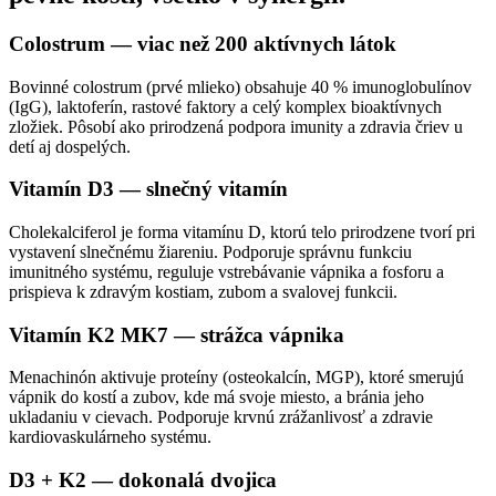
Colostrum — viac než 200 aktívnych látok
Bovinné colostrum (prvé mlieko) obsahuje 40 % imunoglobulínov
(IgG), laktoferín, rastové faktory a celý komplex bioaktívnych
zložiek. Pôsobí ako prirodzená podpora imunity a zdravia čriev u
detí aj dospelých.
Vitamín D3 — slnečný vitamín
Cholekalciferol je forma vitamínu D, ktorú telo prirodzene tvorí pri
vystavení slnečnému žiareniu. Podporuje správnu funkciu
imunitného systému, reguluje vstrebávanie vápnika a fosforu a
prispieva k zdravým kostiam, zubom a svalovej funkcii.
Vitamín K2 MK7 — strážca vápnika
Menachinón aktivuje proteíny (osteokalcín, MGP), ktoré smerujú
vápnik do kostí a zubov, kde má svoje miesto, a bránia jeho
ukladaniu v cievach. Podporuje krvnú zrážanlivosť a zdravie
kardiovaskulárneho systému.
D3 + K2 — dokonalá dvojica