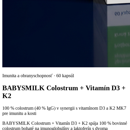
Imunita a obranyschopnosť
·
60 kapsúl
BABYSMILK Colostrum + Vitamín D3 +
K2
100 % colostrum (40 % IgG) v synergii s vitamínom D3 a K2 MK7
pre imunitu a kosti
BABYSMILK Colostrum + Vitamín D3 + K2 spája 100 % bovinné
colostrum bohaté na imunoglobulíny a laktoferín s dvoma