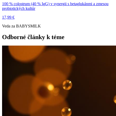
100 % colostrum (40 % IgG) v synergii s betaglukánmi a zmesou
probiotických kultúr
17,99 €
Veda za BABYSMILK
Odborné články k téme