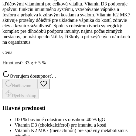
kľúčovými vitamínmi pre celkovú vitalitu. Vitamín D3 podporuje
správnu funkciu imunitného systému, vstrebávanie vápnika a
fosforu a prispieva k zdravým kostiam a svalom. Vitamín K2 MK7
aktivuje proteíny dôležité pre ukladanie vápnika do kostí, zdravie
ciev a krvnú zrážanlivosť. Spolu s colostrom tvoria synergický
komplex pre dlhodobú podporu imunity, najmä počas zimných
mesiacov, pri nástupe do škôlky či školy a pri zvýšených nárokoch
na organizmus.
Cena
Hmotnosť
:
33 g + 5 %
Overujem dostupnosť…
Načítavam…
Rýchly nákup
Hlavné prednosti
100 % bovinné colostrum s obsahom 40 % IgG
Vitamín D3 (cholekalciferol) pre imunitu a kosti
Vitamín K2 MK7 (menachinón) pre správny metabolizmus
vápnika