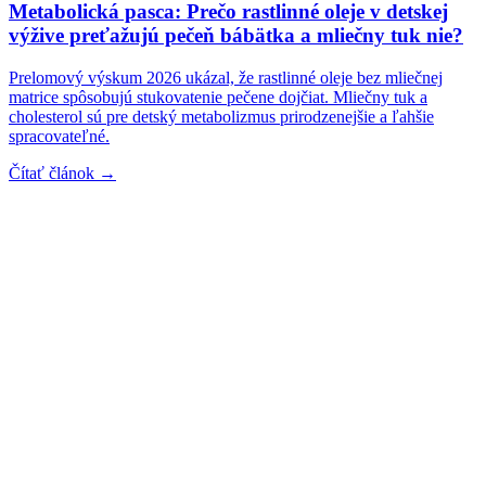
Metabolická pasca: Prečo rastlinné oleje v detskej
výžive preťažujú pečeň bábätka a mliečny tuk nie?
Prelomový výskum 2026 ukázal, že rastlinné oleje bez mliečnej
matrice spôsobujú stukovatenie pečene dojčiat. Mliečny tuk a
cholesterol sú pre detský metabolizmus prirodzenejšie a ľahšie
spracovateľné.
Čítať článok →