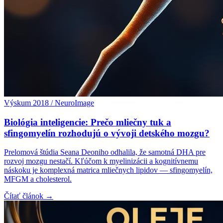
Výskum 2018 / NeuroImage
Biológia inteligencie: Prečo mliečny tuk a
sfingomyelín rozhodujú o vývoji detského mozgu?
Prelomová štúdia Seana Deoniho odhalila, že samotná DHA pre
rozvoj mozgu nestačí. Kľúčom k myelinizácii a kognitívnemu
náskoku je komplexná matrica mliečnych lipidov — sfingomyelín,
MFGM a cholesterol.
Čítať článok →