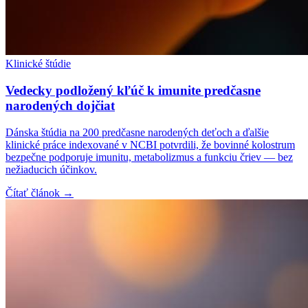
Klinické štúdie
Vedecky podložený kľúč k imunite predčasne
narodených dojčiat
Dánska štúdia na 200 predčasne narodených deťoch a ďalšie
klinické práce indexované v NCBI potvrdili, že bovinné kolostrum
bezpečne podporuje imunitu, metabolizmus a funkciu čriev — bez
nežiaducich účinkov.
Čítať článok →