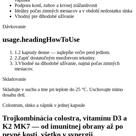
Podpora kostí, zubov a krvnej zrážanlivosti
Ideálny počas zimných mesiacov a v období nedostatku slnka
Vhodný pre dlhodobé užívanie
Dávkovanie
usage.headingHowToUse
1
.
2 kapsuly denne — najlepšie večer pred jedlom.
2
.
Zapiť dostatočným množstvom tekutiny.
3
.
Vhodné na dlhodobé užívanie, najmä počas zimných
mesiacov.
Skladovanie
Skladujte v suchu a tme pri teplote do 25 °C. Uschovajte mimo
dosahu detí.
Colostrum, slnko a vápnik v jednej kapsule
Trojkombinácia colostra, vitamínu D3 a
K2 MK7 — od imunitnej obrany až po
pevné kosti, všetko v synergii.