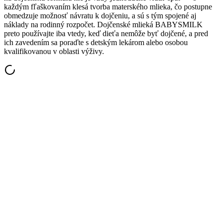
každým fľaškovaním klesá tvorba materského mlieka, čo postupne
obmedzuje možnosť návratu k dojčeniu, a sú s tým spojené aj
náklady na rodinný rozpočet. Dojčenské mlieká BABYSMILK
preto používajte iba vtedy, keď dieťa nemôže byť dojčené, a pred
ich zavedením sa poraďte s detským lekárom alebo osobou
kvalifikovanou v oblasti výživy.