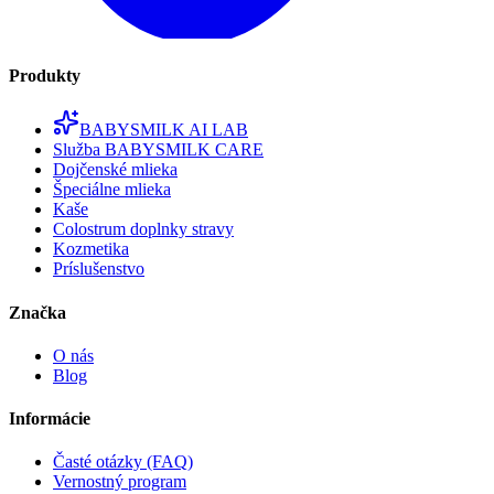
Produkty
BABYSMILK AI LAB
Služba BABYSMILK CARE
Dojčenské mlieka
Špeciálne mlieka
Kaše
Colostrum doplnky stravy
Kozmetika
Príslušenstvo
Značka
O nás
Blog
Informácie
Časté otázky (FAQ)
Vernostný program