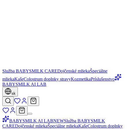
Služba BABYSMILK CARE
Dojčenské mlieka
Špeciálne
mlieka
Kaše
Colostrum doplnky stravy
Kozmetika
Príslušenstvo
BABYSMILK AI LAB
sk
BABYSMILK AI LAB
NEW
Služba BABYSMILK
CARE
Dojčenské mlieka
Špeciálne mlieka
Kaše
Colostrum doplnky