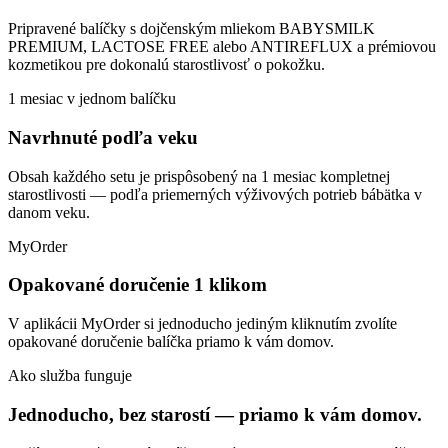
Pripravené balíčky s dojčenským mliekom BABYSMILK
PREMIUM, LACTOSE FREE alebo ANTIREFLUX a prémiovou
kozmetikou pre dokonalú starostlivosť o pokožku.
1 mesiac v jednom balíčku
Navrhnuté podľa veku
Obsah každého setu je prispôsobený na 1 mesiac kompletnej
starostlivosti — podľa priemerných výživových potrieb bábätka v
danom veku.
MyOrder
Opakované doručenie 1 klikom
V aplikácii MyOrder si jednoducho jediným kliknutím zvolíte
opakované doručenie balíčka priamo k vám domov.
Ako služba funguje
Jednoducho, bez starostí — priamo k vám domov.