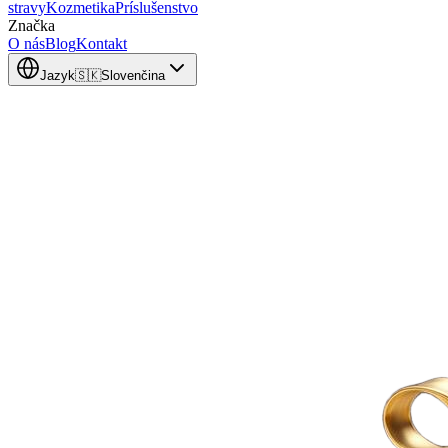
stravy
Kozmetika
Príslušenstvo
Značka
O nás
Blog
Kontakt
Jazyk
🇸🇰
Slovenčina