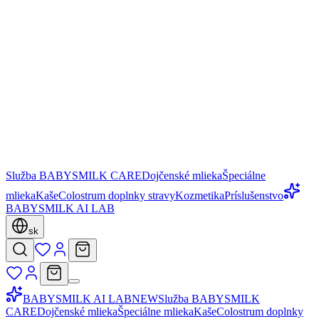
Služba BABYSMILK CARE
Dojčenské mlieka
Špeciálne
mlieka
Kaše
Colostrum doplnky stravy
Kozmetika
Príslušenstvo
BABYSMILK AI LAB
sk
BABYSMILK AI LAB
NEW
Služba BABYSMILK
CARE
Dojčenské mlieka
Špeciálne mlieka
Kaše
Colostrum doplnky