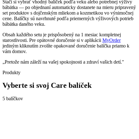
Stačí si vybrať vhodný balíček podľa veku alebo potrebnej výživy
bábätka — po objednaní automaticky dostanete na mieru pripravený
set produktov s dojčenským mliekom a kozmetikou vo výnimočnej
cene. Balíčky sú navrhnuté podľa priemerných výživových potrieb
bábätka daného veku.
Obsah každého setu je prispôsobený na
1 mesiac kompletnej
starostlivosti
. Pre opätovné doručenie si v aplikácii
MyOrder
jediným kliknutím zvolíte opakované doručenie balíčka priamo k
vám domov.
„Pretože nám záleží na vašej spokojnosti a zdraví vašich detí."
Produkty
Vyberte si svoj Care balíček
5
balíčkov