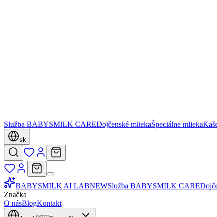
Služba BABYSMILK CARE
Dojčenské mlieka
Špeciálne mlieka
Kaš
sk
BABYSMILK AI LAB
NEW
Služba BABYSMILK CARE
Dojč
Značka
O nás
Blog
Kontakt