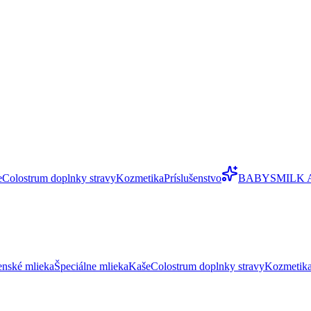
e
Colostrum doplnky stravy
Kozmetika
Príslušenstvo
BABYSMILK 
enské mlieka
Špeciálne mlieka
Kaše
Colostrum doplnky stravy
Kozmetik