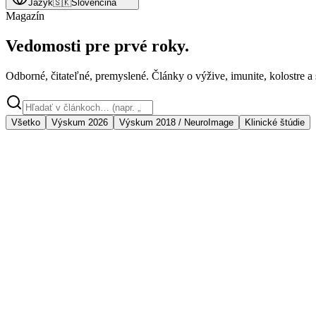
Jazyk
🇸🇰
Slovenčina
Magazín
Vedomosti pre prvé roky.
Odborné, čitateľné, premyslené. Články o výžive, imunite, kolostre a 
Všetko
Výskum 2026
Výskum 2018 / NeuroImage
Klinické štúdie
Editor's pick ·
Výskum 2026
Metabolická pasca: Prečo rastlinné oleje v detskej vý
Prelomový výskum 2026 ukázal, že rastlinné oleje bez mliečnej matric
19. apríl 2026
9 min
čítania
Čítať článok