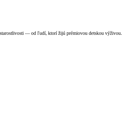
starostlivosti — od ľudí, ktorí žijú prémiovou detskou výživou.
žive preťažujú pečeň bábätka a mliečny tuk nie?
e spôsobujú stukovatenie pečene dojčiat. Mliečny tuk a cholesterol sú 