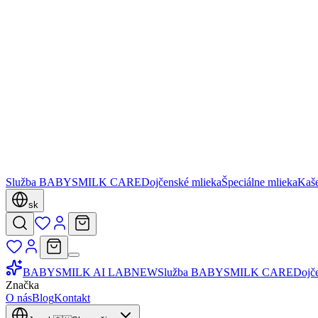
Služba BABYSMILK CARE
Dojčenské mlieka
Špeciálne mlieka
Kaš
sk
BABYSMILK AI LAB
NEW
Služba BABYSMILK CARE
Dojč
Značka
O nás
Blog
Kontakt