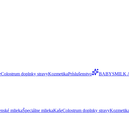
e
Colostrum doplnky stravy
Kozmetika
Príslušenstvo
BABYSMILK 
enské mlieka
Špeciálne mlieka
Kaše
Colostrum doplnky stravy
Kozmetik