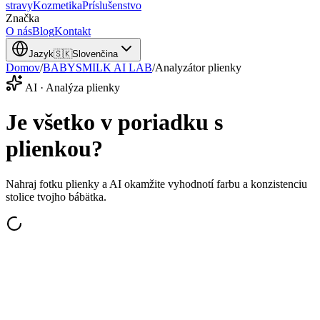
stravy
Kozmetika
Príslušenstvo
Značka
O nás
Blog
Kontakt
Jazyk
🇸🇰
Slovenčina
Domov
/
BABYSMILK AI LAB
/
Analyzátor plienky
AI · Analýza plienky
Je všetko v poriadku s
plienkou?
Nahraj fotku plienky a AI okamžite vyhodnotí farbu a konzistenciu
stolice tvojho bábätka.