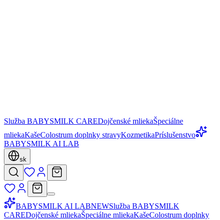
Služba BABYSMILK CARE
Dojčenské mlieka
Špeciálne
mlieka
Kaše
Colostrum doplnky stravy
Kozmetika
Príslušenstvo
BABYSMILK AI LAB
sk
BABYSMILK AI LAB
NEW
Služba BABYSMILK
CARE
Dojčenské mlieka
Špeciálne mlieka
Kaše
Colostrum doplnky