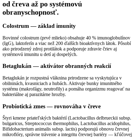
od čreva až po systémovú
obranyschopnosť.
Colostrum — základ imunity
Bovinné colostrum (prvé mlieko) obsahuje 40 % imunoglobulínov
(IgG), laktoferín a viac než 200 ďalších bioaktívnych látok. Pôsobí
ako prirodzený zdroj protilátok a podporuje zdravie čriev aj
systémovú imunitu u detí aj dospelých.
Betaglukán — aktivátor obranných reakcií
Betaglukán je rozpustná vláknina prirodzene sa vyskytujúca v
obilninách, kvasniciach a hubách. Aktivuje bunky imunitného
systému (makrofágy, neutrofily) a pomáha organizmu reagovať na
bakteriálne aj parazitárne hrozby.
Probiotická zmes — rovnováha v čreve
Štyri kmene priateľských baktérií (Lactobacillus delbrueckii subsp.
bulgaricus, Streptococcus thermophilus, Lactobacillus acidophilus,
Bifidobacterium animalis subsp. lactis) podporujú obnovu črevnej
mikroflóry, správne trávenie a integritu črevnej bariéry — kľúčovej