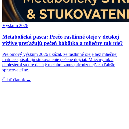
Výskum 2026
Metabolická pasca: Prečo rastlinné oleje v detskej
výžive preťažujú pečeň bábätka a mliečny tuk nie?
Prelomový výskum 2026 ukázal, že rastlinné oleje bez mliečnej
matrice spôsobujú stukovatenie pečene dojčiat. Mliečny tuk a
cholesterol sú pre detský metabolizmus prirodzenejšie a ľahšie
spracovateľné.
Čítať článok →