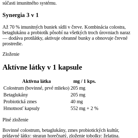
súčasti imunitného systému.
Synergia 3 v 1
Až 70 % imunitných buniek sídli v čreve. Kombinácia colostra,
betaglukánu a probiotík pôsobí na všetkých troch úrovniach naraz
— dodáva protilátky, aktivuje obranné bunky a obnovuje črevné
prostredie.
Zloženie
Aktívne látky v 1 kapsule
Aktívna látka
mg / 1 kps.
Colostrum (bovinné, prvé mlieko)
205 mg
Betaglukány
205 mg
Probiotická zmes
40 mg
Hmotnosť kapsuly
552 mg + 2 %
Plné zloženie
Bovinné colostrum, betaglukány, zmes probiotických kultúr,
prídavné látky: stearan horečnatý, zloženie tobolky: želatina.