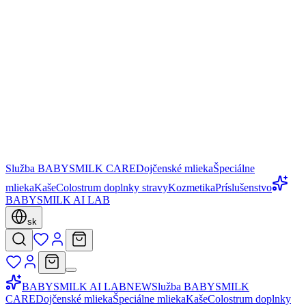
Služba BABYSMILK CARE
Dojčenské mlieka
Špeciálne
mlieka
Kaše
Colostrum doplnky stravy
Kozmetika
Príslušenstvo
BABYSMILK AI LAB
sk
BABYSMILK AI LAB
NEW
Služba BABYSMILK
CARE
Dojčenské mlieka
Špeciálne mlieka
Kaše
Colostrum doplnky