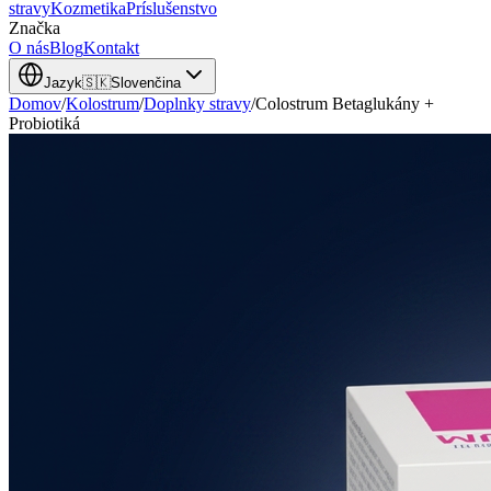
stravy
Kozmetika
Príslušenstvo
Značka
O nás
Blog
Kontakt
Jazyk
🇸🇰
Slovenčina
Domov
/
Kolostrum
/
Doplnky stravy
/
Colostrum Betaglukány +
Probiotiká