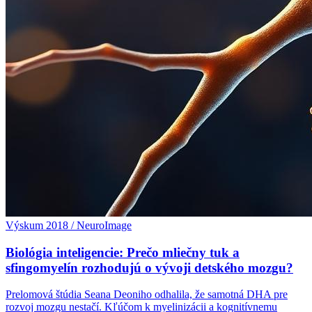
Výskum 2018 / NeuroImage
Biológia inteligencie: Prečo mliečny tuk a
sfingomyelín rozhodujú o vývoji detského mozgu?
Prelomová štúdia Seana Deoniho odhalila, že samotná DHA pre
rozvoj mozgu nestačí. Kľúčom k myelinizácii a kognitívnemu