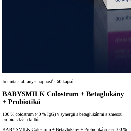
Imunita a obranyschopnosť
·
60 kapsúl
BABYSMILK Colostrum + Betaglukány
+ Probiotiká
100 % colostrum (40 % IgG) v synergii s betaglukánmi a zmesou
probiotických kultúr
BABYSMILK Colostrum + Betaglukány + Probiotiká spája 100 %