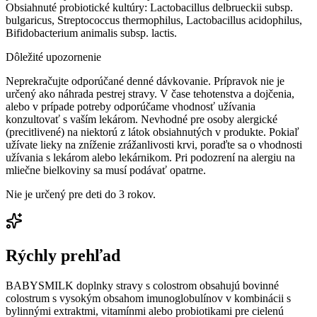
Obsiahnuté probiotické kultúry: Lactobacillus delbrueckii subsp.
bulgaricus, Streptococcus thermophilus, Lactobacillus acidophilus,
Bifidobacterium animalis subsp. lactis.
Dôležité upozornenie
Neprekračujte odporúčané denné dávkovanie. Prípravok nie je
určený ako náhrada pestrej stravy. V čase tehotenstva a dojčenia,
alebo v prípade potreby odporúčame vhodnosť užívania
konzultovať s vaším lekárom. Nevhodné pre osoby alergické
(precitlivené) na niektorú z látok obsiahnutých v produkte. Pokiaľ
užívate lieky na zníženie zrážanlivosti krvi, poraďte sa o vhodnosti
užívania s lekárom alebo lekárnikom. Pri podozrení na alergiu na
mliečne bielkoviny sa musí podávať opatrne.
Nie je určený pre deti do 3 rokov.
Rýchly prehľad
BABYSMILK doplnky stravy s colostrom obsahujú bovinné
colostrum s vysokým obsahom imunoglobulínov v kombinácii s
bylinnými extraktmi, vitamínmi alebo probiotikami pre cielenú