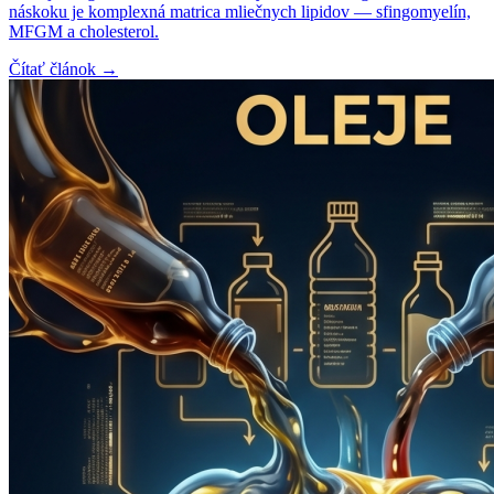
náskoku je komplexná matrica mliečnych lipidov — sfingomyelín,
MFGM a cholesterol.
Čítať článok →