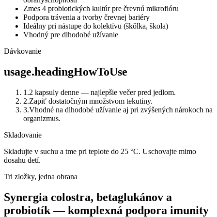
Zmes 4 probiotických kultúr pre črevnú mikroflóru
Podpora trávenia a tvorby črevnej bariéry
Ideálny pri nástupe do kolektívu (škôlka, škola)
Vhodný pre dlhodobé užívanie
Dávkovanie
usage.headingHowToUse
1
.
2 kapsuly denne — najlepšie večer pred jedlom.
2
.
Zapiť dostatočným množstvom tekutiny.
3
.
Vhodné na dlhodobé užívanie aj pri zvýšených nárokoch na
organizmus.
Skladovanie
Skladujte v suchu a tme pri teplote do 25 °C. Uschovajte mimo
dosahu detí.
Tri zložky, jedna obrana
Synergia colostra, betaglukánov a
probiotík — komplexná podpora imunity