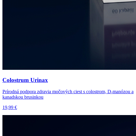
Colostrum Urinax
Prírodná podpora zdravia močových ciest s colostrom, D-manózou a
kanadskou brusinkou
19,99 €