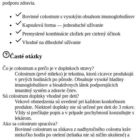
podporu zdravia.
Bovinné colostrum s vysokým obsahom imunoglobulínov
Kapsulová forma — jednoduché užívanie
Premyslené kombinácie zložiek pre cielený účinok
Vhodné na dlhodobé užívanie
Časté otázky
Čo je colostrum a prečo je v doplnkoch stravy?
Colostrum (prvé mlieko) je tekutina, ktorú cicavce produkujú
v prvých hodinách po pôrode. Obsahuje vysoké hladiny
imunoglobulínov a bioaktívnych látok podporujúcich
imunitný systém a zdravie čriev.
Sú colostrum doplnky vhodné pre deti?
Vekové obmedzenia sú uvedené pri každom konkrétnom
produkte. Niektoré doplnky nie sú určené pre deti do 3 rokov.
Vždy si prečítajte popis a v prípade pochybností konzultujte s
lekárom.
Ako sa colostrum spracúva?
Bovinné colostrum sa získava z nadbytočného colostra kráv
niekoľko hodín po otelení (teliatka nie sú ničím ukrátené) a