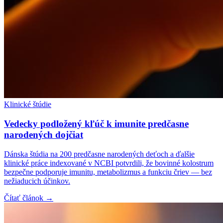
Klinické štúdie
Vedecky podložený kľúč k imunite predčasne
narodených dojčiat
Dánska štúdia na 200 predčasne narodených deťoch a ďalšie
klinické práce indexované v NCBI potvrdili, že bovinné kolostrum
bezpečne podporuje imunitu, metabolizmus a funkciu čriev — bez
nežiaducich účinkov.
Čítať článok →