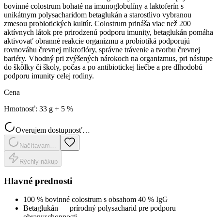
bovinné colostrum bohaté na imunoglobulíny a laktoferín s
unikátnym polysacharidom betaglukán a starostlivo vybranou
zmesou probiotických kultúr. Colostrum prináša viac než 200
aktívnych látok pre prirodzenú podporu imunity, betaglukán pomáha
aktivovať obranné reakcie organizmu a probiotiká podporujú
rovnováhu črevnej mikroflóry, správne trávenie a tvorbu črevnej
bariéry. Vhodný pri zvýšených nárokoch na organizmus, pri nástupe
do škôlky či školy, počas a po antibiotickej liečbe a pre dlhodobú
podporu imunity celej rodiny.
Cena
Hmotnosť
:
33 g + 5 %
Overujem dostupnosť…
Načítavam…
Rýchly nákup
Hlavné prednosti
100 % bovinné colostrum s obsahom 40 % IgG
Betaglukán — prírodný polysacharid pre podporu
obranyschopnosti