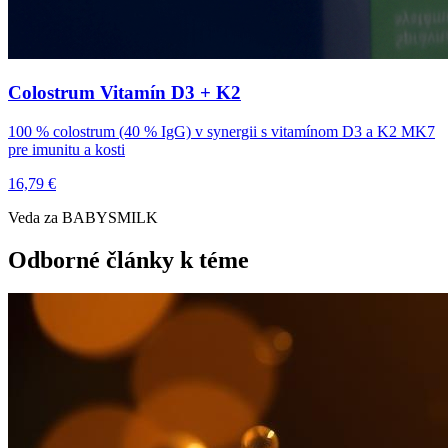
Colostrum Vitamín D3 + K2
100 % colostrum (40 % IgG) v synergii s vitamínom D3 a K2 MK7
pre imunitu a kosti
16,79 €
Veda za BABYSMILK
Odborné články k téme