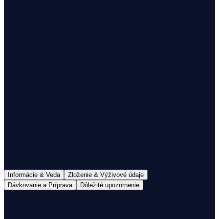
1
Doručenie do 48h
Doprava nad 60€ zdarma
100% mliečny tuk
S Colostrom
Informácie & Veda
Zloženie & Výživové údaje
Dávkovanie a Príprava
Dôležité upozornenie