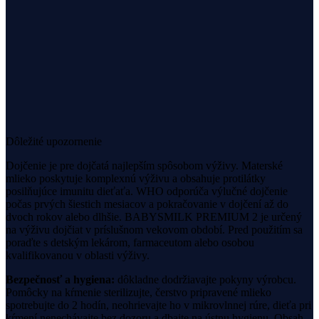
23,49 €
Detail →
Dôležité upozornenie
Dojčenie je pre dojčatá najlepším spôsobom výživy. Materské
mlieko poskytuje komplexnú výživu a obsahuje protilátky
posilňujúce imunitu dieťaťa. WHO odporúča výlučné dojčenie
počas prvých šiestich mesiacov a pokračovanie v dojčení až do
dvoch rokov alebo dlhšie.
BABYSMILK PREMIUM 2
je určený
na výživu dojčiat v príslušnom vekovom období.
Pred použitím sa
poraďte s detským lekárom, farmaceutom alebo osobou
kvalifikovanou v oblasti výživy.
Bezpečnosť a hygiena:
dôkladne dodržiavajte pokyny výrobcu.
Pomôcky na kŕmenie sterilizujte, čerstvo pripravené mlieko
spotrebujte do 2 hodín, neohrievajte ho v mikrovlnnej rúre, dieťa pri
kŕmení nenechávajte bez dozoru a dbajte na ústnu hygienu. Obsah