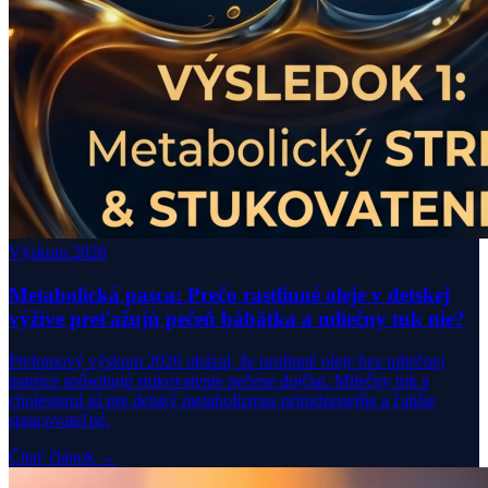
Výskum 2026
Metabolická pasca: Prečo rastlinné oleje v detskej
výžive preťažujú pečeň bábätka a mliečny tuk nie?
Prelomový výskum 2026 ukázal, že rastlinné oleje bez mliečnej
matrice spôsobujú stukovatenie pečene dojčiat. Mliečny tuk a
cholesterol sú pre detský metabolizmus prirodzenejšie a ľahšie
spracovateľné.
Čítať článok →