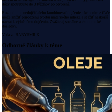
dózy spotrebujte do 3 týždňov po otvorení.
Rozhodnutie nedojčiť alebo kombinovať dojčenie s kŕmením z fľaše
môže znížiť prirodzenú tvorbu materského mlieka a sťažiť neskorší
návrat k výlučnému dojčeniu. Zvážte aj sociálne a ekonomické
dôsledky.
Veda za BABYSMILK
Odborné články k téme