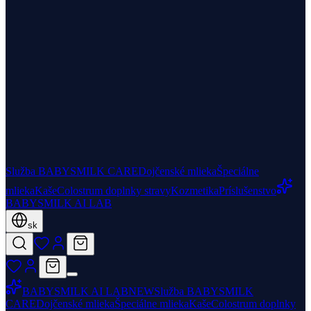
Služba BABYSMILK CARE
Dojčenské mlieka
Špeciálne
mlieka
Kaše
Colostrum doplnky stravy
Kozmetika
Príslušenstvo
BABYSMILK AI LAB
sk
BABYSMILK AI LAB
NEW
Služba BABYSMILK
CARE
Dojčenské mlieka
Špeciálne mlieka
Kaše
Colostrum doplnky