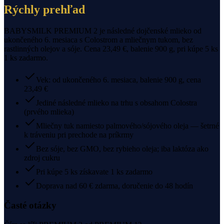
Rýchly prehľad
BABYSMILK PREMIUM 2 je následné dojčenské mlieko od
ukončeného 6. mesiaca s Colostrom a mliečnym tukom, bez
rastlinných olejov a sóje. Cena 23,49 €, balenie 900 g, pri kúpe 5 ks
1 ks zadarmo.
Vek: od ukončeného 6. mesiaca, balenie 900 g, cena
23,49 €
Jediné následné mlieko na trhu s obsahom Colostra
(prvého mlieka)
Mliečny tuk namiesto palmového/sójového oleja — šetrné
k tráveniu pri prechode na príkrmy
Bez sóje, bez GMO, bez rybieho oleja; iba laktóza ako
zdroj cukru
Pri kúpe 5 ks získavate 1 ks zadarmo
Doprava nad 60 € zdarma, doručenie do 48 hodín
Časté otázky