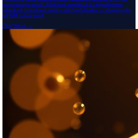
rozvoj mozgu nestačí. Kľúčom k myelinizácii a kognitívnemu
náskoku je komplexná matrica mliečnych lipidov — sfingomyelín,
MFGM a cholesterol.
Čítať článok →