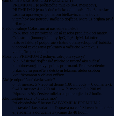
Čím sa líši PREMIUM 2 od PREMIUM 1?
PREMIUM 1 je počiatočné mlieko (0–6 mesiacov),
PREMIUM 2 je následné mlieko od ukončeného 6. mesiaca.
Líšia sa upraveným pomerom bielkovín, minerálov a
vitamínov pre potreby staršieho dojčaťa, ktoré už prijíma prvé
príkrmy.
Prečo obsahuje Colostrum aj následné mlieko?
Po 6. mesiaci prirodzene klesá zásoba protilátok od matky.
Colostrum (imunoglobulíny IgG, IgA, IgM, laktoferín,
rastové faktory) podporuje vlastnú obranyschopnosť bábätka
v období zavádzania príkrmov a väčšieho kontaktu s
vonkajším prostredím.
Môže byť PREMIUM 2 jediným zdrojom výživy?
Nie. Následné dojčenské mlieko je určené ako súčasť
kombinovanej stravy spolu s príkrmami. Pred zavedením
príkrmov sa poraďte s detským lekárom alebo osobou
kvalifikovanou v oblasti výživy.
Aké je odporúčané dávkovanie?
6.–8. mesiac: 5 × 200 ml denne (180 ml vody + 6 odmeriek).
9.–10. mesiac: 4 × 200 ml. 11.–12. mesiac: 3 × 200 ml.
Pripravte vždy čerstvé mlieko a spotrebujte do 2 hodín.
Ako funguje akcia 5+1 zadarmo?
Pri objednávke 5 kusov BABYSMILK PREMIUM 2
dostávate 1 kus zadarmo. Doprava na celé Slovensko nad 60
€ je zdarma a doručenie zvyčajne do 48 hodín.