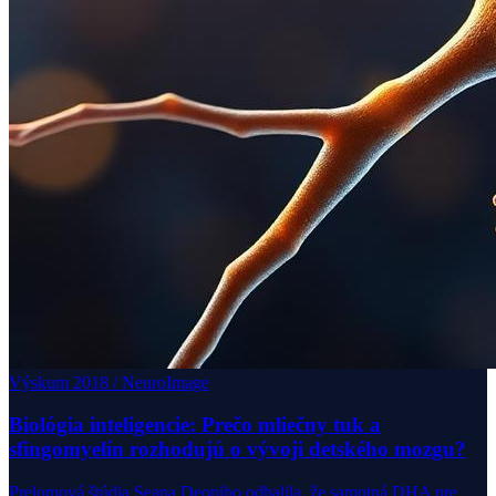
Výskum 2018 / NeuroImage
Biológia inteligencie: Prečo mliečny tuk a
sfingomyelín rozhodujú o vývoji detského mozgu?
Prelomová štúdia Seana Deoniho odhalila, že samotná DHA pre