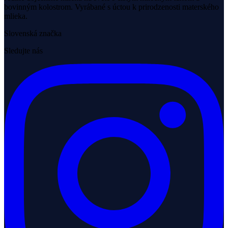
bovinným kolostrom. Vyrábané s úctou k prirodzenosti materského
mlieka.
Slovenská značka
Sledujte nás