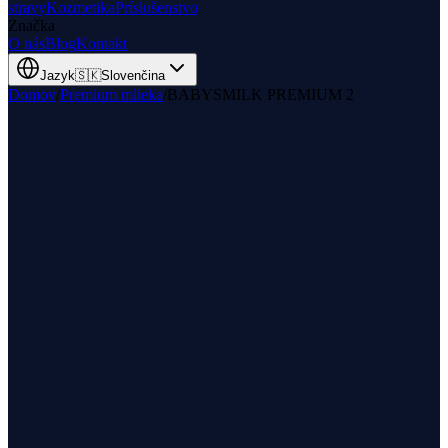
stravy
Kozmetika
Príslušenstvo
Značka
O nás
Blog
Kontakt
Jazyk
🇸🇰
Slovenčina
Domov
/
Premium mlieka
/
BABYSMILK PREMIUM 2