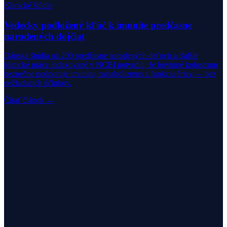
Klinické štúdie
Vedecky podložený kľúč k imunite predčasne
narodených dojčiat
Dánska štúdia na 200 predčasne narodených deťoch a ďalšie
klinické práce indexované v NCBI potvrdili, že bovinné kolostrum
bezpečne podporuje imunitu, metabolizmus a funkciu čriev — bez
nežiaducich účinkov.
Čítať článok →