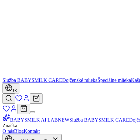
Služba BABYSMILK CARE
Dojčenské mlieka
Špeciálne mlieka
Kaš
sk
BABYSMILK AI LAB
NEW
Služba BABYSMILK CARE
Dojč
Značka
O nás
Blog
Kontakt