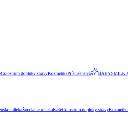
e
Colostrum doplnky stravy
Kozmetika
Príslušenstvo
BABYSMILK 
enské mlieka
Špeciálne mlieka
Kaše
Colostrum doplnky stravy
Kozmetik