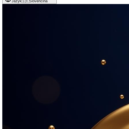
Jazyk
🇸🇰
Slovenčina