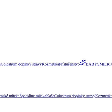
e
Colostrum doplnky stravy
Kozmetika
Príslušenstvo
BABYSMILK 
enské mlieka
Špeciálne mlieka
Kaše
Colostrum doplnky stravy
Kozmetik