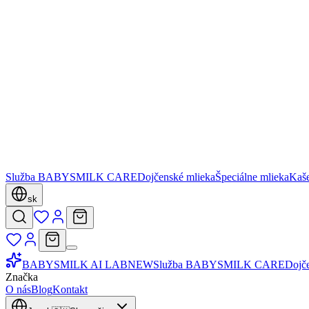
Služba BABYSMILK CARE
Dojčenské mlieka
Špeciálne mlieka
Kaš
sk
BABYSMILK AI LAB
NEW
Služba BABYSMILK CARE
Dojč
Značka
O nás
Blog
Kontakt