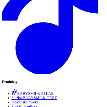
Produkty
BABYSMILK AI LAB
Služba BABYSMILK CARE
Dojčenské mlieka
Špeciálne mlieka