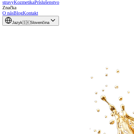
stravy
Kozmetika
Príslušenstvo
Značka
O nás
Blog
Kontakt
Jazyk
🇸🇰
Slovenčina