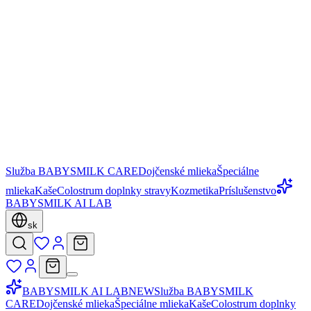
Služba BABYSMILK CARE
Dojčenské mlieka
Špeciálne
mlieka
Kaše
Colostrum doplnky stravy
Kozmetika
Príslušenstvo
BABYSMILK AI LAB
sk
BABYSMILK AI LAB
NEW
Služba BABYSMILK
CARE
Dojčenské mlieka
Špeciálne mlieka
Kaše
Colostrum doplnky