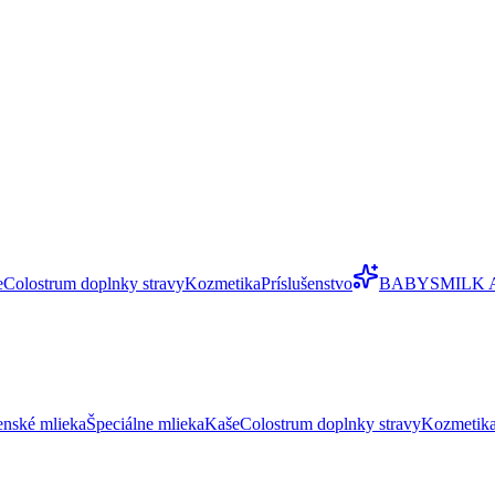
e
Colostrum doplnky stravy
Kozmetika
Príslušenstvo
BABYSMILK 
enské mlieka
Špeciálne mlieka
Kaše
Colostrum doplnky stravy
Kozmetik