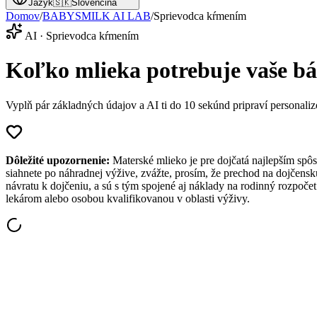
Jazyk
🇸🇰
Slovenčina
Domov
/
BABYSMILK AI LAB
/
Sprievodca kŕmením
AI · Sprievodca kŕmením
Koľko mlieka potrebuje vaše b
Vyplň pár základných údajov a AI ti do 10 sekúnd pripraví perso
Dôležité upozornenie:
Materské mlieko je pre dojčatá najlepším sp
siahnete po náhradnej výžive, zvážte, prosím, že prechod na dojčen
návratu k dojčeniu, a sú s tým spojené aj náklady na rodinný rozpo
lekárom alebo osobou kvalifikovanou v oblasti výživy.