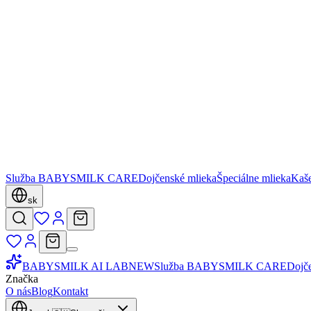
Služba BABYSMILK CARE
Dojčenské mlieka
Špeciálne mlieka
Kaš
sk
BABYSMILK AI LAB
NEW
Služba BABYSMILK CARE
Dojč
Značka
O nás
Blog
Kontakt