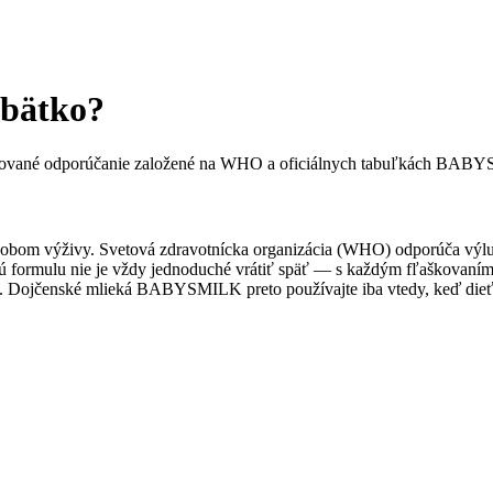
ábätko?
nalizované odporúčanie založené na WHO a oficiálnych tabuľkách BAB
ôsobom výživy. Svetová zdravotnícka organizácia (WHO) odporúča výluč
skú formulu nie je vždy jednoduché vrátiť späť — s každým fľaškovan
čet. Dojčenské mlieká BABYSMILK preto používajte iba vtedy, keď die