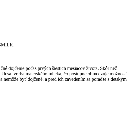
YSMILK.
né dojčenie počas prvých šiestich mesiacov života. Skôr než
ím klesá tvorba materského mlieka, čo postupne obmedzuje možnosť
ťa nemôže byť dojčené, a pred ich zavedením sa poraďte s detským