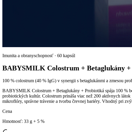
Imunita a obranyschopnosť
·
60 kapsúl
BABYSMILK Colostrum + Betaglukány + 
100 % colostrum (40 % IgG) v synergii s betaglukánmi a zmesou prob
BABYSMILK Colostrum + Betaglukány + Probiotiká spája 100 % bovin
probiotických kultúr. Colostrum prináša viac než 200 aktívnych láto
mikroflóry, správne trávenie a tvorbu črevnej bariéry. Vhodný pri zvý
Cena
Hmotnosť
:
33 g + 5 %