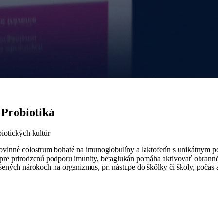
Probiotiká
iotických kultúr
né colostrum bohaté na imunoglobulíny a laktoferín s unikátnym po
k pre prirodzenú podporu imunity, betaglukán pomáha aktivovať obrann
šených nárokoch na organizmus, pri nástupe do škôlky či školy, počas a