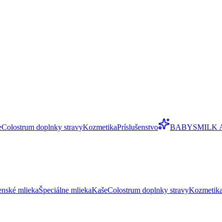
e
Colostrum doplnky stravy
Kozmetika
Príslušenstvo
BABYSMILK 
enské mlieka
Špeciálne mlieka
Kaše
Colostrum doplnky stravy
Kozmetik