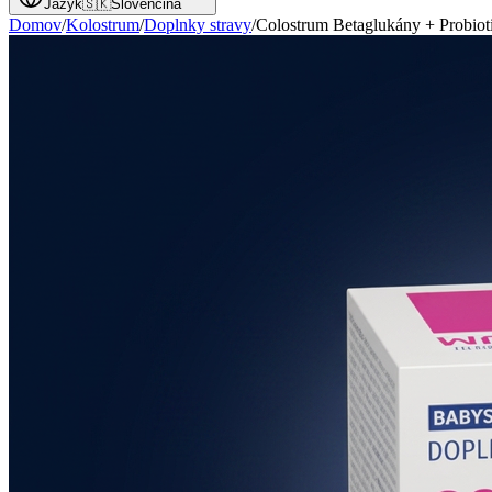
Jazyk
🇸🇰
Slovenčina
Domov
/
Kolostrum
/
Doplnky stravy
/
Colostrum Betaglukány + Probiot