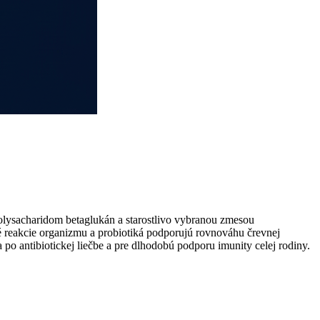
lysacharidom betaglukán a starostlivo vybranou zmesou
é reakcie organizmu a probiotiká podporujú rovnováhu črevnej
 po antibiotickej liečbe a pre dlhodobú podporu imunity celej rodiny.