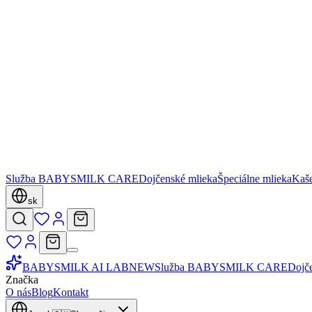
Služba BABYSMILK CARE
Dojčenské mlieka
Špeciálne mlieka
Kaš
sk
BABYSMILK AI LAB
NEW
Služba BABYSMILK CARE
Dojč
Značka
O nás
Blog
Kontakt