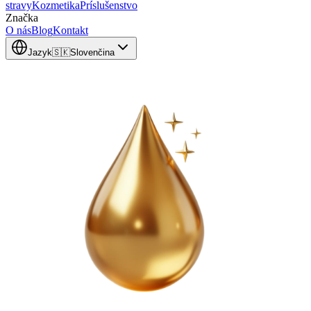
stravy
Kozmetika
Príslušenstvo
Značka
O nás
Blog
Kontakt
Jazyk
🇸🇰
Slovenčina