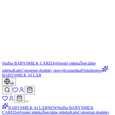
Služba BABYSMILK CARE
Dojčenské mlieka
Špeciálne
mlieka
Kaše
Colostrum doplnky stravy
Kozmetika
Príslušenstvo
BABYSMILK AI LAB
sk
BABYSMILK AI LAB
NEW
Služba BABYSMILK
CARE
Dojčenské mlieka
Špeciálne mlieka
Kaše
Colostrum doplnky