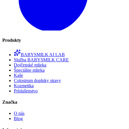
Produkty
BABYSMILK AI LAB
Služba BABYSMILK CARE
Dojčenské mlieka
Špeciálne mlieka
Kaše
Colostrum doplnky stravy
Kozmetika
Príslušenstvo
Značka
O nás
Blog