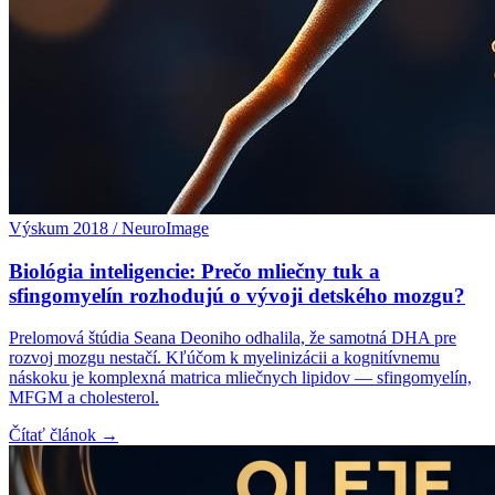
Výskum 2018 / NeuroImage
Biológia inteligencie: Prečo mliečny tuk a
sfingomyelín rozhodujú o vývoji detského mozgu?
Prelomová štúdia Seana Deoniho odhalila, že samotná DHA pre
rozvoj mozgu nestačí. Kľúčom k myelinizácii a kognitívnemu
náskoku je komplexná matrica mliečnych lipidov — sfingomyelín,
MFGM a cholesterol.
Čítať článok →