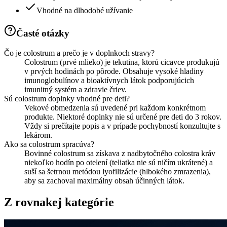
Vhodné na dlhodobé užívanie
Časté otázky
Čo je colostrum a prečo je v doplnkoch stravy?
Colostrum (prvé mlieko) je tekutina, ktorú cicavce produkujú
v prvých hodinách po pôrode. Obsahuje vysoké hladiny
imunoglobulínov a bioaktívnych látok podporujúcich
imunitný systém a zdravie čriev.
Sú colostrum doplnky vhodné pre deti?
Vekové obmedzenia sú uvedené pri každom konkrétnom
produkte. Niektoré doplnky nie sú určené pre deti do 3 rokov.
Vždy si prečítajte popis a v prípade pochybností konzultujte s
lekárom.
Ako sa colostrum spracúva?
Bovinné colostrum sa získava z nadbytočného colostra kráv
niekoľko hodín po otelení (teliatka nie sú ničím ukrátené) a
suší sa šetrnou metódou lyofilizácie (hlbokého zmrazenia),
aby sa zachoval maximálny obsah účinných látok.
Z rovnakej kategórie