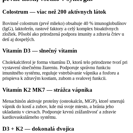
Colostrum — viac než 200 aktívnych látok
Bovinné colostrum (prvé mlieko) obsahuje 40 % imunoglobulínov
(IgG), laktoferín, rastové faktory a celý komplex bioaktívnych
zložiek. Pôsobí ako prirodzená podpora imunity a zdravia čriev u
detí aj dospelých.
Vitamín D3 — slnečný vitamín
Cholekalciferol je forma vitamínu D, ktorú telo prirodzene tvorí pri
vystavení slnečnému žiareniu. Podporuje správnu funkciu
imunitného systému, reguluje vstrebávanie vápnika a fosforu a
prispieva k zdravým kostiam, zubom a svalovej funkcii.
Vitamín K2 MK7 — strážca vápnika
Menachinón aktivuje proteíny (osteokalcín, MGP), ktoré smerujú
vápnik do kostí a zubov, kde má svoje miesto, a bránia jeho
ukladaniu v cievach. Podporuje krvnú zrážanlivosť a zdravie
kardiovaskulárneho systému.
D3 + K2 — dokonalá dvojica