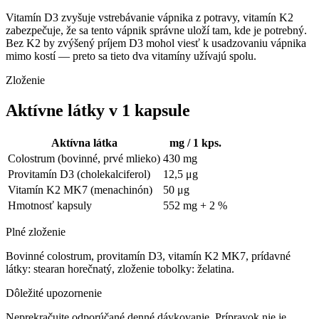
Vitamín D3 zvyšuje vstrebávanie vápnika z potravy, vitamín K2
zabezpečuje, že sa tento vápnik správne uloží tam, kde je potrebný.
Bez K2 by zvýšený príjem D3 mohol viesť k usadzovaniu vápnika
mimo kostí — preto sa tieto dva vitamíny užívajú spolu.
Zloženie
Aktívne látky v 1 kapsule
Aktívna látka
mg / 1 kps.
Colostrum (bovinné, prvé mlieko)
430 mg
Provitamín D3 (cholekalciferol)
12,5 μg
Vitamín K2 MK7 (menachinón)
50 μg
Hmotnosť kapsuly
552 mg + 2 %
Plné zloženie
Bovinné colostrum, provitamín D3, vitamín K2 MK7, prídavné
látky: stearan horečnatý, zloženie tobolky: želatina.
Dôležité upozornenie
Neprekračujte odporúčané denné dávkovanie. Prípravok nie je