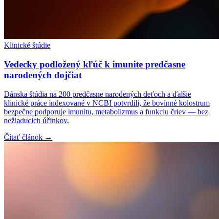
Klinické štúdie
Vedecky podložený kľúč k imunite predčasne
narodených dojčiat
Dánska štúdia na 200 predčasne narodených deťoch a ďalšie
klinické práce indexované v NCBI potvrdili, že bovinné kolostrum
bezpečne podporuje imunitu, metabolizmus a funkciu čriev — bez
nežiaducich účinkov.
Čítať článok →