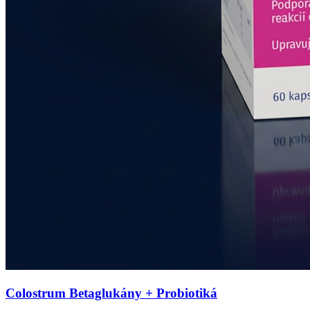
Colostrum Betaglukány + Probiotiká