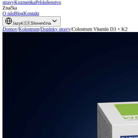
stravy
Kozmetika
Príslušenstvo
Značka
O nás
Blog
Kontakt
Jazyk
🇸🇰
Slovenčina
Domov
/
Kolostrum
/
Doplnky stravy
/
Colostrum Vitamín D3 + K2