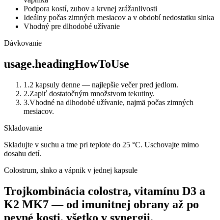
Podpora kostí, zubov a krvnej zrážanlivosti
Ideálny počas zimných mesiacov a v období nedostatku slnka
Vhodný pre dlhodobé užívanie
Dávkovanie
usage.headingHowToUse
1
.
2 kapsuly denne — najlepšie večer pred jedlom.
2
.
Zapiť dostatočným množstvom tekutiny.
3
.
Vhodné na dlhodobé užívanie, najmä počas zimných
mesiacov.
Skladovanie
Skladujte v suchu a tme pri teplote do 25 °C. Uschovajte mimo
dosahu detí.
Colostrum, slnko a vápnik v jednej kapsule
Trojkombinácia colostra, vitamínu D3 a
K2 MK7 — od imunitnej obrany až po
pevné kosti, všetko v synergii.