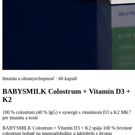
Imunita a obranyschopnosť
·
60 kapsúl
BABYSMILK Colostrum + Vitamín D3 +
K2
100 % colostrum (40 % IgG) v synergii s vitamínom D3 a K2 MK7
pre imunitu a kosti
BABYSMILK Colostrum + Vitamín D3 + K2 spája 100 % bovinné
colostrum bohaté na imunoglobulíny a laktoferín s dvoma