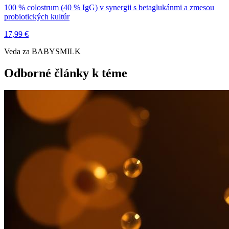
100 % colostrum (40 % IgG) v synergii s betaglukánmi a zmesou
probiotických kultúr
17,99 €
Veda za BABYSMILK
Odborné články k téme