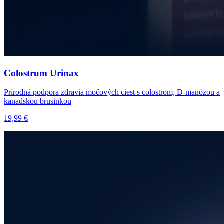
Colostrum Urinax
Prírodná podpora zdravia močových ciest s colostrom, D-manózou a
kanadskou brusinkou
19,99 €