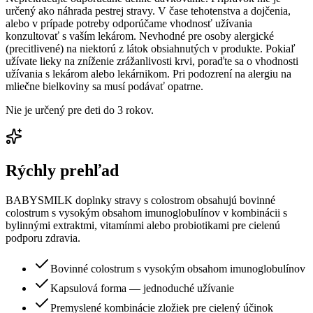
určený ako náhrada pestrej stravy. V čase tehotenstva a dojčenia,
alebo v prípade potreby odporúčame vhodnosť užívania
konzultovať s vaším lekárom. Nevhodné pre osoby alergické
(precitlivené) na niektorú z látok obsiahnutých v produkte. Pokiaľ
užívate lieky na zníženie zrážanlivosti krvi, poraďte sa o vhodnosti
užívania s lekárom alebo lekárnikom. Pri podozrení na alergiu na
mliečne bielkoviny sa musí podávať opatrne.
Nie je určený pre deti do 3 rokov.
Rýchly prehľad
BABYSMILK doplnky stravy s colostrom obsahujú bovinné
colostrum s vysokým obsahom imunoglobulínov v kombinácii s
bylinnými extraktmi, vitamínmi alebo probiotikami pre cielenú
podporu zdravia.
Bovinné colostrum s vysokým obsahom imunoglobulínov
Kapsulová forma — jednoduché užívanie
Premyslené kombinácie zložiek pre cielený účinok