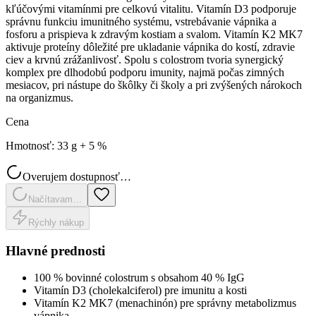
kľúčovými vitamínmi pre celkovú vitalitu. Vitamín D3 podporuje
správnu funkciu imunitného systému, vstrebávanie vápnika a
fosforu a prispieva k zdravým kostiam a svalom. Vitamín K2 MK7
aktivuje proteíny dôležité pre ukladanie vápnika do kostí, zdravie
ciev a krvnú zrážanlivosť. Spolu s colostrom tvoria synergický
komplex pre dlhodobú podporu imunity, najmä počas zimných
mesiacov, pri nástupe do škôlky či školy a pri zvýšených nárokoch
na organizmus.
Cena
Hmotnosť
:
33 g + 5 %
Overujem dostupnosť…
Načítavam…
Rýchly nákup
Hlavné prednosti
100 % bovinné colostrum s obsahom 40 % IgG
Vitamín D3 (cholekalciferol) pre imunitu a kosti
Vitamín K2 MK7 (menachinón) pre správny metabolizmus
vápnika