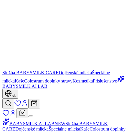
Služba BABYSMILK CARE
Dojčenské mlieka
Špeciálne
mlieka
Kaše
Colostrum doplnky stravy
Kozmetika
Príslušenstvo
BABYSMILK AI LAB
sk
BABYSMILK AI LAB
NEW
Služba BABYSMILK
CARE
Dojčenské mlieka
Špeciálne mlieka
Kaše
Colostrum doplnky