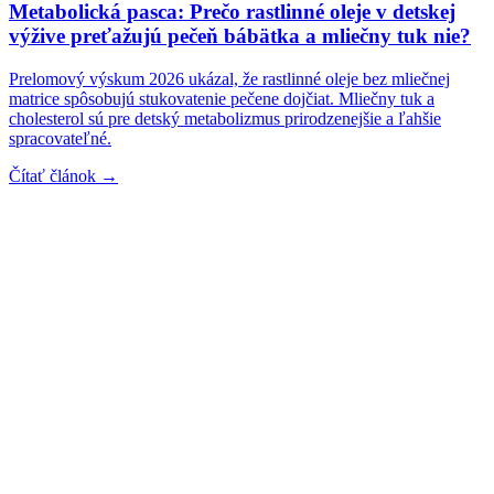
Metabolická pasca: Prečo rastlinné oleje v detskej
výžive preťažujú pečeň bábätka a mliečny tuk nie?
Prelomový výskum 2026 ukázal, že rastlinné oleje bez mliečnej
matrice spôsobujú stukovatenie pečene dojčiat. Mliečny tuk a
cholesterol sú pre detský metabolizmus prirodzenejšie a ľahšie
spracovateľné.
Čítať článok →