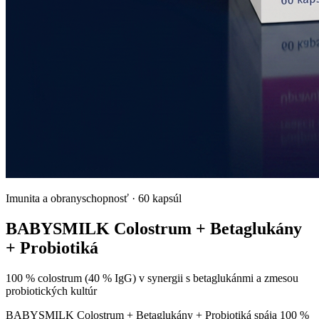
Imunita a obranyschopnosť
·
60 kapsúl
BABYSMILK Colostrum + Betaglukány
+ Probiotiká
100 % colostrum (40 % IgG) v synergii s betaglukánmi a zmesou
probiotických kultúr
BABYSMILK Colostrum + Betaglukány + Probiotiká spája 100 %