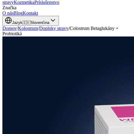
stravy
Kozmetika
Príslušenstvo
Značka
O nás
Blog
Kontakt
Jazyk
🇸🇰
Slovenčina
Domov
/
Kolostrum
/
Doplnky stravy
/
Colostrum Betaglukány +
Probiotiká