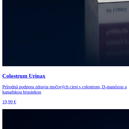
Colostrum Urinax
Prírodná podpora zdravia močových ciest s colostrom, D-manózou a
kanadskou brusinkou
19,99 €