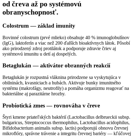
od čreva až po systémovú
obranyschopnosť.
Colostrum — základ imunity
Bovinné colostrum (prvé mlieko) obsahuje 40 % imunoglobulínov
(IgG), laktoferín a viac než 200 ďalších bioaktívnych látok. Pôsobí
ako prirodzený zdroj protilátok a podporuje zdravie čriev aj
systémovú imunitu u detí aj dospelých.
Betaglukán — aktivátor obranných reakcií
Betaglukán je rozpustná vláknina prirodzene sa vyskytujúca v
obilninách, kvasniciach a hubách. Aktivuje bunky imunitného
systému (makrofágy, neutrofily) a pomáha organizmu reagovať na
bakteriálne aj parazitárne hrozby.
Probiotická zmes — rovnováha v čreve
Štyri kmene priateľských baktérií (Lactobacillus delbrueckii subsp.
bulgaricus, Streptococcus thermophilus, Lactobacillus acidophilus,
Bifidobacterium animalis subsp. lactis) podporujú obnovu črevnej
mikroflóry, správne trávenie a integritu črevnej bariéry — kľúčovej