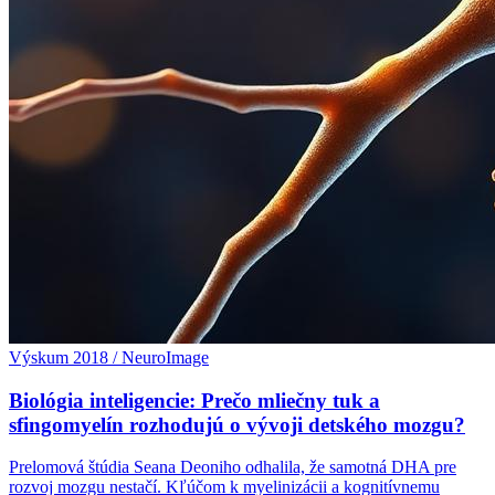
Výskum 2018 / NeuroImage
Biológia inteligencie: Prečo mliečny tuk a
sfingomyelín rozhodujú o vývoji detského mozgu?
Prelomová štúdia Seana Deoniho odhalila, že samotná DHA pre
rozvoj mozgu nestačí. Kľúčom k myelinizácii a kognitívnemu