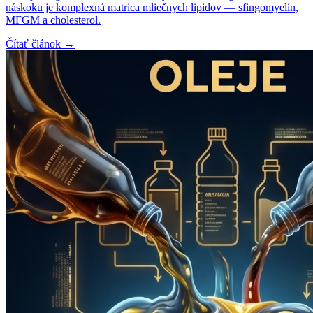
náskoku je komplexná matrica mliečnych lipidov — sfingomyelín,
MFGM a cholesterol.
Čítať článok →