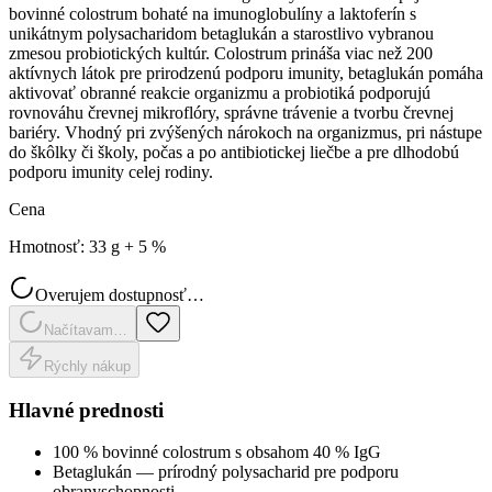
bovinné colostrum bohaté na imunoglobulíny a laktoferín s
unikátnym polysacharidom betaglukán a starostlivo vybranou
zmesou probiotických kultúr. Colostrum prináša viac než 200
aktívnych látok pre prirodzenú podporu imunity, betaglukán pomáha
aktivovať obranné reakcie organizmu a probiotiká podporujú
rovnováhu črevnej mikroflóry, správne trávenie a tvorbu črevnej
bariéry. Vhodný pri zvýšených nárokoch na organizmus, pri nástupe
do škôlky či školy, počas a po antibiotickej liečbe a pre dlhodobú
podporu imunity celej rodiny.
Cena
Hmotnosť
:
33 g + 5 %
Overujem dostupnosť…
Načítavam…
Rýchly nákup
Hlavné prednosti
100 % bovinné colostrum s obsahom 40 % IgG
Betaglukán — prírodný polysacharid pre podporu
obranyschopnosti