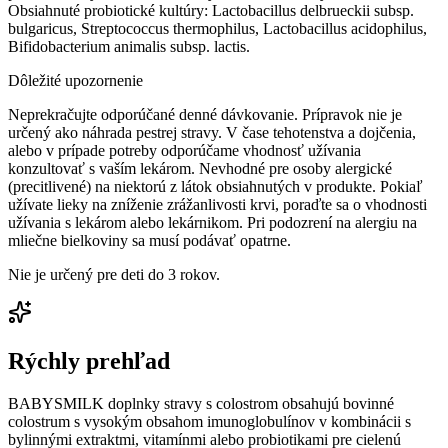
Obsiahnuté probiotické kultúry: Lactobacillus delbrueckii subsp.
bulgaricus, Streptococcus thermophilus, Lactobacillus acidophilus,
Bifidobacterium animalis subsp. lactis.
Dôležité upozornenie
Neprekračujte odporúčané denné dávkovanie. Prípravok nie je
určený ako náhrada pestrej stravy. V čase tehotenstva a dojčenia,
alebo v prípade potreby odporúčame vhodnosť užívania
konzultovať s vaším lekárom. Nevhodné pre osoby alergické
(precitlivené) na niektorú z látok obsiahnutých v produkte. Pokiaľ
užívate lieky na zníženie zrážanlivosti krvi, poraďte sa o vhodnosti
užívania s lekárom alebo lekárnikom. Pri podozrení na alergiu na
mliečne bielkoviny sa musí podávať opatrne.
Nie je určený pre deti do 3 rokov.
Rýchly prehľad
BABYSMILK doplnky stravy s colostrom obsahujú bovinné
colostrum s vysokým obsahom imunoglobulínov v kombinácii s
bylinnými extraktmi, vitamínmi alebo probiotikami pre cielenú