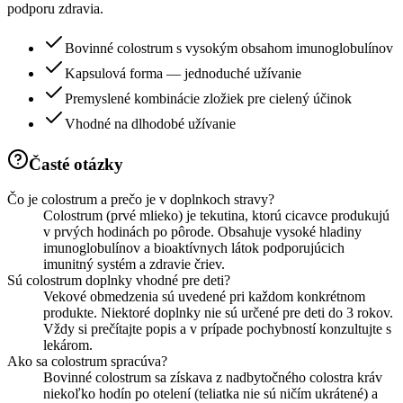
podporu zdravia.
Bovinné colostrum s vysokým obsahom imunoglobulínov
Kapsulová forma — jednoduché užívanie
Premyslené kombinácie zložiek pre cielený účinok
Vhodné na dlhodobé užívanie
Časté otázky
Čo je colostrum a prečo je v doplnkoch stravy?
Colostrum (prvé mlieko) je tekutina, ktorú cicavce produkujú
v prvých hodinách po pôrode. Obsahuje vysoké hladiny
imunoglobulínov a bioaktívnych látok podporujúcich
imunitný systém a zdravie čriev.
Sú colostrum doplnky vhodné pre deti?
Vekové obmedzenia sú uvedené pri každom konkrétnom
produkte. Niektoré doplnky nie sú určené pre deti do 3 rokov.
Vždy si prečítajte popis a v prípade pochybností konzultujte s
lekárom.
Ako sa colostrum spracúva?
Bovinné colostrum sa získava z nadbytočného colostra kráv
niekoľko hodín po otelení (teliatka nie sú ničím ukrátené) a