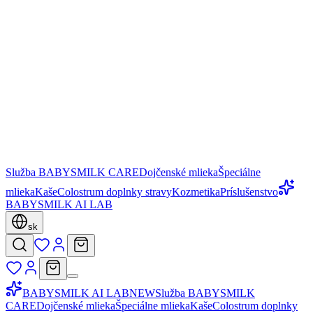
Služba BABYSMILK CARE
Dojčenské mlieka
Špeciálne
mlieka
Kaše
Colostrum doplnky stravy
Kozmetika
Príslušenstvo
BABYSMILK AI LAB
sk
BABYSMILK AI LAB
NEW
Služba BABYSMILK
CARE
Dojčenské mlieka
Špeciálne mlieka
Kaše
Colostrum doplnky