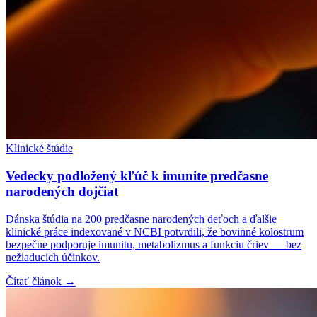
Klinické štúdie
Vedecky podložený kľúč k imunite predčasne
narodených dojčiat
Dánska štúdia na 200 predčasne narodených deťoch a ďalšie
klinické práce indexované v NCBI potvrdili, že bovinné kolostrum
bezpečne podporuje imunitu, metabolizmus a funkciu čriev — bez
nežiaducich účinkov.
Čítať článok →