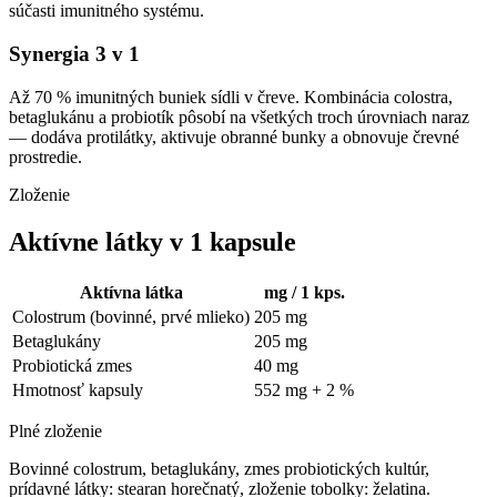
súčasti imunitného systému.
Synergia 3 v 1
Až 70 % imunitných buniek sídli v čreve. Kombinácia colostra,
betaglukánu a probiotík pôsobí na všetkých troch úrovniach naraz
— dodáva protilátky, aktivuje obranné bunky a obnovuje črevné
prostredie.
Zloženie
Aktívne látky v 1 kapsule
Aktívna látka
mg / 1 kps.
Colostrum (bovinné, prvé mlieko)
205 mg
Betaglukány
205 mg
Probiotická zmes
40 mg
Hmotnosť kapsuly
552 mg + 2 %
Plné zloženie
Bovinné colostrum, betaglukány, zmes probiotických kultúr,
prídavné látky: stearan horečnatý, zloženie tobolky: želatina.