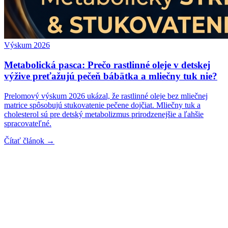
Výskum 2026
Metabolická pasca: Prečo rastlinné oleje v detskej
výžive preťažujú pečeň bábätka a mliečny tuk nie?
Prelomový výskum 2026 ukázal, že rastlinné oleje bez mliečnej
matrice spôsobujú stukovatenie pečene dojčiat. Mliečny tuk a
cholesterol sú pre detský metabolizmus prirodzenejšie a ľahšie
spracovateľné.
Čítať článok →