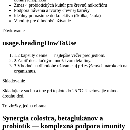
Zmes 4 probiotických kultúr pre črevnú mikroflóru
Podpora trávenia a tvorby črevnej bariéry
Ideálny pri nástupe do kolektívu (škôlka, škola)
Vhodný pre dlhodobé užívanie
Dávkovanie
usage.headingHowToUse
1
.
2 kapsuly denne — najlepšie večer pred jedlom.
2
.
Zapiť dostatočným množstvom tekutiny.
3
.
Vhodné na dlhodobé užívanie aj pri zvýšených nárokoch na
organizmus.
Skladovanie
Skladujte v suchu a tme pri teplote do 25 °C. Uschovajte mimo
dosahu detí.
Tri zložky, jedna obrana
Synergia colostra, betaglukánov a
probiotík — komplexná podpora imunity