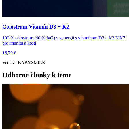
Colostrum Vitamín D3 + K2
100 % colostrum (40 % IgG) v synergii s vitamínom D3 a K2 MK7
pre imunitu a kosti
16,79 €
Veda za BABYSMILK
Odborné články k téme