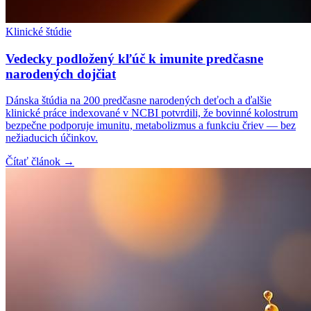
Klinické štúdie
Vedecky podložený kľúč k imunite predčasne
narodených dojčiat
Dánska štúdia na 200 predčasne narodených deťoch a ďalšie
klinické práce indexované v NCBI potvrdili, že bovinné kolostrum
bezpečne podporuje imunitu, metabolizmus a funkciu čriev — bez
nežiaducich účinkov.
Čítať článok →