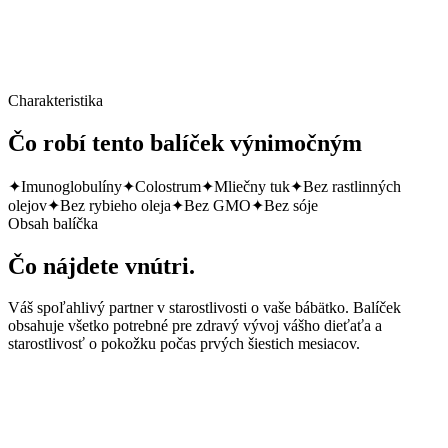
Cena za balíček
Charakteristika
Čo robí tento balíček výnimočným
✦
Imunoglobulíny
✦
Colostrum
✦
Mliečny tuk
✦
Bez rastlinných
olejov
✦
Bez rybieho oleja
✦
Bez GMO
✦
Bez sóje
Obsah balíčka
Čo nájdete vnútri.
Váš spoľahlivý partner v starostlivosti o vaše bábätko. Balíček
obsahuje všetko potrebné pre zdravý vývoj vášho dieťaťa a
starostlivosť o pokožku počas prvých šiestich mesiacov.