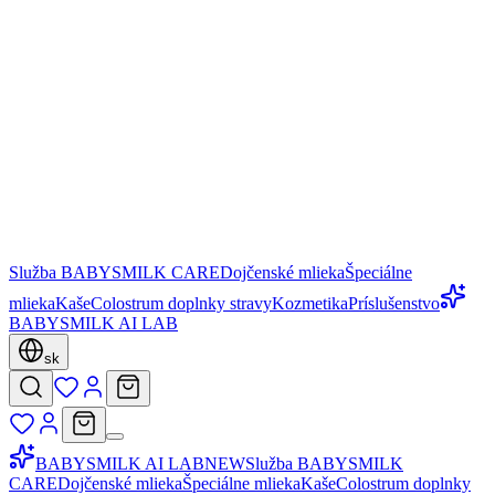
Služba BABYSMILK CARE
Dojčenské mlieka
Špeciálne
mlieka
Kaše
Colostrum doplnky stravy
Kozmetika
Príslušenstvo
BABYSMILK AI LAB
sk
BABYSMILK AI LAB
NEW
Služba BABYSMILK
CARE
Dojčenské mlieka
Špeciálne mlieka
Kaše
Colostrum doplnky