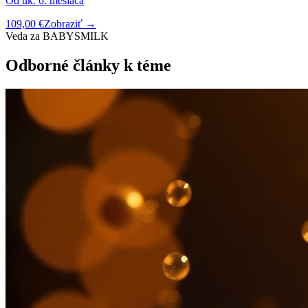
Od uk. 6. mesiaca
109,00 €
Zobraziť →
Veda za BABYSMILK
Odborné články k téme