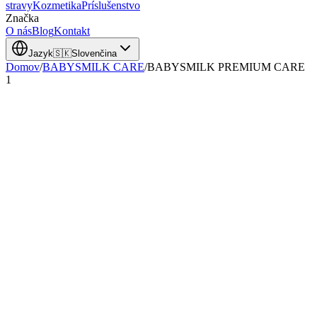
stravy
Kozmetika
Príslušenstvo
Značka
O nás
Blog
Kontakt
Jazyk
🇸🇰
Slovenčina
Domov
/
BABYSMILK CARE
/
BABYSMILK PREMIUM CARE
1