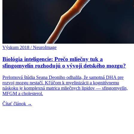
Výskum 2018 / NeuroImage
Biológia inteligencie: Prečo mliečny tuk a
sfingomyelín rozhodujú o vývoji detského mozgu?
Prelomová štúdia Seana Deoniho odhalila, že samotná DHA pre
rozvoj mozgu nestačí. Kľúčom k myelinizácii a kognitívnemu
náskoku je komplexná matrica mliečnych lipidov — sfingomyelín,
MFGM a cholesterol.
Čítať článok →