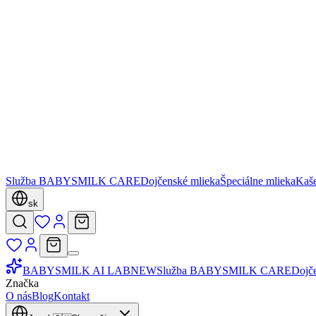
Služba BABYSMILK CARE
Dojčenské mlieka
Špeciálne mlieka
Kaš
sk
BABYSMILK AI LAB
NEW
Služba BABYSMILK CARE
Dojč
Značka
O nás
Blog
Kontakt