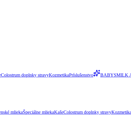
e
Colostrum doplnky stravy
Kozmetika
Príslušenstvo
BABYSMILK 
enské mlieka
Špeciálne mlieka
Kaše
Colostrum doplnky stravy
Kozmetik