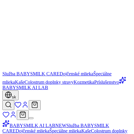
Služba BABYSMILK CARE
Dojčenské mlieka
Špeciálne
mlieka
Kaše
Colostrum doplnky stravy
Kozmetika
Príslušenstvo
BABYSMILK AI LAB
sk
BABYSMILK AI LAB
NEW
Služba BABYSMILK
CARE
Dojčenské mlieka
Špeciálne mlieka
Kaše
Colostrum doplnky