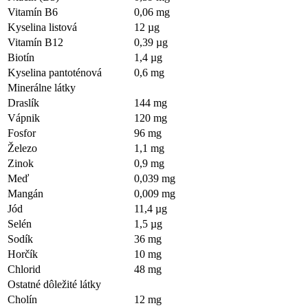
Vitamín B6
0,06 mg
Kyselina listová
12 µg
Vitamín B12
0,39 µg
Biotín
1,4 µg
Kyselina pantoténová
0,6 mg
Minerálne látky
Draslík
144 mg
Vápnik
120 mg
Fosfor
96 mg
Železo
1,1 mg
Zinok
0,9 mg
Meď
0,039 mg
Mangán
0,009 mg
Jód
11,4 µg
Selén
1,5 µg
Sodík
36 mg
Horčík
10 mg
Chlorid
48 mg
Ostatné dôležité látky
Cholín
12 mg