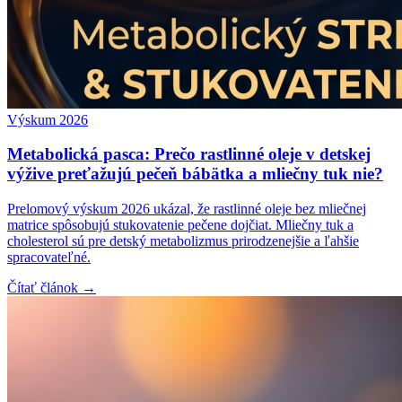
Výskum 2026
Metabolická pasca: Prečo rastlinné oleje v detskej
výžive preťažujú pečeň bábätka a mliečny tuk nie?
Prelomový výskum 2026 ukázal, že rastlinné oleje bez mliečnej
matrice spôsobujú stukovatenie pečene dojčiat. Mliečny tuk a
cholesterol sú pre detský metabolizmus prirodzenejšie a ľahšie
spracovateľné.
Čítať článok →