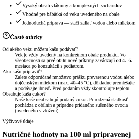
Vysoký obsah vlákniny a komplexných sacharidov
Vhodné pre bábätká od veku uvedeného na obale
Jednoduchá príprava — stačí zaliať vodou alebo mliekom
Časté otázky
Od akého veku môžem kašu podávať?
Vek je vždy uvedený na konkrétnom obale produktu. Vo
všeobecnosti sa prvé obilninové príkrmy zavádzajú od 4.–6.
mesiaca po konzultácii s pediatrom.
Ako kašu pripraviť?
Zalete odporúčané množstvo prášku prevarenou vodou alebo
dojčenským mliekom (max. 40–45 °C), dôkladne premiešajte
a podávajte ihneď. Pred podaním vždy skontrolujte teplotu.
Obsahuje kaša cukor?
Naše kaše neobsahujú pridaný cukor. Prirodzená sladkosť
pochádza z obilnín a prípadne pridaného sušeného ovocia
(uvedeného v zložení).
Výživové údaje
Nutričné hodnoty na 100 ml pripravenej