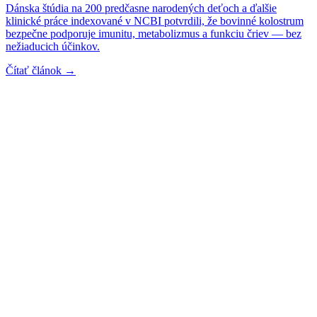
Dánska štúdia na 200 predčasne narodených deťoch a ďalšie
klinické práce indexované v NCBI potvrdili, že bovinné kolostrum
bezpečne podporuje imunitu, metabolizmus a funkciu čriev — bez
nežiaducich účinkov.
Čítať článok →