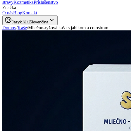
stravy
Kozmetika
Príslušenstvo
Značka
O nás
Blog
Kontakt
Jazyk
🇸🇰
Slovenčina
Domov
/
Kaše
/
Mliečno-ryžová kaša s jablkom a colostrom