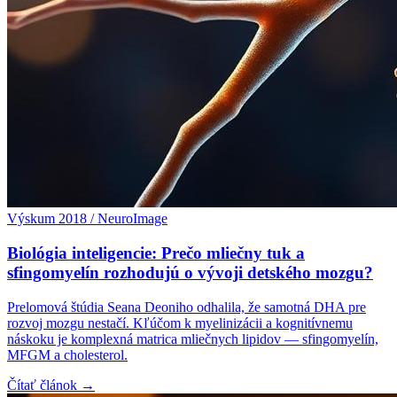
Výskum 2018 / NeuroImage
Biológia inteligencie: Prečo mliečny tuk a
sfingomyelín rozhodujú o vývoji detského mozgu?
Prelomová štúdia Seana Deoniho odhalila, že samotná DHA pre
rozvoj mozgu nestačí. Kľúčom k myelinizácii a kognitívnemu
náskoku je komplexná matrica mliečnych lipidov — sfingomyelín,
MFGM a cholesterol.
Čítať článok →