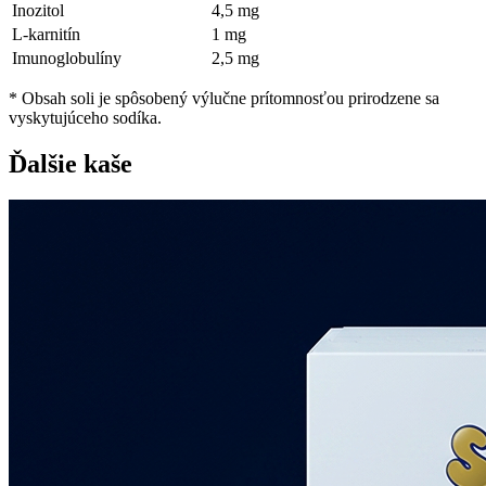
Inozitol
4,5 mg
L-karnitín
1 mg
Imunoglobulíny
2,5 mg
* Obsah soli je spôsobený výlučne prítomnosťou prirodzene sa
vyskytujúceho sodíka.
Ďalšie kaše