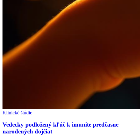
Klinické štúdie
Vedecky podložený kľúč k imunite predčasne
narodených dojčiat