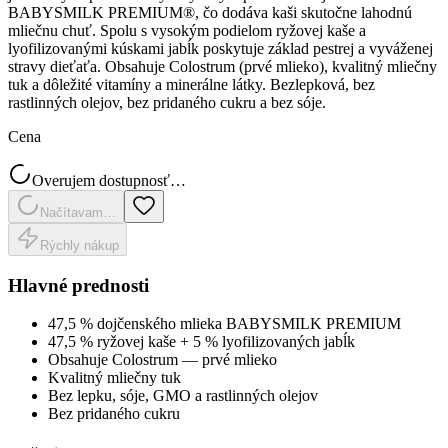
BABYSMILK PREMIUM®, čo dodáva kaši skutočne lahodnú
mliečnu chuť. Spolu s vysokým podielom ryžovej kaše a
lyofilizovanými kúskami jabĺk poskytuje základ pestrej a vyváženej
stravy dieťaťa. Obsahuje Colostrum (prvé mlieko), kvalitný mliečny
tuk a dôležité vitamíny a minerálne látky. Bezlepková, bez
rastlinných olejov, bez pridaného cukru a bez sóje.
Cena
Overujem dostupnosť…
Načítavam…
Rýchly nákup
Hlavné prednosti
47,5 % dojčenského mlieka BABYSMILK PREMIUM
47,5 % ryžovej kaše + 5 % lyofilizovaných jabĺk
Obsahuje Colostrum — prvé mlieko
Kvalitný mliečny tuk
Bez lepku, sóje, GMO a rastlinných olejov
Bez pridaného cukru