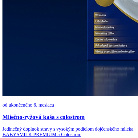
od ukončeného 6. mesiaca
Mliečno-ryžová kaša s colostrom
Jedinečný doplnok stravy s vysokým podielom dojčenského mlieka
BABYSMILK PREMIUM a Colostrom