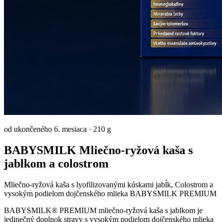
od ukončeného 6. mesiaca
·
210 g
BABYSMILK Mliečno-ryžová kaša s
jablkom a colostrom
Mliečno-ryžová kaša s lyofilizovanými kúskami jabĺk, Colostrom a
vysokým podielom dojčenského mlieka BABYSMILK PREMIUM
BABYSMILK® PREMIUM mliečno-ryžová kaša s jablkom je
jedinečný doplnok stravy s vysokým podielom dojčenského mlieka