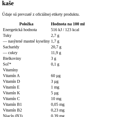
kaše
Údaje sú prevzaté z oficiálnej etikety produktu.
Položka
Hodnota na 100 ml
Energetická hodnota
516 kJ / 123 kcal
Tuky
2,7 g
—
nasýtené mastné kyseliny
1,7 g
Sacharidy
20,7 g
—
cukry
11,9 g
Bielkoviny
3 g
Soľ*
0,1 g
Vitamíny
Vitamín A
60 µg
Vitamín D
3 µg
Vitamín E
1 mg
Vitamín K
5 µg
Vitamín C
10 mg
Vitamín B1
0,05 mg
Vitamín B2
0,23 mg
Niacín (B3)
0,39 mg