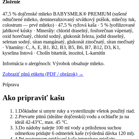
Zloženie
47,5 % dojčenské mlieko BABYSMILK® PREMIUM (sušené
odtučnené mlieko, demineralizovaný srvátkový prášok, mliečny tuk,
colostrum — prvé mlieko) · 47,5 % ryžová kaša · 5 % lyofilizované
jablkové kúsky · Minerály: chlorid draselný, fosforečnan vápenatý,
oxid horečnatý, chlorid sodný, glukonát železa, jodid draselný,
selenan sodný, síran mangánatý, glukonát zinočnatý, síran meďnatý
· Vitamíny: C, A, E, B1, B2, B3, B5, B6, B7, B12, D3, K1,
kyselina listová · Cholín bitartrát, inozitol, L-karnitín
Informácia o alergénoch:
Výrobok obsahuje mlieko.
Zobraziť plnú etiketu (PDF / obrázok) →
Príprava
Ako pripraviť kašu
1
.
Dôkladne si umyte ruky a vysterilizujte všetok použitý riad.
2
.
Prevarte pitnú (ideálne dojčenskú) vodu a ochlaďte ju na
ideál 42-43°C, max. 45 °C.
3
.
Do nádoby nalejte 100 ml vody a priloženou suchou
odmerkou pridajte 6 odmeriek kaše (výsledná dávka 120 ml).
4
.
Pri postupnom pridávaní kaše intenzívne miešajte.