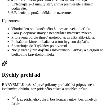
5
.
Nechajte 2–3 minúty stáť, znova premiešajte a ihneď
podávajte.
6
.
Balenie po použití dôkladne uzatvorte.
Upozornenie
Vhodné len od ukončeného 6. mesiaca veku dieťaťa.
Kaša je doplnok stravy a nenahrádza materské mlieko.
Pripravenú porciu ihneď spotrebujte, zvyšky zlikvidujte.
Po každom kŕmení dbajte na ústnu hygienu dojčaťa.
Spotrebujte do 3 týždňov po otvorení.
Nie je určený pre dojčatá s intoleranciou laktózy a alergiou na
bielkovinu kravského mlieka.
Rýchly prehľad
BABYSMILK kaše sú prvé príkrmy pre bábätká pripravené z
kvalitných obilnín, bez pridaného cukru a umelých prísad.
Bez pridaného cukru, bez konzervantov, bez umelých
farbív