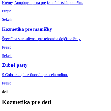
Krémy, šampóny a pena pre jemnú detskú pokožku.
Prejsť →
Sekcia
Kozmetika pre mamičky
Špeciálna starostlivosť pre tehotné a dojčiace ženy.
Prejsť →
Sekcia
Zubné pasty
S Colostrom, bez fluoridu pre celú rodinu.
Prejsť →
deti
Kozmetika pre deti