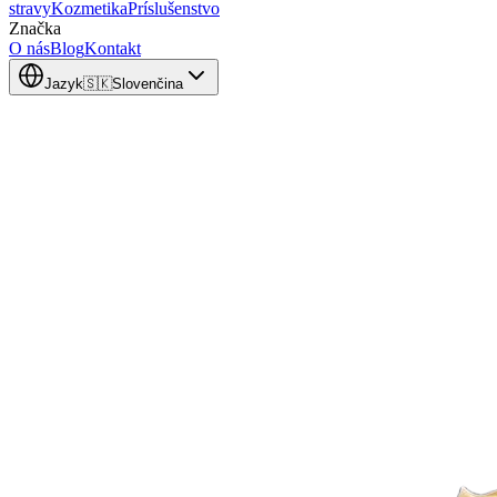
stravy
Kozmetika
Príslušenstvo
Značka
O nás
Blog
Kontakt
Jazyk
🇸🇰
Slovenčina