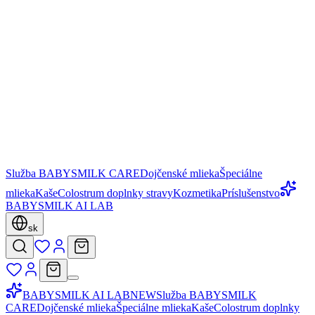
Služba BABYSMILK CARE
Dojčenské mlieka
Špeciálne
mlieka
Kaše
Colostrum doplnky stravy
Kozmetika
Príslušenstvo
BABYSMILK AI LAB
sk
BABYSMILK AI LAB
NEW
Služba BABYSMILK
CARE
Dojčenské mlieka
Špeciálne mlieka
Kaše
Colostrum doplnky