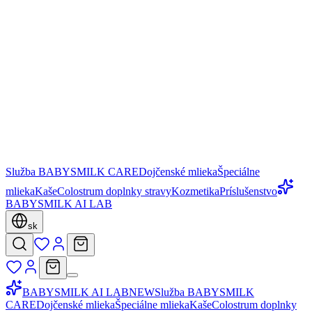
Služba BABYSMILK CARE
Dojčenské mlieka
Špeciálne
mlieka
Kaše
Colostrum doplnky stravy
Kozmetika
Príslušenstvo
BABYSMILK AI LAB
sk
BABYSMILK AI LAB
NEW
Služba BABYSMILK
CARE
Dojčenské mlieka
Špeciálne mlieka
Kaše
Colostrum doplnky