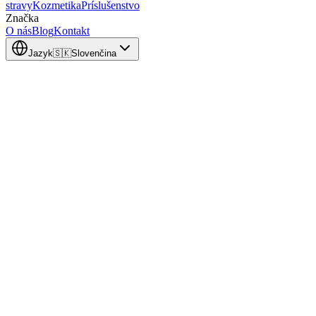
stravy
Kozmetika
Príslušenstvo
Značka
O nás
Blog
Kontakt
Jazyk
🇸🇰
Slovenčina