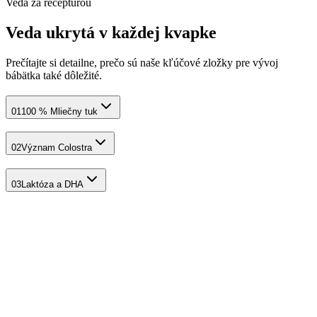
Veda za receptúrou
Veda ukrytá v každej kvapke
Prečítajte si detailne, prečo sú naše kľúčové zložky pre vývoj
bábätka také dôležité.
01
100 % Mliečny tuk
02
Význam Colostra
03
Laktóza a DHA