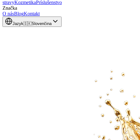
stravy
Kozmetika
Príslušenstvo
Značka
O nás
Blog
Kontakt
Jazyk
🇸🇰
Slovenčina