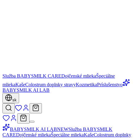
Služba BABYSMILK CARE
Dojčenské mlieka
Špeciálne
mlieka
Kaše
Colostrum doplnky stravy
Kozmetika
Príslušenstvo
BABYSMILK AI LAB
sk
BABYSMILK AI LAB
NEW
Služba BABYSMILK
CARE
Dojčenské mlieka
Špeciálne mlieka
Kaše
Colostrum doplnky