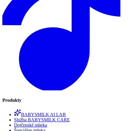
Produkty
BABYSMILK AI LAB
Služba BABYSMILK CARE
Dojčenské mlieka
Špeciálne mlieka