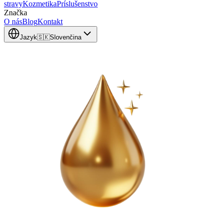
stravy
Kozmetika
Príslušenstvo
Značka
O nás
Blog
Kontakt
Jazyk
🇸🇰
Slovenčina