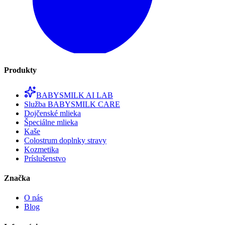
Produkty
BABYSMILK AI LAB
Služba BABYSMILK CARE
Dojčenské mlieka
Špeciálne mlieka
Kaše
Colostrum doplnky stravy
Kozmetika
Príslušenstvo
Značka
O nás
Blog