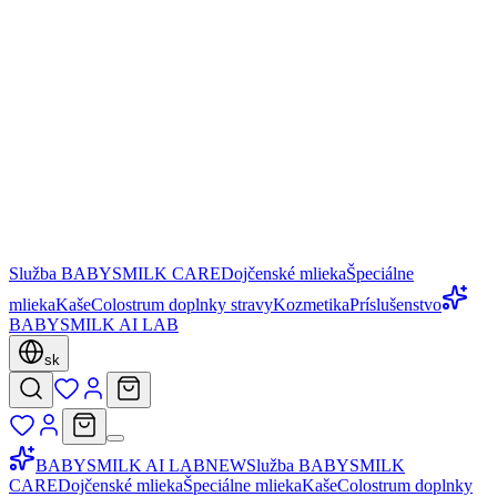
Služba BABYSMILK CARE
Dojčenské mlieka
Špeciálne
mlieka
Kaše
Colostrum doplnky stravy
Kozmetika
Príslušenstvo
BABYSMILK AI LAB
sk
BABYSMILK AI LAB
NEW
Služba BABYSMILK
CARE
Dojčenské mlieka
Špeciálne mlieka
Kaše
Colostrum doplnky