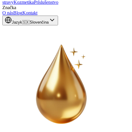
stravy
Kozmetika
Príslušenstvo
Značka
O nás
Blog
Kontakt
Jazyk
🇸🇰
Slovenčina