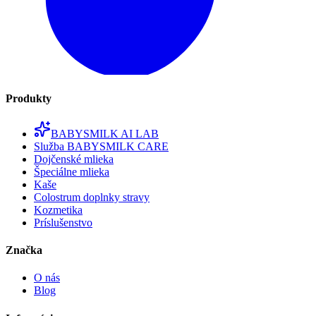
Produkty
BABYSMILK AI LAB
Služba BABYSMILK CARE
Dojčenské mlieka
Špeciálne mlieka
Kaše
Colostrum doplnky stravy
Kozmetika
Príslušenstvo
Značka
O nás
Blog