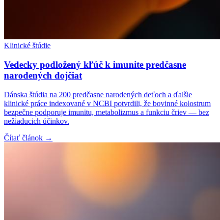
Klinické štúdie
Vedecky podložený kľúč k imunite predčasne
narodených dojčiat
Dánska štúdia na 200 predčasne narodených deťoch a ďalšie
klinické práce indexované v NCBI potvrdili, že bovinné kolostrum
bezpečne podporuje imunitu, metabolizmus a funkciu čriev — bez
nežiaducich účinkov.
Čítať článok →