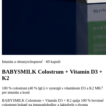
Imunita a obranyschopnosť
·
60 kapsúl
BABYSMILK Colostrum + Vitamín D3 +
K2
100 % colostrum (40 % IgG) v synergii s vitamínom D3 a K2 MK7
pre imunitu a kosti
BABYSMILK Colostrum + Vitamín D3 + K2 spája 100 % bovinné
colostrum bohaté na imunoglobulíny a laktoferín s dvoma