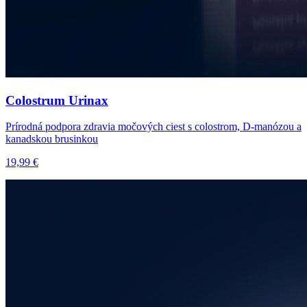
Colostrum Urinax
Prírodná podpora zdravia močových ciest s colostrom, D-manózou a
kanadskou brusinkou
19,99 €