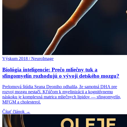
Výskum 2018 / NeuroImage
Biológia inteligencie: Prečo mliečny tuk a
sfingomyelín rozhodujú o vývoji detského mozgu?
Prelomová štúdia Seana Deoniho odhalila, že samotná DHA pre
rozvoj mozgu nestačí. Kľúčom k myelinizácii a kognitívnemu
náskoku je komplexná matrica mliečnych lipidov — sfingomyelín,
MFGM a cholesterol.
Čítať článok →