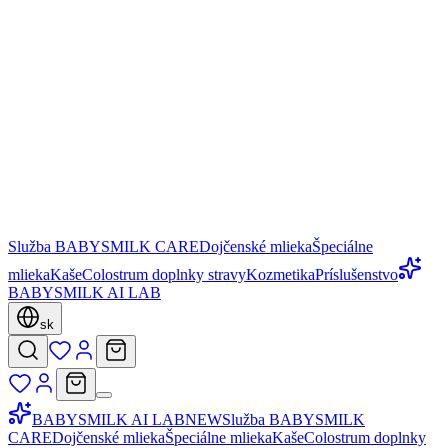
Služba BABYSMILK CARE
Dojčenské mlieka
Špeciálne
mlieka
Kaše
Colostrum doplnky stravy
Kozmetika
Príslušenstvo
BABYSMILK AI LAB
sk
BABYSMILK AI LAB
NEW
Služba BABYSMILK
CARE
Dojčenské mlieka
Špeciálne mlieka
Kaše
Colostrum doplnky