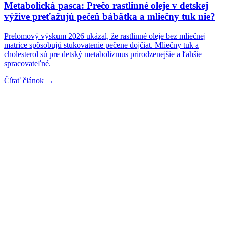
Metabolická pasca: Prečo rastlinné oleje v detskej
výžive preťažujú pečeň bábätka a mliečny tuk nie?
Prelomový výskum 2026 ukázal, že rastlinné oleje bez mliečnej
matrice spôsobujú stukovatenie pečene dojčiat. Mliečny tuk a
cholesterol sú pre detský metabolizmus prirodzenejšie a ľahšie
spracovateľné.
Čítať článok →