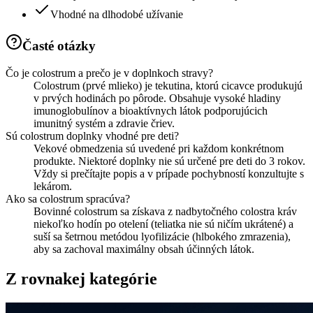
Vhodné na dlhodobé užívanie
Časté otázky
Čo je colostrum a prečo je v doplnkoch stravy?
Colostrum (prvé mlieko) je tekutina, ktorú cicavce produkujú
v prvých hodinách po pôrode. Obsahuje vysoké hladiny
imunoglobulínov a bioaktívnych látok podporujúcich
imunitný systém a zdravie čriev.
Sú colostrum doplnky vhodné pre deti?
Vekové obmedzenia sú uvedené pri každom konkrétnom
produkte. Niektoré doplnky nie sú určené pre deti do 3 rokov.
Vždy si prečítajte popis a v prípade pochybností konzultujte s
lekárom.
Ako sa colostrum spracúva?
Bovinné colostrum sa získava z nadbytočného colostra kráv
niekoľko hodín po otelení (teliatka nie sú ničím ukrátené) a
suší sa šetrnou metódou lyofilizácie (hlbokého zmrazenia),
aby sa zachoval maximálny obsah účinných látok.
Z rovnakej kategórie