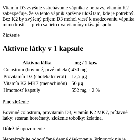
Vitamín D3 zvyšuje vstrebávanie vápnika z potravy, vitamín K2
zabezpečuje, že sa tento vápnik správne uloží tam, kde je potrebný.
Bez K2 by zvýšený príjem D3 mohol viesť k usadzovaniu vápnika
mimo kostí — preto sa tieto dva vitamíny užívajú spolu.
Zloženie
Aktívne látky v 1 kapsule
Aktívna látka
mg / 1 kps.
Colostrum (bovinné, prvé mlieko)
430 mg
Provitamín D3 (cholekalciferol)
12,5 μg
Vitamín K2 MK7 (menachinón)
50 μg
Hmotnosť kapsuly
552 mg + 2 %
Plné zloženie
Bovinné colostrum, provitamín D3, vitamín K2 MK7, prídavné
látky: stearan horečnatý, zloženie tobolky: želatina.
Dôležité upozornenie
Neprekračujte odporúčané denné dávkovanie. Prípravok nie je