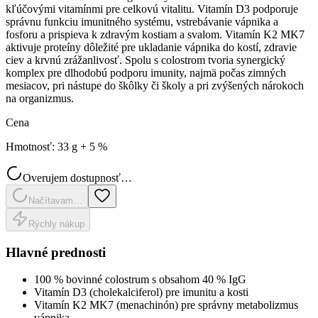
kľúčovými vitamínmi pre celkovú vitalitu. Vitamín D3 podporuje
správnu funkciu imunitného systému, vstrebávanie vápnika a
fosforu a prispieva k zdravým kostiam a svalom. Vitamín K2 MK7
aktivuje proteíny dôležité pre ukladanie vápnika do kostí, zdravie
ciev a krvnú zrážanlivosť. Spolu s colostrom tvoria synergický
komplex pre dlhodobú podporu imunity, najmä počas zimných
mesiacov, pri nástupe do škôlky či školy a pri zvýšených nárokoch
na organizmus.
Cena
Hmotnosť
:
33 g + 5 %
Overujem dostupnosť…
Načítavam…
Rýchly nákup
Hlavné prednosti
100 % bovinné colostrum s obsahom 40 % IgG
Vitamín D3 (cholekalciferol) pre imunitu a kosti
Vitamín K2 MK7 (menachinón) pre správny metabolizmus
vápnika