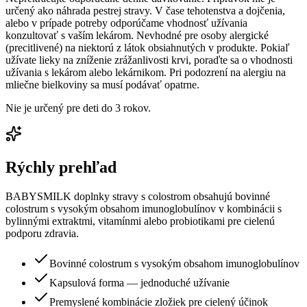
určený ako náhrada pestrej stravy. V čase tehotenstva a dojčenia,
alebo v prípade potreby odporúčame vhodnosť užívania
konzultovať s vaším lekárom. Nevhodné pre osoby alergické
(precitlivené) na niektorú z látok obsiahnutých v produkte. Pokiaľ
užívate lieky na zníženie zrážanlivosti krvi, poraďte sa o vhodnosti
užívania s lekárom alebo lekárnikom. Pri podozrení na alergiu na
mliečne bielkoviny sa musí podávať opatrne.
Nie je určený pre deti do 3 rokov.
Rýchly prehľad
BABYSMILK doplnky stravy s colostrom obsahujú bovinné
colostrum s vysokým obsahom imunoglobulínov v kombinácii s
bylinnými extraktmi, vitamínmi alebo probiotikami pre cielenú
podporu zdravia.
Bovinné colostrum s vysokým obsahom imunoglobulínov
Kapsulová forma — jednoduché užívanie
Premyslené kombinácie zložiek pre cielený účinok