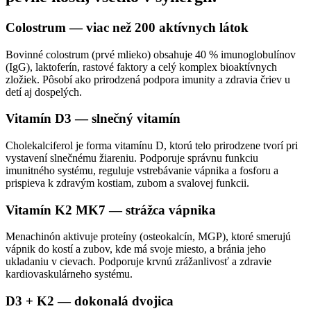
Colostrum — viac než 200 aktívnych látok
Bovinné colostrum (prvé mlieko) obsahuje 40 % imunoglobulínov
(IgG), laktoferín, rastové faktory a celý komplex bioaktívnych
zložiek. Pôsobí ako prirodzená podpora imunity a zdravia čriev u
detí aj dospelých.
Vitamín D3 — slnečný vitamín
Cholekalciferol je forma vitamínu D, ktorú telo prirodzene tvorí pri
vystavení slnečnému žiareniu. Podporuje správnu funkciu
imunitného systému, reguluje vstrebávanie vápnika a fosforu a
prispieva k zdravým kostiam, zubom a svalovej funkcii.
Vitamín K2 MK7 — strážca vápnika
Menachinón aktivuje proteíny (osteokalcín, MGP), ktoré smerujú
vápnik do kostí a zubov, kde má svoje miesto, a bránia jeho
ukladaniu v cievach. Podporuje krvnú zrážanlivosť a zdravie
kardiovaskulárneho systému.
D3 + K2 — dokonalá dvojica