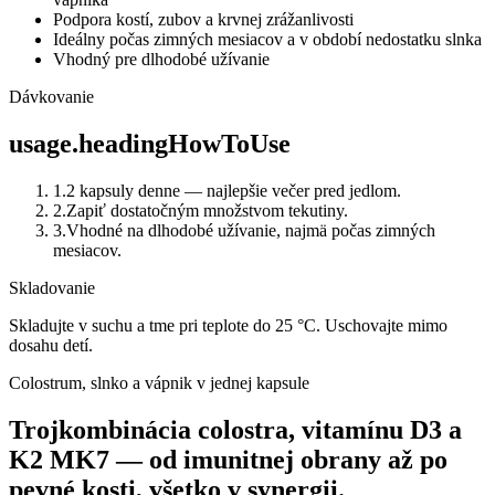
Podpora kostí, zubov a krvnej zrážanlivosti
Ideálny počas zimných mesiacov a v období nedostatku slnka
Vhodný pre dlhodobé užívanie
Dávkovanie
usage.headingHowToUse
1
.
2 kapsuly denne — najlepšie večer pred jedlom.
2
.
Zapiť dostatočným množstvom tekutiny.
3
.
Vhodné na dlhodobé užívanie, najmä počas zimných
mesiacov.
Skladovanie
Skladujte v suchu a tme pri teplote do 25 °C. Uschovajte mimo
dosahu detí.
Colostrum, slnko a vápnik v jednej kapsule
Trojkombinácia colostra, vitamínu D3 a
K2 MK7 — od imunitnej obrany až po
pevné kosti, všetko v synergii.