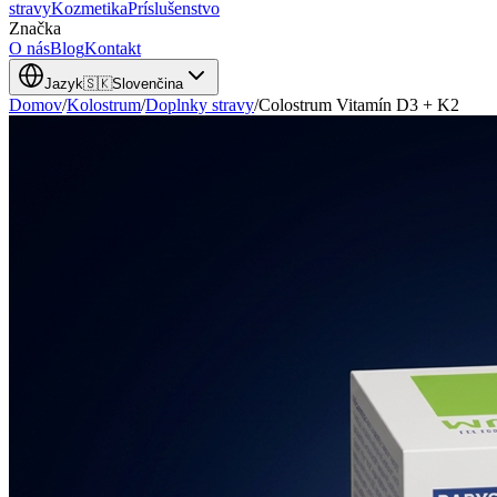
stravy
Kozmetika
Príslušenstvo
Značka
O nás
Blog
Kontakt
Jazyk
🇸🇰
Slovenčina
Domov
/
Kolostrum
/
Doplnky stravy
/
Colostrum Vitamín D3 + K2