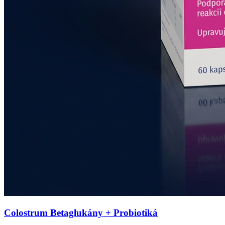
Colostrum Betaglukány + Probiotiká