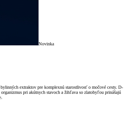
Novinka
linných extraktov pre komplexnú starostlivosť o močové cesty. D-
 organizmus pri akútnych stavoch a žihľava so zlatobyľou prinášajú
e.