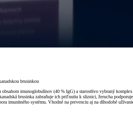
 kanadskou brusinkou
sahom imunoglobulínov (40 % IgG) a starostlivo vybraný komplex by
adská brusinka zabraňuje ich priľnutiu k sliznici, žerucha podporuje
pora imunitného systému. Vhodné na prevenciu aj na dlhodobé užívani