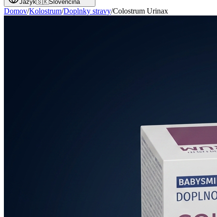
Jazyk
🇸🇰
Slovenčina
Domov
/
Kolostrum
/
Doplnky stravy
/
Colostrum Urinax