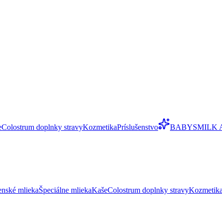
e
Colostrum doplnky stravy
Kozmetika
Príslušenstvo
BABYSMILK 
enské mlieka
Špeciálne mlieka
Kaše
Colostrum doplnky stravy
Kozmetik