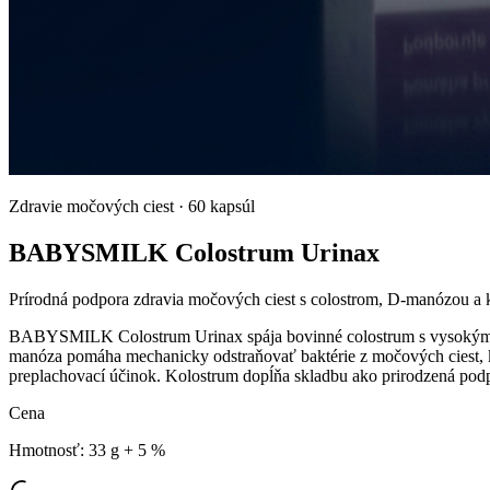
Zdravie močových ciest
·
60 kapsúl
BABYSMILK Colostrum Urinax
Prírodná podpora zdravia močových ciest s colostrom, D-manózou a
BABYSMILK Colostrum Urinax spája bovinné colostrum s vysokým ob
manóza pomáha mechanicky odstraňovať baktérie z močových ciest, kan
preplachovací účinok. Kolostrum dopĺňa skladbu ako prirodzená pod
Cena
Hmotnosť
:
33 g + 5 %