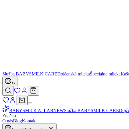
Služba BABYSMILK CARE
Dojčenské mlieka
Špeciálne mlieka
Kaš
sk
BABYSMILK AI LAB
NEW
Služba BABYSMILK CARE
Dojč
Značka
O nás
Blog
Kontakt