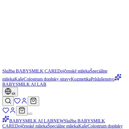
Služba BABYSMILK CARE
Dojčenské mlieka
Špeciálne
mlieka
Kaše
Colostrum doplnky stravy
Kozmetika
Príslušenstvo
BABYSMILK AI LAB
sk
BABYSMILK AI LAB
NEW
Služba BABYSMILK
CARE
Dojčenské mlieka
Špeciálne mlieka
Kaše
Colostrum doplnky