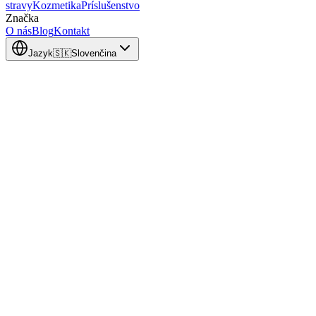
stravy
Kozmetika
Príslušenstvo
Značka
O nás
Blog
Kontakt
Jazyk
🇸🇰
Slovenčina