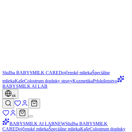
Služba BABYSMILK CARE
Dojčenské mlieka
Špeciálne
mlieka
Kaše
Colostrum doplnky stravy
Kozmetika
Príslušenstvo
BABYSMILK AI LAB
sk
BABYSMILK AI LAB
NEW
Služba BABYSMILK
CARE
Dojčenské mlieka
Špeciálne mlieka
Kaše
Colostrum doplnky