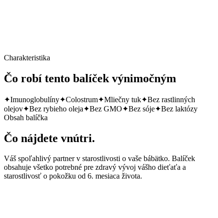
Cena za balíček
Charakteristika
Čo robí tento balíček výnimočným
✦
Imunoglobulíny
✦
Colostrum
✦
Mliečny tuk
✦
Bez rastlinných
olejov
✦
Bez rybieho oleja
✦
Bez GMO
✦
Bez sóje
✦
Bez laktózy
Obsah balíčka
Čo nájdete vnútri.
Váš spoľahlivý partner v starostlivosti o vaše bábätko. Balíček
obsahuje všetko potrebné pre zdravý vývoj vášho dieťaťa a
starostlivosť o pokožku od 6. mesiaca života.