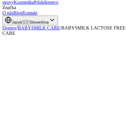
stravy
Kozmetika
Príslušenstvo
Značka
O nás
Blog
Kontakt
Jazyk
🇸🇰
Slovenčina
Domov
/
BABYSMILK CARE
/
BABYSMILK LACTOSE FREE
CARE