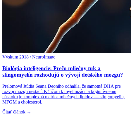
Výskum 2018 / NeuroImage
Biológia inteligencie: Prečo mliečny tuk a
sfingomyelín rozhodujú o vývoji detského mozgu?
Prelomová štúdia Seana Deoniho odhalila, že samotná DHA pre
rozvoj mozgu nestačí. Kľúčom k myelinizácii a kognitívnemu
náskoku je komplexná matrica mliečnych lipidov — sfingomyelín,
MFGM a cholesterol.
Čítať článok →