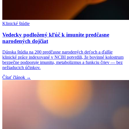
Klinické štúdie
Vedecky podložený kľúč k imunite predčasne
narodených dojčiat
Dánska štúdia na 200 predčasne narodených deťoch a ďalšie
klinické práce indexované v NCBI potvrdili, že bovinné kolostrum
bezpečne podporuje imunitu, metabolizmus a funkciu čriev — bez
nežiaducich účinkov.
Čítať článok →