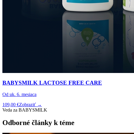
BABYSMILK LACTOSE FREE CARE
Od uk. 6. mesiaca
109,00 €
Zobraziť →
Veda za BABYSMILK
Odborné články k téme