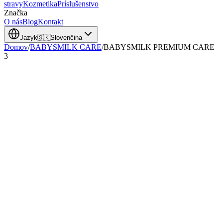
stravy
Kozmetika
Príslušenstvo
Značka
O nás
Blog
Kontakt
Jazyk
🇸🇰
Slovenčina
Domov
/
BABYSMILK CARE
/
BABYSMILK PREMIUM CARE
3