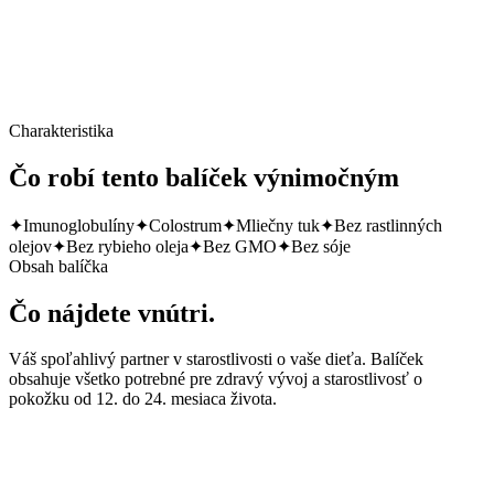
Cena za balíček
Charakteristika
Čo robí tento balíček výnimočným
✦
Imunoglobulíny
✦
Colostrum
✦
Mliečny tuk
✦
Bez rastlinných
olejov
✦
Bez rybieho oleja
✦
Bez GMO
✦
Bez sóje
Obsah balíčka
Čo nájdete vnútri.
Váš spoľahlivý partner v starostlivosti o vaše dieťa. Balíček
obsahuje všetko potrebné pre zdravý vývoj a starostlivosť o
pokožku od 12. do 24. mesiaca života.