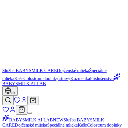
Služba BABYSMILK CARE
Dojčenské mlieka
Špeciálne
mlieka
Kaše
Colostrum doplnky stravy
Kozmetika
Príslušenstvo
BABYSMILK AI LAB
sk
BABYSMILK AI LAB
NEW
Služba BABYSMILK
CARE
Dojčenské mlieka
Špeciálne mlieka
Kaše
Colostrum doplnky