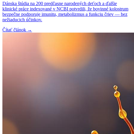
Dánska štúdia na 200 predčasne narodených deťoch a ďalšie
klinické práce indexované v NCBI potvrdili, že bovinné kolostrum
bezpečne podporuje imunitu, metabolizmus a funkciu čriev — bez
nežiaducich účinkov.
Čítať článok →