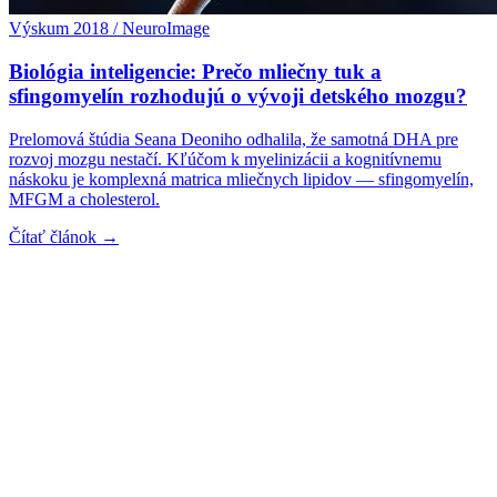
Výskum 2018 / NeuroImage
Biológia inteligencie: Prečo mliečny tuk a
sfingomyelín rozhodujú o vývoji detského mozgu?
Prelomová štúdia Seana Deoniho odhalila, že samotná DHA pre
rozvoj mozgu nestačí. Kľúčom k myelinizácii a kognitívnemu
náskoku je komplexná matrica mliečnych lipidov — sfingomyelín,
MFGM a cholesterol.
Čítať článok →