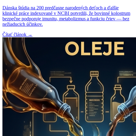
Dánska štúdia na 200 predčasne narodených deťoch a ďalšie
klinické práce indexované v NCBI potvrdili, že bovinné kolostrum
bezpečne podporuje imunitu, metabolizmus a funkciu čriev — bez
nežiaducich účinkov.
Čítať článok →