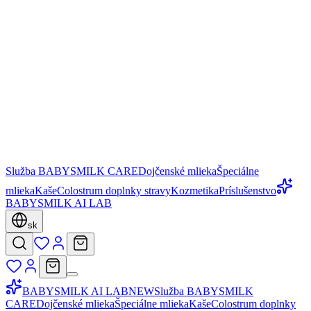
Služba BABYSMILK CARE
Dojčenské mlieka
Špeciálne
mlieka
Kaše
Colostrum doplnky stravy
Kozmetika
Príslušenstvo
BABYSMILK AI LAB
sk
BABYSMILK AI LAB
NEW
Služba BABYSMILK
CARE
Dojčenské mlieka
Špeciálne mlieka
Kaše
Colostrum doplnky