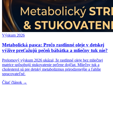
Výskum 2026
Metabolická pasca: Prečo rastlinné oleje v detskej
výžive preťažujú pečeň bábätka a mliečny tuk nie?
Prelomový výskum 2026 ukázal, že rastlinné oleje bez mliečnej
matrice spôsobujú stukovatenie pečene dojčiat. Mliečny tuk a
cholesterol sú pre detský metabolizmus prirodzenejšie a ľahšie
spracovateľné.
Čítať článok →