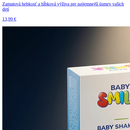
Zamatová hebkosť a hĺbková výživa pre najjemnejší úsmev vašich
detí
13,99 €