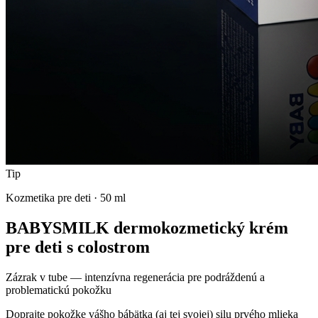
Tip
Kozmetika pre deti
·
50 ml
BABYSMILK dermokozmetický krém
pre deti s colostrom
Zázrak v tube — intenzívna regenerácia pre podráždenú a
problematickú pokožku
Doprajte pokožke vášho bábätka (aj tej svojej) silu prvého mlieka