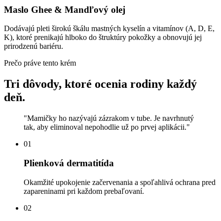
Maslo Ghee & Mandľový olej
Dodávajú pleti širokú škálu mastných kyselín a vitamínov (A, D, E,
K), ktoré prenikajú hlboko do štruktúry pokožky a obnovujú jej
prirodzenú bariéru.
Prečo práve tento krém
Tri dôvody, ktoré ocenia rodiny každý
deň.
"
Mamičky ho nazývajú zázrakom v tube. Je navrhnutý
tak, aby eliminoval nepohodlie už po prvej aplikácii.
"
01
Plienková dermatitída
Okamžité upokojenie začervenania a spoľahlivá ochrana pred
zapareninami pri každom prebaľovaní.
02