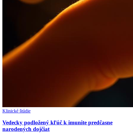
Klinické štúdie
Vedecky podložený kľúč k imunite predčasne
narodených dojčiat