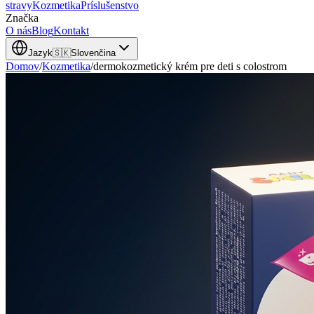
stravy
Kozmetika
Príslušenstvo
Značka
O nás
Blog
Kontakt
Jazyk
🇸🇰
Slovenčina
Domov
/
Kozmetika
/
dermokozmetický krém pre deti s colostrom