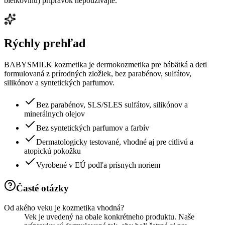
bielkovinu) prípravok nepoužívajte.
Rýchly prehľad
BABYSMILK kozmetika je dermokozmetika pre bábätká a deti
formulovaná z prírodných zložiek, bez parabénov, sulfátov,
silikónov a syntetických parfumov.
Bez parabénov, SLS/SLES sulfátov, silikónov a
minerálnych olejov
Bez syntetických parfumov a farbív
Dermatologicky testované, vhodné aj pre citlivú a
atopickú pokožku
Vyrobené v EÚ podľa prísnych noriem
Časté otázky
Od akého veku je kozmetika vhodná?
Vek je uvedený na obale konkrétneho produktu. Naše