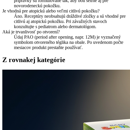
prípravky sú formulované tak, aby boli šetrné aj pre
novorodeneckú pokožku.
Je vhodná pre atopickú alebo veľmi citlivú pokožku?
Áno. Receptúry neobsahujú dráždivé zložky a sú vhodné pre
citlivú aj atopickú pokožku. Pri závažných stavoch
konzultujte s pediatrom alebo dermatológom.
Aká je trvanlivosť po otvorení?
Údaj PAO (period after opening, napr. 12M) je vyznačený
symbolom otvoreného téglika na obale. Po uvedenom počte
mesiacov produkt prestaňte používať.
Z rovnakej kategórie