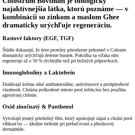
Colostrum Bovinum je biologicky
najaktívnejšia látka, ktorú poznáme — v
kombinácii so zinkom a maslom Ghee
dramaticky urýchľuje regeneráciu.
Rastové faktory (EGF, TGF)
Štúdie dokazujú, že tieto proteíny prirodzene prítomné v Colostre
dramaticky urýchľujú delenie buniek. Pokožka sa vďaka nim
regeneruje až o 50 % rýchlejšie než pri bežných prípravkoch.
Imunoglobulíny a Laktoferín
Dodávajú krému silné antibakteriálne, antivírusové a protiplesňové
vlastnosti. Chránia poškodené miesto pred infekciou bez použitia
agresívnej chémie.
Oxid zinočnatý & Panthenol
Vytvárajú jemný priedušný film, ktorý upokojuje zápal a chráni pred
vlhkosťou — ideálne riešenie pri prebaľovaní a plienkovej
dermatitíde.