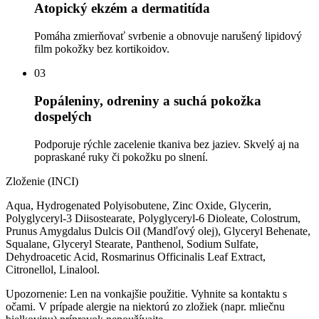
Atopický ekzém a dermatitída
Pomáha zmierňovať svrbenie a obnovuje narušený lipidový
film pokožky bez kortikoidov.
03
Popáleniny, odreniny a suchá pokožka
dospelých
Podporuje rýchle zacelenie tkaniva bez jaziev. Skvelý aj na
popraskané ruky či pokožku po slnení.
Zloženie (INCI)
Aqua, Hydrogenated Polyisobutene, Zinc Oxide, Glycerin,
Polyglyceryl-3 Diisostearate, Polyglyceryl-6 Dioleate, Colostrum,
Prunus Amygdalus Dulcis Oil (Mandľový olej), Glyceryl Behenate,
Squalane, Glyceryl Stearate, Panthenol, Sodium Sulfate,
Dehydroacetic Acid, Rosmarinus Officinalis Leaf Extract,
Citronellol, Linalool.
Upozornenie:
Len na vonkajšie použitie. Vyhnite sa kontaktu s
očami. V prípade alergie na niektorú zo zložiek (napr. mliečnu