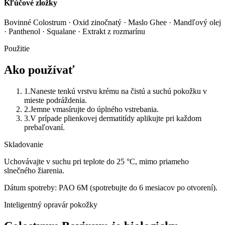
Kľúčové zložky
Bovinné Colostrum · Oxid zinočnatý · Maslo Ghee · Mandľový olej
· Panthenol · Squalane · Extrakt z rozmarínu
Použitie
Ako používať
1
.
Naneste tenkú vrstvu krému na čistú a suchú pokožku v
mieste podráždenia.
2
.
Jemne vmasírujte do úplného vstrebania.
3
.
V prípade plienkovej dermatitídy aplikujte pri každom
prebaľovaní.
Skladovanie
Uchovávajte v suchu pri teplote do 25 °C, mimo priameho
slnečného žiarenia.
Dátum spotreby:
PAO 6M (spotrebujte do 6 mesiacov po otvorení).
Inteligentný opravár pokožky