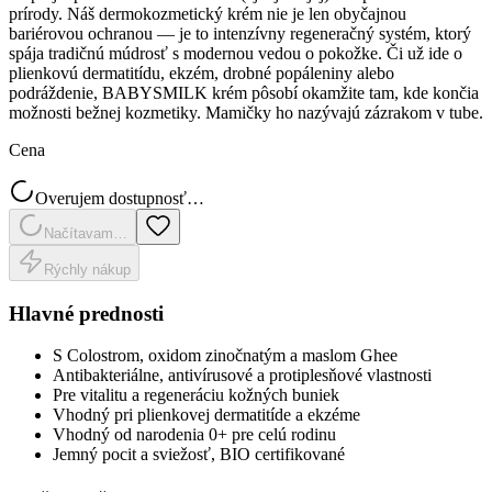
prírody. Náš dermokozmetický krém nie je len obyčajnou
bariérovou ochranou — je to intenzívny regeneračný systém, ktorý
spája tradičnú múdrosť s modernou vedou o pokožke. Či už ide o
plienkovú dermatitídu, ekzém, drobné popáleniny alebo
podráždenie, BABYSMILK krém pôsobí okamžite tam, kde končia
možnosti bežnej kozmetiky. Mamičky ho nazývajú zázrakom v tube.
Cena
Overujem dostupnosť…
Načítavam…
Rýchly nákup
Hlavné prednosti
S Colostrom, oxidom zinočnatým a maslom Ghee
Antibakteriálne, antivírusové a protiplesňové vlastnosti
Pre vitalitu a regeneráciu kožných buniek
Vhodný pri plienkovej dermatitíde a ekzéme
Vhodný od narodenia 0+ pre celú rodinu
Jemný pocit a sviežosť, BIO certifikované