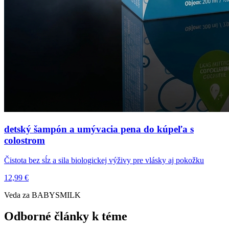
detský šampón a umývacia pena do kúpeľa s
colostrom
Čistota bez sĺz a sila biologickej výživy pre vlásky aj pokožku
12,99 €
Veda za BABYSMILK
Odborné články k téme