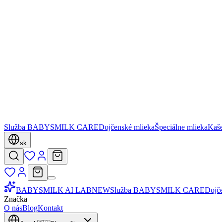
Služba BABYSMILK CARE
Dojčenské mlieka
Špeciálne mlieka
Kaš
sk
BABYSMILK AI LAB
NEW
Služba BABYSMILK CARE
Dojč
Značka
O nás
Blog
Kontakt