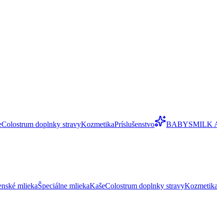
e
Colostrum doplnky stravy
Kozmetika
Príslušenstvo
BABYSMILK 
enské mlieka
Špeciálne mlieka
Kaše
Colostrum doplnky stravy
Kozmetik