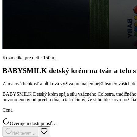
Kozmetika pre deti
·
150 ml
BABYSMILK detský krém na tvár a telo s
Zamatová hebkosť a hĺbková výživa pre najjemnejší úsmev vašich det
BABYSMILK Detský krém spája silu vzácneho Colostra, tradičného masl
novorodencov od prvého dňa, a tak účinný, že si ho bleskovo požičia 
Cena
Overujem dostupnosť…
Načítavam…