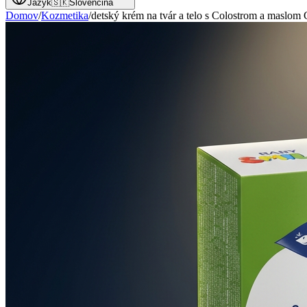
Jazyk
🇸🇰
Slovenčina
Domov
/
Kozmetika
/
detský krém na tvár a telo s Colostrom a maslom