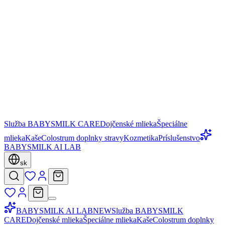
Služba BABYSMILK CARE
Dojčenské mlieka
Špeciálne
mlieka
Kaše
Colostrum doplnky stravy
Kozmetika
Príslušenstvo
BABYSMILK AI LAB
sk
BABYSMILK AI LAB
NEW
Služba BABYSMILK
CARE
Dojčenské mlieka
Špeciálne mlieka
Kaše
Colostrum doplnky