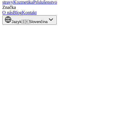
stravy
Kozmetika
Príslušenstvo
Značka
O nás
Blog
Kontakt
Jazyk
🇸🇰
Slovenčina