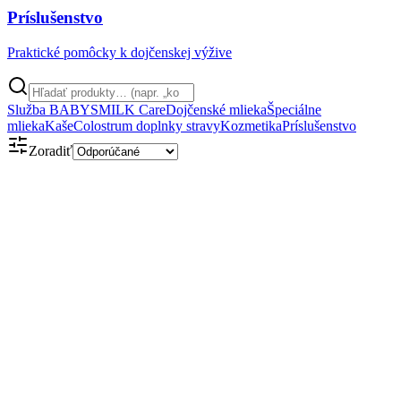
Príslušenstvo
Praktické pomôcky k dojčenskej výžive
Služba BABYSMILK Care
Dojčenské mlieka
Špeciálne
mlieka
Kaše
Colostrum doplnky stravy
Kozmetika
Príslušenstvo
Zoradiť
Obsahuje kolostrum