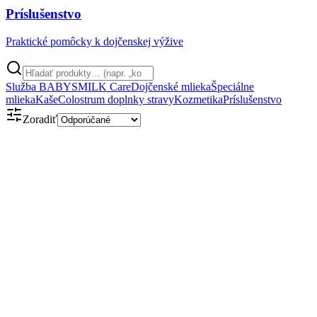
Príslušenstvo
Praktické pomôcky k dojčenskej výžive
Služba BABYSMILK Care
Dojčenské mlieka
Špeciálne
mlieka
Kaše
Colostrum doplnky stravy
Kozmetika
Príslušenstvo
Zoradiť
Obsahuje kolostrum