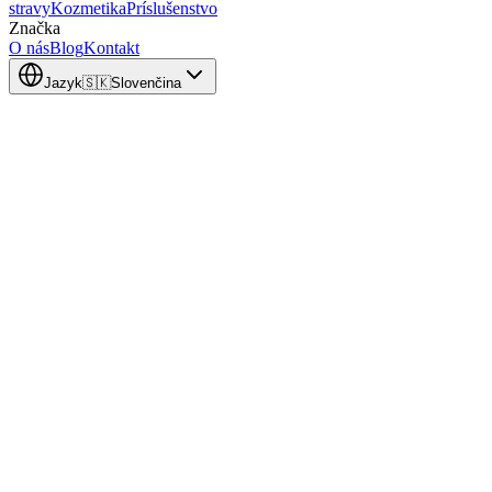
stravy
Kozmetika
Príslušenstvo
Značka
O nás
Blog
Kontakt
Jazyk
🇸🇰
Slovenčina