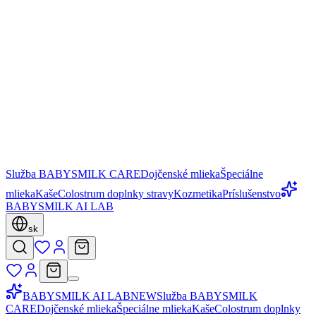
Služba BABYSMILK CARE
Dojčenské mlieka
Špeciálne
mlieka
Kaše
Colostrum doplnky stravy
Kozmetika
Príslušenstvo
BABYSMILK AI LAB
sk
BABYSMILK AI LAB
NEW
Služba BABYSMILK
CARE
Dojčenské mlieka
Špeciálne mlieka
Kaše
Colostrum doplnky