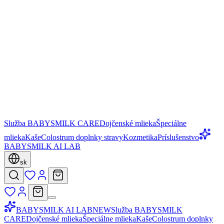
Služba BABYSMILK CARE
Dojčenské mlieka
Špeciálne
mlieka
Kaše
Colostrum doplnky stravy
Kozmetika
Príslušenstvo
BABYSMILK AI LAB
sk
BABYSMILK AI LAB
NEW
Služba BABYSMILK
CARE
Dojčenské mlieka
Špeciálne mlieka
Kaše
Colostrum doplnky