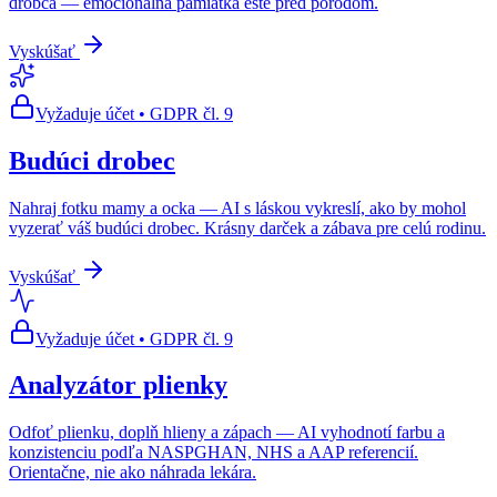
drobca — emocionálna pamiatka ešte pred pôrodom.
Vyskúšať
Vyžaduje účet • GDPR čl. 9
Budúci drobec
Nahraj fotku mamy a ocka — AI s láskou vykreslí, ako by mohol
vyzerať váš budúci drobec. Krásny darček a zábava pre celú rodinu.
Vyskúšať
Vyžaduje účet • GDPR čl. 9
Analyzátor plienky
Odfoť plienku, doplň hlieny a zápach — AI vyhodnotí farbu a
konzistenciu podľa NASPGHAN, NHS a AAP referencií.
Orientačne, nie ako náhrada lekára.