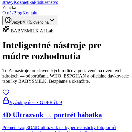
stravy
Kozmetika
Príslušenstvo
Značka
O nás
Blog
Kontakt
Jazyk
🇸🇰
Slovenčina
BABYSMILK AI Lab
Inteligentné nástroje pre
múdre rozhodnutia
Tri AI nástroje pre slovenských rodičov, postavené na overených
zdrojoch — odporúčania WHO, ESPGHAN a oficiálne dávkovacie
tabuľky BABYSMILK. Bezplatne a okamžite.
Vyžaduje účet • GDPR čl. 9
4D Ultrazvuk → portrét bábätka
Premeň svoj 3D/4D ultrazvuk na hyper-realistický fotoportrét