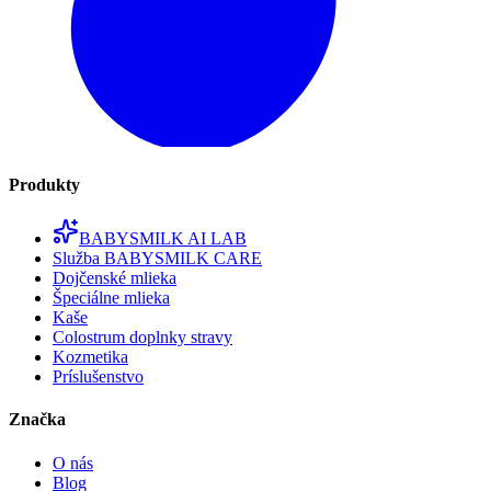
Produkty
BABYSMILK AI LAB
Služba BABYSMILK CARE
Dojčenské mlieka
Špeciálne mlieka
Kaše
Colostrum doplnky stravy
Kozmetika
Príslušenstvo
Značka
O nás
Blog