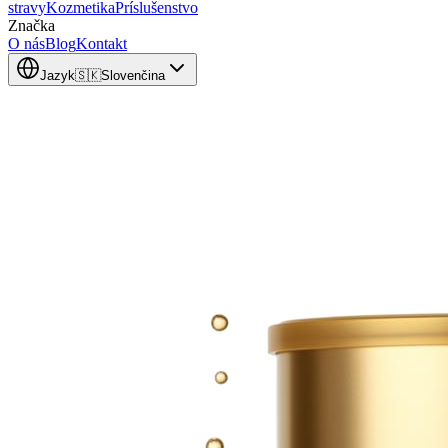
stravy
Kozmetika
Príslušenstvo
Značka
O nás
Blog
Kontakt
Jazyk
🇸🇰
Slovenčina