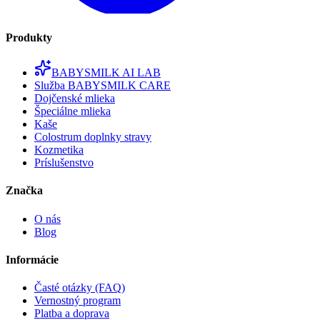
Produkty
BABYSMILK AI LAB
Služba BABYSMILK CARE
Dojčenské mlieka
Špeciálne mlieka
Kaše
Colostrum doplnky stravy
Kozmetika
Príslušenstvo
Značka
O nás
Blog
Informácie
Časté otázky (FAQ)
Vernostný program
Platba a doprava