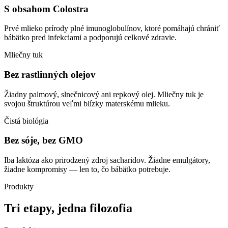
S obsahom Colostra
Prvé mlieko prírody plné imunoglobulínov, ktoré pomáhajú chrániť
bábätko pred infekciami a podporujú celkové zdravie.
Mliečny tuk
Bez rastlinných olejov
Žiadny palmový, slnečnicový ani repkový olej. Mliečny tuk je
svojou štruktúrou veľmi blízky materskému mlieku.
Čistá biológia
Bez sóje, bez GMO
Iba laktóza ako prirodzený zdroj sacharidov. Žiadne emulgátory,
žiadne kompromisy — len to, čo bábätko potrebuje.
Produkty
Tri etapy, jedna filozofia