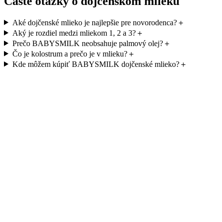
Časté otázky o dojčenskom mlieku
Aké dojčenské mlieko je najlepšie pre novorodenca?
＋
Aký je rozdiel medzi mliekom 1, 2 a 3?
＋
Prečo BABYSMILK neobsahuje palmový olej?
＋
Čo je kolostrum a prečo je v mlieku?
＋
Kde môžem kúpiť BABYSMILK dojčenské mlieko?
＋