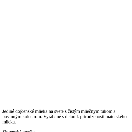
Jediné dojčenské mlieka na svete s čistým mliečnym tukom a
bovinným kolostrom. Vyrábané s úctou k prirodzenosti materského
mlieka.
Slovenská značka