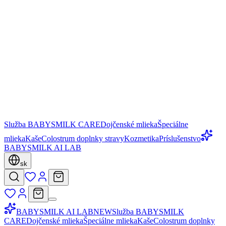
Služba BABYSMILK CARE
Dojčenské mlieka
Špeciálne
mlieka
Kaše
Colostrum doplnky stravy
Kozmetika
Príslušenstvo
BABYSMILK AI LAB
sk
BABYSMILK AI LAB
NEW
Služba BABYSMILK
CARE
Dojčenské mlieka
Špeciálne mlieka
Kaše
Colostrum doplnky