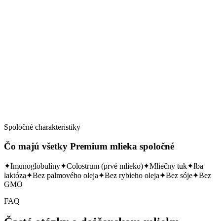
Skladom
Detail →
Spoločné charakteristiky
Čo majú všetky Premium mlieka spoločné
✦
Imunoglobulíny
✦
Colostrum (prvé mlieko)
✦
Mliečny tuk
✦
Iba
laktóza
✦
Bez palmového oleja
✦
Bez rybieho oleja
✦
Bez sóje
✦
Bez
GMO
FAQ