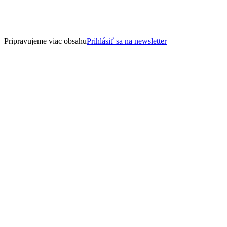
Pripravujeme viac obsahu
Prihlásiť sa na newsletter
12. november 2025
7 min