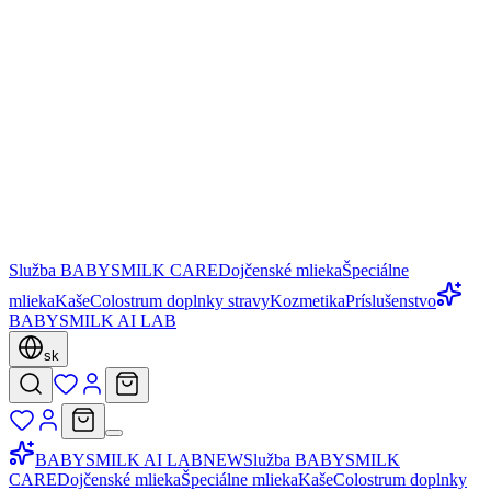
Služba BABYSMILK CARE
Dojčenské mlieka
Špeciálne
mlieka
Kaše
Colostrum doplnky stravy
Kozmetika
Príslušenstvo
BABYSMILK AI LAB
sk
BABYSMILK AI LAB
NEW
Služba BABYSMILK
CARE
Dojčenské mlieka
Špeciálne mlieka
Kaše
Colostrum doplnky