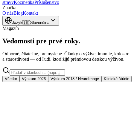
stravy
Kozmetika
Príslušenstvo
Značka
O nás
Blog
Kontakt
Jazyk
🇸🇰
Slovenčina
Magazín
Vedomosti pre prvé roky.
Odborné, čitateľné, premyslené. Články o výžive, imunite, kolostre
a starostlivosti — od ľudí, ktorí žijú prémiovou detskou výživou.
Všetko
Výskum 2026
Výskum 2018 / NeuroImage
Klinické štúdie
Editor's pick ·
Výskum 2026
Metabolická pasca: Prečo rastlinné oleje v detskej
výžive preťažujú pečeň bábätka a mliečny tuk nie?
Prelomový výskum 2026 ukázal, že rastlinné oleje bez mliečnej
matrice spôsobujú stukovatenie pečene dojčiat. Mliečny tuk a
cholesterol sú pre detský metabolizmus prirodzenejšie a ľahšie