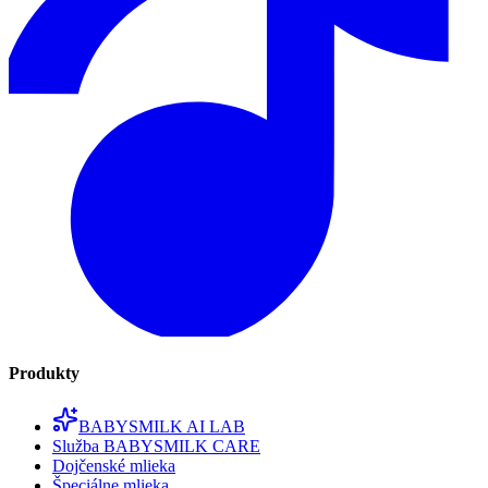
Produkty
BABYSMILK AI LAB
Služba BABYSMILK CARE
Dojčenské mlieka
Špeciálne mlieka