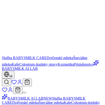
Služba BABYSMILK CARE
Dojčenské mlieka
Špeciálne
mlieka
Kaše
Colostrum doplnky stravy
Kozmetika
Príslušenstvo
BABYSMILK AI LAB
sk
BABYSMILK AI LAB
NEW
Služba BABYSMILK
CARE
Dojčenské mlieka
Špeciálne mlieka
Kaše
Colostrum doplnky