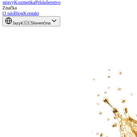
stravy
Kozmetika
Príslušenstvo
Značka
O nás
Blog
Kontakt
Jazyk
🇸🇰
Slovenčina