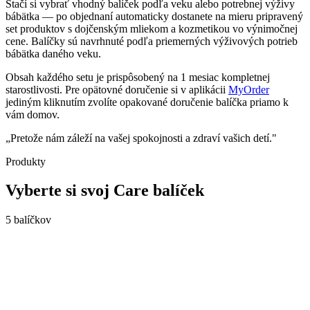
Stačí si vybrať vhodný balíček podľa veku alebo potrebnej výživy
bábätka — po objednaní automaticky dostanete na mieru pripravený
set produktov s dojčenským mliekom a kozmetikou vo výnimočnej
cene. Balíčky sú navrhnuté podľa priemerných výživových potrieb
bábätka daného veku.
Obsah každého setu je prispôsobený na
1 mesiac kompletnej
starostlivosti
. Pre opätovné doručenie si v aplikácii
MyOrder
jediným kliknutím zvolíte opakované doručenie balíčka priamo k
vám domov.
„Pretože nám záleží na vašej spokojnosti a zdraví vašich detí."
Produkty
Vyberte si svoj Care balíček
5
balíčkov