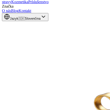
stravy
Kozmetika
Príslušenstvo
Značka
O nás
Blog
Kontakt
Jazyk
🇸🇰
Slovenčina