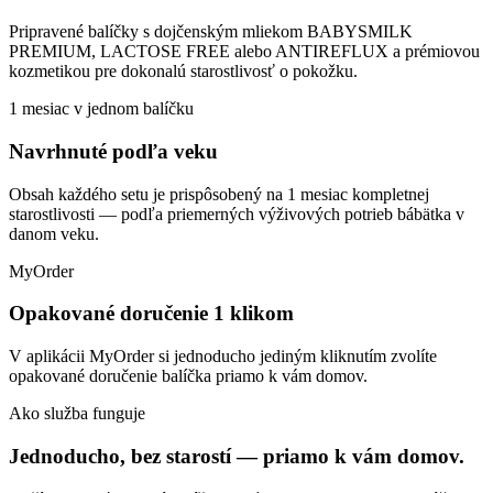
Pripravené balíčky s dojčenským mliekom BABYSMILK
PREMIUM, LACTOSE FREE alebo ANTIREFLUX a prémiovou
kozmetikou pre dokonalú starostlivosť o pokožku.
1 mesiac v jednom balíčku
Navrhnuté podľa veku
Obsah každého setu je prispôsobený na 1 mesiac kompletnej
starostlivosti — podľa priemerných výživových potrieb bábätka v
danom veku.
MyOrder
Opakované doručenie 1 klikom
V aplikácii MyOrder si jednoducho jediným kliknutím zvolíte
opakované doručenie balíčka priamo k vám domov.
Ako služba funguje
Jednoducho, bez starostí — priamo k vám domov.