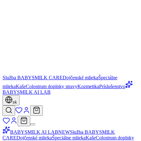
Služba BABYSMILK CARE
Dojčenské mlieka
Špeciálne
mlieka
Kaše
Colostrum doplnky stravy
Kozmetika
Príslušenstvo
BABYSMILK AI LAB
sk
BABYSMILK AI LAB
NEW
Služba BABYSMILK
CARE
Dojčenské mlieka
Špeciálne mlieka
Kaše
Colostrum doplnky