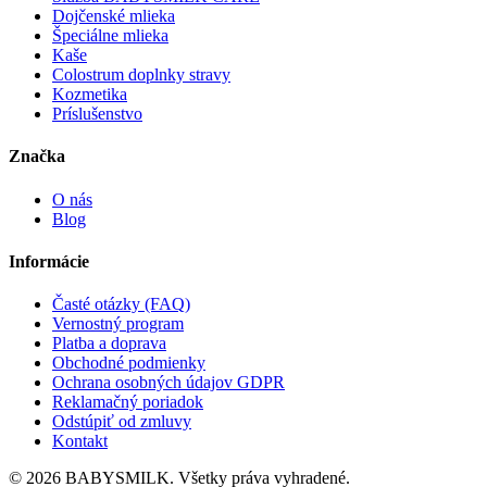
Dojčenské mlieka
Špeciálne mlieka
Kaše
Colostrum doplnky stravy
Kozmetika
Príslušenstvo
Značka
O nás
Blog
Informácie
Časté otázky (FAQ)
Vernostný program
Platba a doprava
Obchodné podmienky
Ochrana osobných údajov GDPR
Reklamačný poriadok
Odstúpiť od zmluvy
Kontakt
© 2026 BABYSMILK. Všetky práva vyhradené.