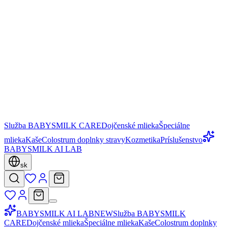
Služba BABYSMILK CARE
Dojčenské mlieka
Špeciálne
mlieka
Kaše
Colostrum doplnky stravy
Kozmetika
Príslušenstvo
BABYSMILK AI LAB
sk
BABYSMILK AI LAB
NEW
Služba BABYSMILK
CARE
Dojčenské mlieka
Špeciálne mlieka
Kaše
Colostrum doplnky