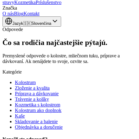
stravy
Kozmetika
Príslušenstvo
Značka
O nás
Blog
Kontakt
Jazyk
🇸🇰
Slovenčina
Odpovede
Čo sa rodičia najčastejšie pýtajú.
Premyslené odpovede o kolostre, mliečnom tuku, príprave a
dávkovaní. Ak nenájdete to svoje, ozvite sa.
Kategórie
Kolostrum
Zloženie a kvalita
Príprava a dávkovanie
Trávenie a kolíky
Kozmetika s kolostrom
Kolostrum ako doplnok
Kaše
Skladovanie a balenie
Objednávka a doručenie